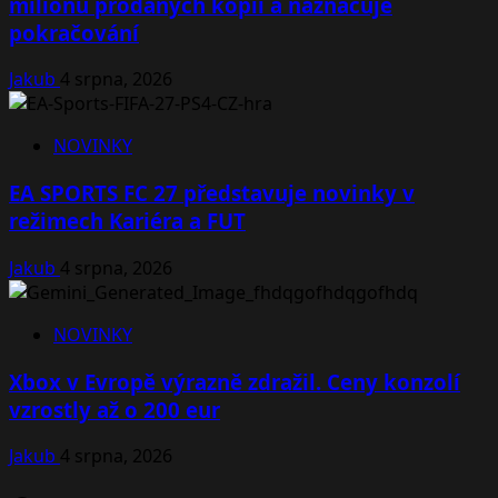
milionu prodaných kopií a naznačuje
pokračování
Jakub
4 srpna, 2026
NOVINKY
EA SPORTS FC 27 představuje novinky v
režimech Kariéra a FUT
Jakub
4 srpna, 2026
NOVINKY
Xbox v Evropě výrazně zdražil. Ceny konzolí
vzrostly až o 200 eur
Jakub
4 srpna, 2026