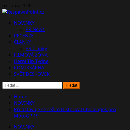
Skip
6 srpna, 2026
to
content
Primary
NOVINKY
Menu
PR News
RECENZE
ČLÁNKY
PR Články
FILMOVÁ ZÓNA
Herní Tip Týdne
KOMIKSÁRNA
SVĚT DESKOVEK
Vyhledávání
Home
NOVINKY
Představuje se režim Historical Challenges pro
MotoGP 19
NOVINKY