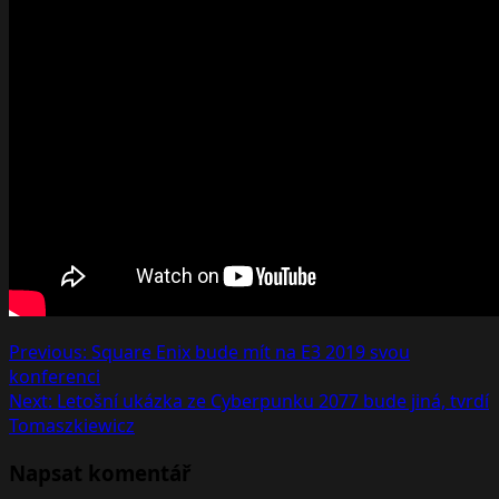
Post
Previous:
Square Enix bude mít na E3 2019 svou
konferenci
navigation
Next:
Letošní ukázka ze Cyberpunku 2077 bude jiná, tvrdí
Tomaszkiewicz
Napsat komentář