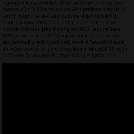
legendárních závodníků, 35 detailně vymodelovaných
motocyklů tříd 500ccm a MotoGP z průřezu historie. V
tomto režimu se dočkáte výzev na všech oficiálních
tratích sezóny 2019, ale k nim přibude ještě trojice
historických tratí jako Donington 2009, Laguna Seca
2013 a Catalunya 2015. Vývojáři si dali záležet na tom,
aby zahrnuli právě ty události, které si fanoušci zapsali
do svých srdcí jako ty neodmyslitelné. MotoGP 19 vyjde
začátkem června pro PC, Xbox One a Playstation 4.