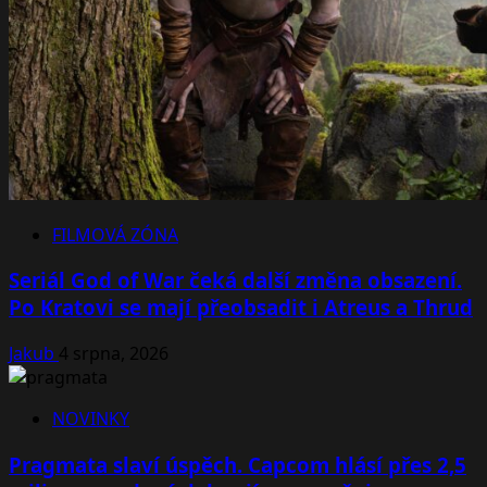
FILMOVÁ ZÓNA
Seriál God of War čeká další změna obsazení.
Po Kratovi se mají přeobsadit i Atreus a Thrud
Jakub
4 srpna, 2026
NOVINKY
Pragmata slaví úspěch. Capcom hlásí přes 2,5