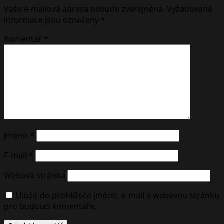
Vaše e-mailová adresa nebude zveřejněna.
Vyžadované
informace jsou označeny
*
Komentář
*
Jméno
*
E-mail
*
Webová stránka
Uložit do prohlížeče jméno, e-mail a webovou stránku
pro budoucí komentáře.