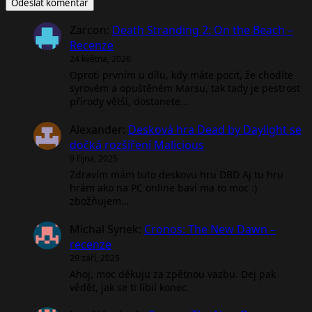
Zarcon
:
Death Stranding 2: On the Beach –
Recenze
24 května, 2026
Oproti prvním u dílu, kdy máte pocit, že chodíte
syrovém a opuštěném Marsu, tak tady je pestrost
přírody větší, dostanete…
Alexander
:
Desková hra Dead by Daylight se
dočká rozšíření Malicious
9 října, 2025
Zdravím mám tuto deskovu hru DBD Aj tu hru
hrám ako na PC online baví ma to moc :)
zbožňujem…
Michal Synek
:
Cronos: The New Dawn –
recenze
29 září, 2025
Ahoj, moc děkuju za zpětnou vazbu. Dej pak
vědět, jak se ti líbil konec.