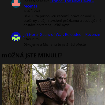
Josef Vocásek
:
Cronos: The New Dawn –
recenze
17 září, 2025
Děkuju za působivou recenzí, právě dokončuji
ocelárny a děj i navržení průzkumu a soubojů mě
dostává do tempa, ještě bych…
Jiří Hora
:
Gears of War: Reloaded – Recenze
2 září, 2025
Děkujeme a Michal si to jistě rád přečte
mOŽNÁ JSTE MINULI?