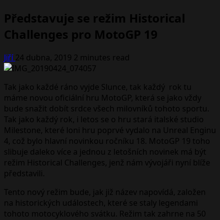
Představuje se režim Historical
Challenges pro MotoGP 19
Jiří
24 dubna, 2019
2 minutes read
Tak jako každé ráno vyjde Slunce, tak každý rok tu
máme novou oficiální hru MotoGP, která se jako vždy
bude snažit dobít srdce všech milovníků tohoto sportu.
Tak jako každý rok, i letos se o hru stará italské studio
Milestone, které loni hru poprvé vydalo na Unreal Enginu
4, což bylo hlavní novinkou ročníku 18. MotoGP 19 toho
slibuje daleko více a jednou z letošních novinek má být
režim Historical Challenges, jenž nám vývojáři nyní blíže
představili.
Tento nový režim bude, jak již název napovídá, založen
na historických událostech, které se staly legendami
tohoto motocyklového svátku. Režim tak zahrne na 50