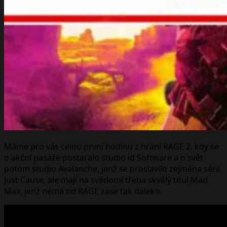
Máme pro vás celou první hodinu z hraní RAGE 2, kdy se
o akční pasáže postaralo studio id Software a o svět
potom studio Avalanche, jenž se proslavilo zejména sérii
Just Cause, ale mají na svědomí třeba skvělý titul Mad
Max, jenž nemá od RAGE zase tak daleko.