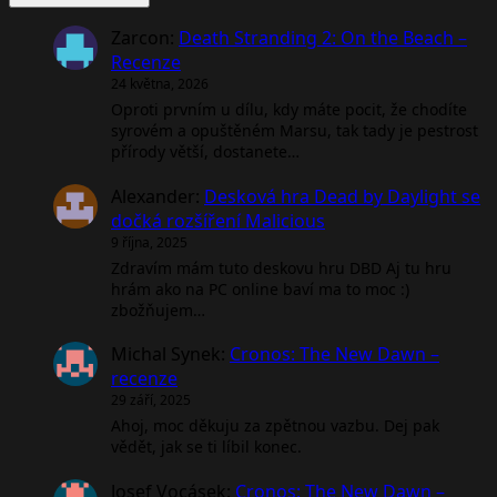
Zarcon
:
Death Stranding 2: On the Beach –
Recenze
24 května, 2026
Oproti prvním u dílu, kdy máte pocit, že chodíte
syrovém a opuštěném Marsu, tak tady je pestrost
přírody větší, dostanete…
Alexander
:
Desková hra Dead by Daylight se
dočká rozšíření Malicious
9 října, 2025
Zdravím mám tuto deskovu hru DBD Aj tu hru
hrám ako na PC online baví ma to moc :)
zbožňujem…
Michal Synek
:
Cronos: The New Dawn –
recenze
29 září, 2025
Ahoj, moc děkuju za zpětnou vazbu. Dej pak
vědět, jak se ti líbil konec.
Josef Vocásek
:
Cronos: The New Dawn –