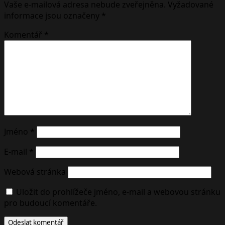
Vaše e-mailová adresa nebude zveřejněna.
Vyžadované
informace jsou označeny
*
Komentář
*
Jméno
*
E-mail
*
Webová stránka
Uložit do prohlížeče jméno, e-mail a webovou stránku
pro budoucí komentáře.