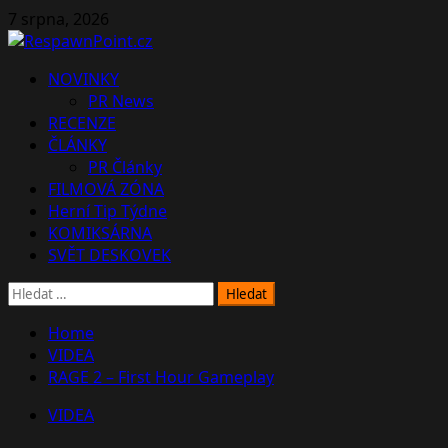
Skip
7 srpna, 2026
to
content
Primary
NOVINKY
Menu
PR News
RECENZE
ČLÁNKY
PR Články
FILMOVÁ ZÓNA
Herní Tip Týdne
KOMIKSÁRNA
SVĚT DESKOVEK
Vyhledávání
Home
VIDEA
RAGE 2 – First Hour Gameplay
VIDEA