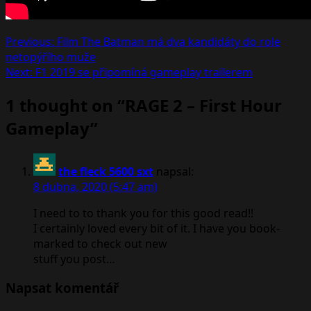
Post
Previous:
Film The Batman má dva kandidáty do role
netopýřího muže
navigation
Next:
F1 2019 se připomíná gameplay trailerem
1 thought on “
RAGE 2 – First Hour
Gameplay
”
the fleck 5600 sxt
napsal:
8 dubna, 2020 (5:47 am)
I need to to thank you for this good read!!
I certainly loved every bit of it. I have you book-
marked to check out new
stuff you post…
Napsat komentář