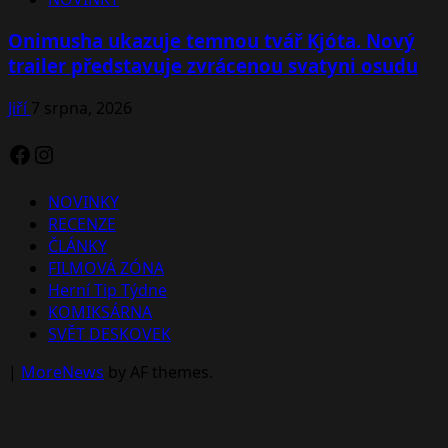
Onimusha ukazuje temnou tvář Kjóta. Nový
trailer představuje zvrácenou svatyni osudu
Jiří
7 srpna, 2026
Facebook
Instagram
NOVINKY
RECENZE
ČLÁNKY
FILMOVÁ ZÓNA
Herní Tip Týdne
KOMIKSÁRNA
SVĚT DESKOVEK
|
MoreNews
by AF themes.