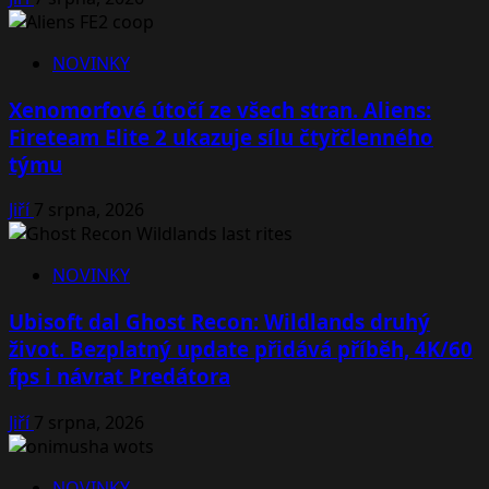
NOVINKY
Xenomorfové útočí ze všech stran. Aliens:
Fireteam Elite 2 ukazuje sílu čtyřčlenného
týmu
Jiří
7 srpna, 2026
NOVINKY
Ubisoft dal Ghost Recon: Wildlands druhý
život. Bezplatný update přidává příběh, 4K/60
fps i návrat Predátora
Jiří
7 srpna, 2026
NOVINKY