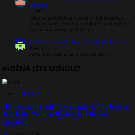
recenze
17 září, 2025
Děkuju za působivou recenzí, právě dokončuji
ocelárny a děj i navržení průzkumu a soubojů mě
dostává do tempa, ještě bych…
Jiří Hora
:
Gears of War: Reloaded – Recenze
2 září, 2025
Děkujeme a Michal si to jistě rád přečte
mOŽNÁ JSTE MINULI?
FILMOVÁ ZÓNA
Filmová Zelda rozšiřuje obsazení. Přidávají se
Sam Neill, Yvonne Strahovski i Dichen
Lachman
Jiří
7 srpna, 2026