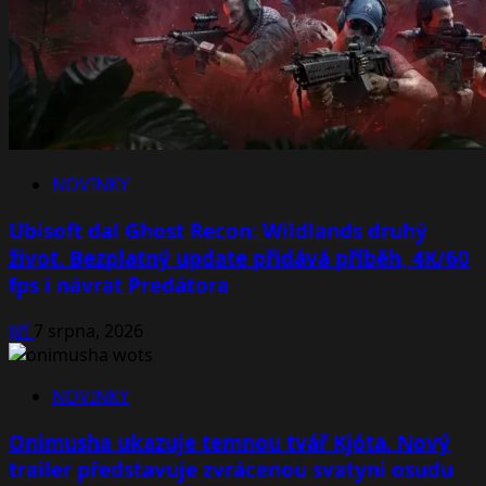
NOVINKY
Ubisoft dal Ghost Recon: Wildlands druhý
život. Bezplatný update přidává příběh, 4K/60
fps i návrat Predátora
Jiří
7 srpna, 2026
NOVINKY
Onimusha ukazuje temnou tvář Kjóta. Nový
trailer představuje zvrácenou svatyni osudu