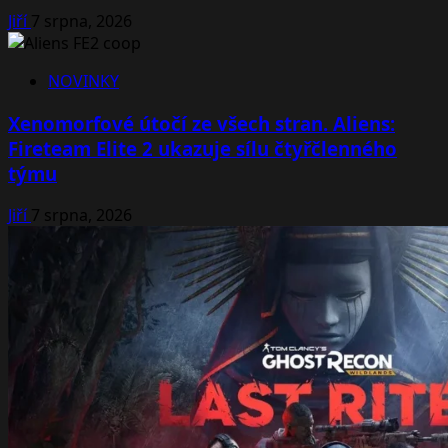
Jiří
7 srpna, 2026
NOVINKY
Xenomorfové útočí ze všech stran. Aliens:
Fireteam Elite 2 ukazuje sílu čtyřčlenného
týmu
Jiří
7 srpna, 2026