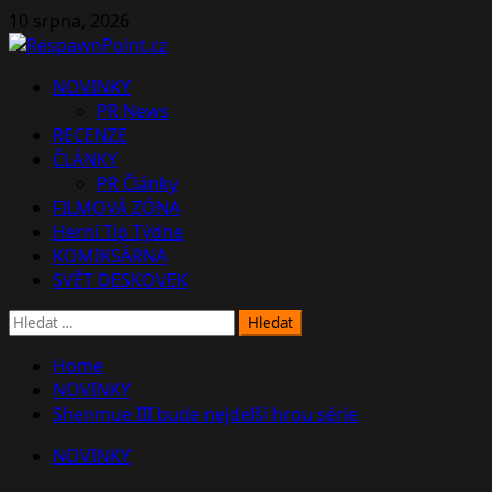
Skip
10 srpna, 2026
to
content
Primary
NOVINKY
Menu
PR News
RECENZE
ČLÁNKY
PR Články
FILMOVÁ ZÓNA
Herní Tip Týdne
KOMIKSÁRNA
SVĚT DESKOVEK
Vyhledávání
Home
NOVINKY
Shenmue III bude nejdelší hrou série
NOVINKY