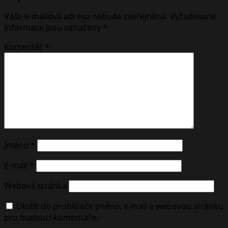
Vaše e-mailová adresa nebude zveřejněna.
Vyžadované
informace jsou označeny
*
Komentář
*
Jméno
*
E-mail
*
Webová stránka
Uložit do prohlížeče jméno, e-mail a webovou stránku
pro budoucí komentáře.