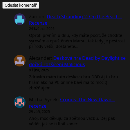
Zarcon
:
Death Stranding 2: On the Beach –
Recenze
24 května, 2026
Oproti prvním u dílu, kdy máte pocit, že chodíte
syrovém a opuštěném Marsu, tak tady je pestrost
přírody větší, dostanete…
Alexander
:
Desková hra Dead by Daylight se
dočká rozšíření Malicious
9 října, 2025
Zdravím mám tuto deskovu hru DBD Aj tu hru
hrám ako na PC online baví ma to moc :)
zbožňujem…
Michal Synek
:
Cronos: The New Dawn –
recenze
29 září, 2025
Ahoj, moc děkuju za zpětnou vazbu. Dej pak
vědět, jak se ti líbil konec.