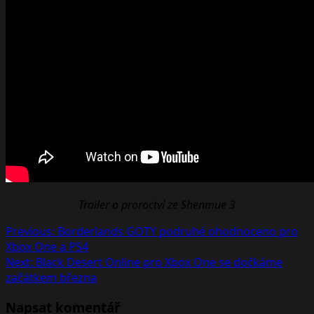
Trailer o proroctví ze Shenmue 3
Post
Previous:
Borderlands GOTY podruhé ohodnoceno pro
Xbox One a PS4
navigation
Next:
Black Desert Online pro Xbox One se dočkáme
začátkem března
Napsat komentář