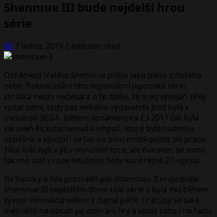
Shenmue III bude nejdelší hrou
série
Jiří
7 ledna, 2019
2 minutes read
Oznámení třetího Shenmue přišlo jako blesk z čistého
nebe. Pokračování této legendární japosnké série
zkrátka nikdo nečekal a o to spíše, že si jej vývojáři přejí
vydat sami, tedy bez velkého vydavatele jímž byla v
minulosti SEGA. Během oznámení na E3 2017 tak byla
zároveň Kickstarterová kampaň, která byla nadmíru
úspěšná a vývojáři se tak na plno mohli pustit do práce.
Titul měl vyjít v již v minulém roce, ale nakonec se tomu
tak má stát v roce letošním, tedy konkrétně 27. sprna.
Yu Suzuky o hře prozradil pár informací. Z kraje bude
Shemnue III nejdelším dílem celé série a byla mu během
vývoje věnována veškerá nutná péče. Hráči by se také
měli těšit na obsah po dohrání hry a vedle toho i na řadu