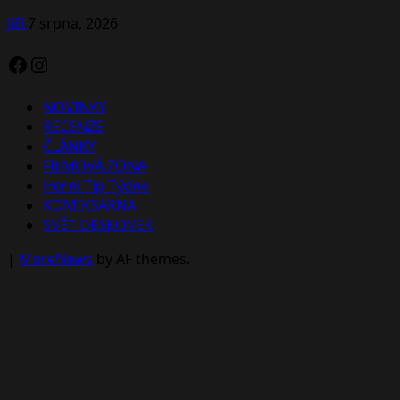
Jiří
7 srpna, 2026
Facebook
Instagram
NOVINKY
RECENZE
ČLÁNKY
FILMOVÁ ZÓNA
Herní Tip Týdne
KOMIKSÁRNA
SVĚT DESKOVEK
|
MoreNews
by AF themes.