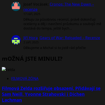
Josef Vocásek
:
Cronos: The New Dawn –
recenze
17 září, 2025
Děkuju za působivou recenzí, právě dokončuji
ocelárny a děj i navržení průzkumu a soubojů mě
dostává do tempa, ještě bych…
Jiří Hora
:
Gears of War: Reloaded – Recenze
2 září, 2025
Děkujeme a Michal si to jistě rád přečte
mOŽNÁ JSTE MINULI?
FILMOVÁ ZÓNA
Filmová Zelda rozšiřuje obsazení. Přidávají se
Sam Neill, Yvonne Strahovski i Dichen
Lachman