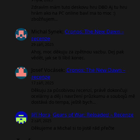
Zdravím mám tuto deskovu hru DBD Aj tu hru
hrám ako na PC online baví ma to moc :)
zbožňujem…
Michal Synek
:
Cronos: The New Dawn –
recenze
29 září, 2025
Ahoj, moc děkuju za zpětnou vazbu. Dej pak
vědět, jak se ti líbil konec.
Josef Vocásek
:
Cronos: The New Dawn –
recenze
17 září, 2025
Děkuju za působivou recenzí, právě dokončuji
ocelárny a děj i navržení průzkumu a soubojů mě
dostává do tempa, ještě bych…
Jiří Hora
:
Gears of War: Reloaded – Recenze
2 září, 2025
Děkujeme a Michal si to jistě rád přečte