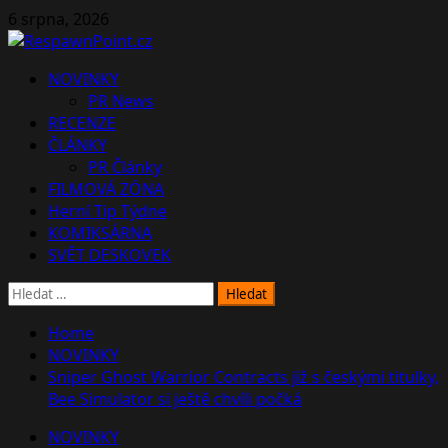
Skip
6 srpna, 2026
to
content
Primary
NOVINKY
Menu
PR News
RECENZE
ČLÁNKY
PR Články
FILMOVÁ ZÓNA
Herní Tip Týdne
KOMIKSÁRNA
SVĚT DESKOVEK
Vyhledávání
Home
NOVINKY
Sniper Ghost Warrior Contracts již s českými titulky,
Bee Simulator si ještě chvíli počká
NOVINKY