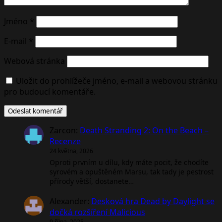
Jméno
*
E-mail
*
Webová stránka
Uložit do prohlížeče jméno, e-mail a webovou stránku
pro budoucí komentáře.
Zarcon
:
Death Stranding 2: On the Beach –
Recenze
24 května, 2026
Oproti prvním u dílu, kdy máte pocit, že chodíte
syrovém a opuštěném Marsu, tak tady je pestrost
přírody větší, dostanete…
Alexander
:
Desková hra Dead by Daylight se
dočká rozšíření Malicious
9 října, 2025