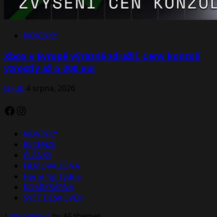
NOVINKY
Xbox v Evropě výrazně zdražil. Ceny konzolí
vzrostly až o 200 eur
Jakub
4 srpna, 2026
Facebook
Instagram
NOVINKY
RECENZE
ČLÁNKY
FILMOVÁ ZÓNA
Herní Tip Týdne
KOMIKSÁRNA
SVĚT DESKOVEK
|
MoreNews
by AF themes.