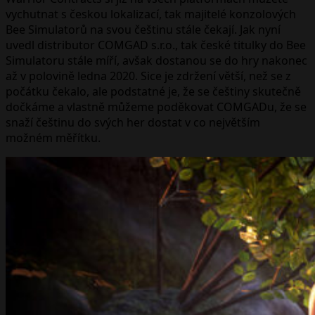
vychutnat s českou lokalizací, tak majitelé konzolových
Bee Simulatorů na svou češtinu stále čekají. Jak nyní
uvedl distributor COMGAD s.r.o., tak české titulky do Bee
Simulatoru stále míří, avšak dostanou se do hry nakonec
až v polovině ledna 2020. Sice je zdržení větší, než se z
počátku čekalo, ale podstatné je, že se češtiny skutečně
dočkáme a vlastně můžeme poděkovat COMGADu, že se
snaží češtinu do svých her dostat v co největším
možném měřítku.