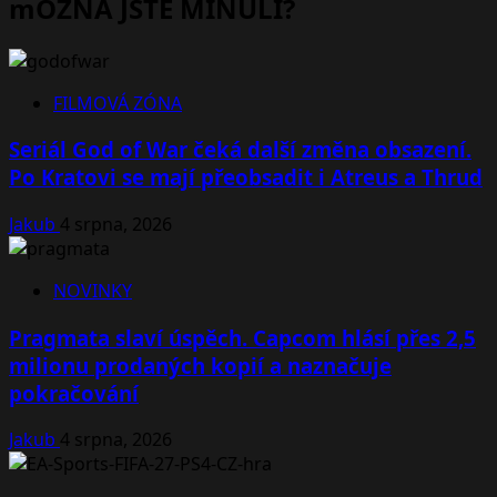
mOŽNÁ JSTE MINULI?
FILMOVÁ ZÓNA
Seriál God of War čeká další změna obsazení.
Po Kratovi se mají přeobsadit i Atreus a Thrud
Jakub
4 srpna, 2026
NOVINKY
Pragmata slaví úspěch. Capcom hlásí přes 2,5
milionu prodaných kopií a naznačuje
pokračování
Jakub
4 srpna, 2026