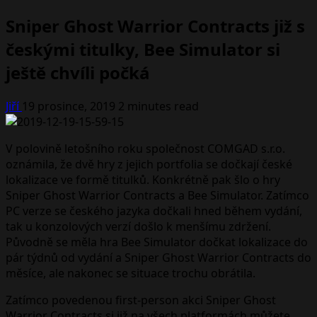
Sniper Ghost Warrior Contracts již s
českými titulky, Bee Simulator si
ještě chvíli počká
Jiří
19 prosince, 2019
2 minutes read
V polovině letošního roku společnost COMGAD s.r.o.
oznámila, že dvě hry z jejich portfolia se dočkají české
lokalizace ve formě titulků. Konkrétně pak šlo o hry
Sniper Ghost Warrior Contracts a Bee Simulator. Zatímco
PC verze se českého jazyka dočkali hned během vydání,
tak u konzolových verzí došlo k menšímu zdržení.
Původně se měla hra Bee Simulator dočkat lokalizace do
pár týdnů od vydání a Sniper Ghost Warrior Contracts do
měsíce, ale nakonec se situace trochu obrátila.
Zatímco povedenou first-person akci Sniper Ghost
Warrior Contracts si již na všech platformách můžete