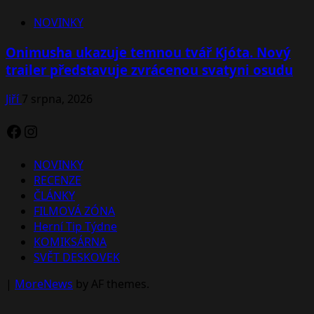
NOVINKY
Onimusha ukazuje temnou tvář Kjóta. Nový
trailer představuje zvrácenou svatyni osudu
Jiří
7 srpna, 2026
Facebook
Instagram
NOVINKY
RECENZE
ČLÁNKY
FILMOVÁ ZÓNA
Herní Tip Týdne
KOMIKSÁRNA
SVĚT DESKOVEK
|
MoreNews
by AF themes.