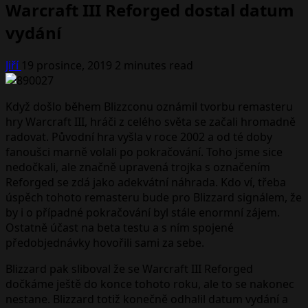
Warcraft III Reforged dostal datum
vydání
Jiří
19 prosince, 2019
2 minutes read
Když došlo během Blizzconu oznámil tvorbu remasteru
hry Warcraft III, hráči z celého světa se začali hromadně
radovat. Původní hra vyšla v roce 2002 a od té doby
fanoušci marně volali po pokračování. Toho jsme sice
nedočkali, ale značně upravená trojka s označením
Reforged se zdá jako adekvátní náhrada. Kdo ví, třeba
úspěch tohoto remasteru bude pro Blizzard signálem, že
by i o případné pokračování byl stále enormní zájem.
Ostatně účast na beta testu a s ním spojené
předobjednávky hovořili sami za sebe.
Blizzard pak sliboval že se Warcraft III Reforged
dočkáme ještě do konce tohoto roku, ale to se nakonec
nestane. Blizzard totiž konečně odhalil datum vydání a