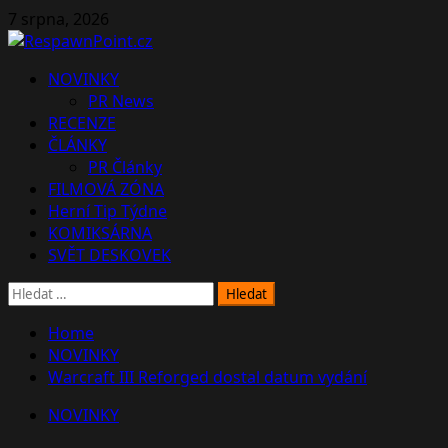
Skip
7 srpna, 2026
to
content
Primary
NOVINKY
Menu
PR News
RECENZE
ČLÁNKY
PR Články
FILMOVÁ ZÓNA
Herní Tip Týdne
KOMIKSÁRNA
SVĚT DESKOVEK
Vyhledávání
Home
NOVINKY
Warcraft III Reforged dostal datum vydání
NOVINKY