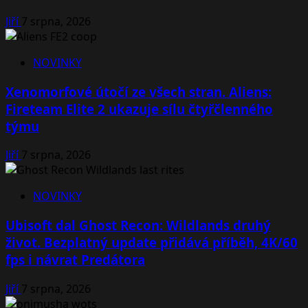
Jiří
7 srpna, 2026
NOVINKY
Xenomorfové útočí ze všech stran. Aliens:
Fireteam Elite 2 ukazuje sílu čtyřčlenného
týmu
Jiří
7 srpna, 2026
NOVINKY
Ubisoft dal Ghost Recon: Wildlands druhý
život. Bezplatný update přidává příběh, 4K/60
fps i návrat Predátora
Jiří
7 srpna, 2026