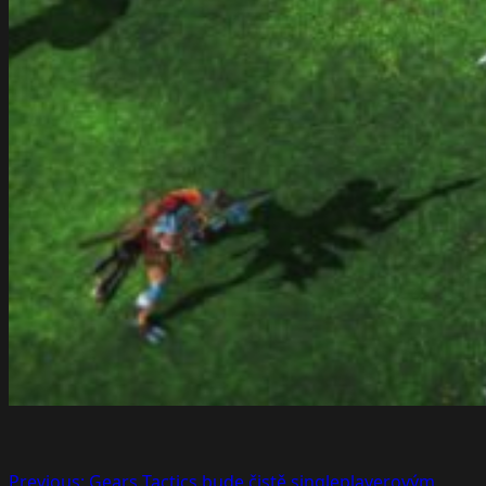
Previous:
Gears Tactics bude čistě singleplayerovým