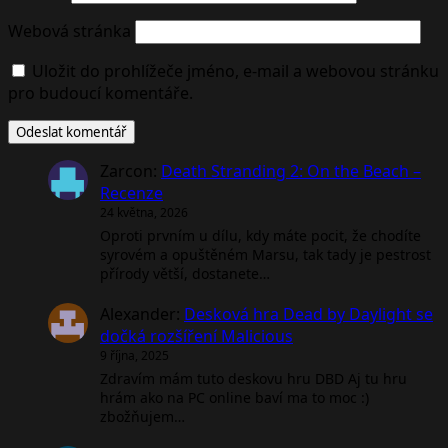
Webová stránka
Uložit do prohlížeče jméno, e-mail a webovou stránku
pro budoucí komentáře.
Zarcon
:
Death Stranding 2: On the Beach –
Recenze
24 května, 2026
Oproti prvním u dílu, kdy máte pocit, že chodíte
syrovém a opuštěném Marsu, tak tady je pestrost
přírody větší, dostanete…
Alexander
:
Desková hra Dead by Daylight se
dočká rozšíření Malicious
9 října, 2025
Zdravím mám tuto deskovu hru DBD Aj tu hru
hrám ako na PC online baví ma to moc :)
zbožňujem…