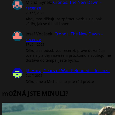
Michal Synek
:
Cronos: The New Dawn –
recenze
29 září, 2025
Ahoj, moc děkuju za zpětnou vazbu. Dej pak
vědět, jak se ti líbil konec.
Josef Vocásek
:
Cronos: The New Dawn –
recenze
17 září, 2025
Děkuju za působivou recenzí, právě dokončuji
ocelárny a děj i navržení průzkumu a soubojů mě
dostává do tempa, ještě bych…
Jiří Hora
:
Gears of War: Reloaded – Recenze
2 září, 2025
Děkujeme a Michal si to jistě rád přečte
mOŽNÁ JSTE MINULI?