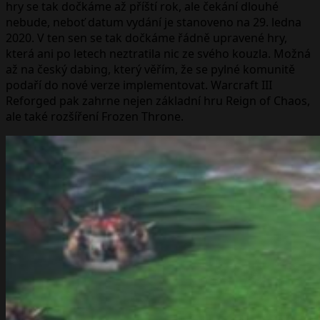
hry se tak dočkáme až příští rok, ale čekání dlouhé
nebude, neboť datum vydání je stanoveno na 29. ledna
2020. V ten sen se tak dočkáme řádně upravené hry,
která ani po letech neztratila nic ze svého kouzla. Možná
až na český dabing, který věřím, že se pylné komunitě
podaří do nové verze implementovat. Warcraft III
Reforged pak zahrne nejen základní hru Reign of Chaos,
ale také rozšíření Frozen Throne.