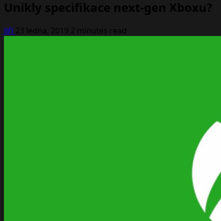
Unikly specifikace next-gen Xboxu?
Jiří
23 ledna, 2019
2 minutes read