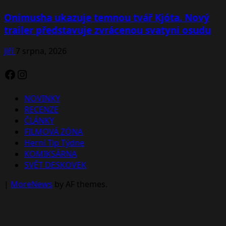
Onimusha ukazuje temnou tvář Kjóta. Nový
trailer představuje zvrácenou svatyni osudu
Jiří
7 srpna, 2026
Facebook
Instagram
NOVINKY
RECENZE
ČLÁNKY
FILMOVÁ ZÓNA
Herní Tip Týdne
KOMIKSÁRNA
SVĚT DESKOVEK
|
MoreNews
by AF themes.