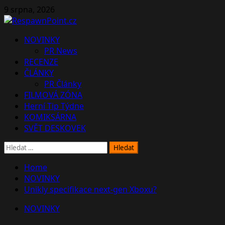
Skip
9 srpna, 2026
to
content
Primary
NOVINKY
Menu
PR News
RECENZE
ČLÁNKY
PR Články
FILMOVÁ ZÓNA
Herní Tip Týdne
KOMIKSÁRNA
SVĚT DESKOVEK
Vyhledávání
Home
NOVINKY
Unikly specifikace next-gen Xboxu?
NOVINKY