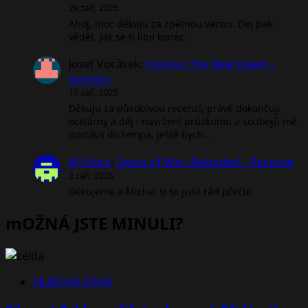
29 září, 2025
Ahoj, moc děkuju za zpětnou vazbu. Dej pak
vědět, jak se ti líbil konec.
Josef Vocásek
:
Cronos: The New Dawn –
recenze
17 září, 2025
Děkuju za působivou recenzí, právě dokončuji
ocelárny a děj i navržení průzkumu a soubojů mě
dostává do tempa, ještě bych…
Jiří Hora
:
Gears of War: Reloaded – Recenze
2 září, 2025
Děkujeme a Michal si to jistě rád přečte
mOŽNÁ JSTE MINULI?
FILMOVÁ ZÓNA