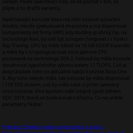
silnější. Podle specifikací níže, se dá počítat s tím, že
půjde o tu dražší variantu.
Nadcházející konzole Xbox má nést kódové označení
Anubis, nikoliv spekulovaná Anaconda a má disponovat
komponenty od firmy AMD, kdy dodány grafický čip, na
technologii Navi, by měl být schopen fungovat i s funkcí
Ray Tracing. GPU by mělo běžet na 16 GB GDDR 6 paměti
a mělo by s ní spolupracovat osmi jádrové CPU
postavené na technologii ZEN 2. Celkově by měla konzole
dosáhnout výpočetního výkonu kolem 12 TLOPS. Což je
dvojnásobek toho co aktuálně nabízí konzole Xbox One
X. Aby toho nebylo málo, tak konzole by měla disponovat
i 1TB SSD diskem, což by mělo také zrychlit samotný
chod konzole. Více bychom měli údajně zjistit během
GDC 2019, které se bude konat v březnu. Co na uniklé
parametry říkáte?
Post
Previous:
Stellaris vyjde na konzolích v únoru