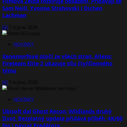
Filmová Zelda rozšiřuje obsazení. Přidávají se
Sam Neill, Yvonne Strahovski i Dichen
Lachman
Jiří
7 srpna, 2026
NOVINKY
Xenomorfové útočí ze všech stran. Aliens:
Fireteam Elite 2 ukazuje sílu čtyřčlenného
týmu
Jiří
7 srpna, 2026
NOVINKY
Ubisoft dal Ghost Recon: Wildlands druhý
život. Bezplatný update přidává příběh, 4K/60
fps i návrat Predátora