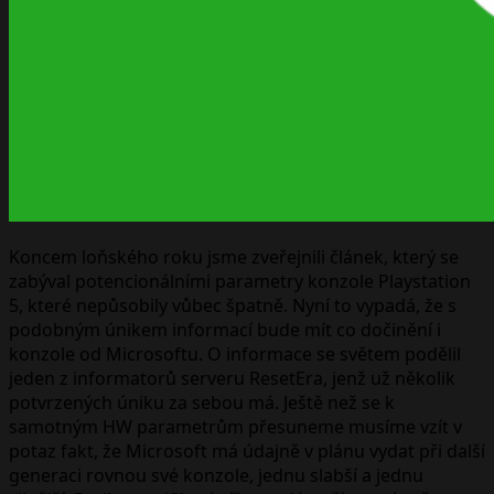
Koncem loňského roku jsme zveřejnili článek, který se
zabýval potencionálními parametry konzole Playstation
5, které nepůsobily vůbec špatně. Nyní to vypadá, že s
podobným únikem informací bude mít co dočinění i
konzole od Microsoftu. O informace se světem podělil
jeden z informatorů serveru ResetEra, jenž už několik
potvrzených úniku za sebou má. Ještě než se k
samotným HW parametrům přesuneme musíme vzít v
potaz fakt, že Microsoft má údajně v plánu vydat při další
generaci rovnou své konzole, jednu slabší a jednu