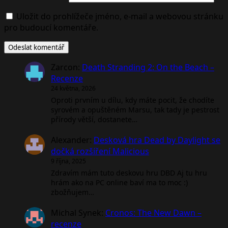
Uložit do prohlížeče jméno, e-mail a webovou stránku
pro budoucí komentáře.
Zarcon
:
Death Stranding 2: On the Beach –
Recenze
24 května, 2026
Oproti prvním u dílu, kdy máte pocit, že chodíte
syrovém a opuštěném Marsu, tak tady je pestrost
přírody větší, dostanete…
Alexander
:
Desková hra Dead by Daylight se
dočká rozšíření Malicious
9 října, 2025
Zdravím mám tuto deskovu hru DBD Aj tu hru
hrám ako na PC online baví ma to moc :)
zbožňujem…
Michal Synek
:
Cronos: The New Dawn –
recenze