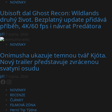
NOVINKY
Ubisoft dal Ghost Recon: Wildlands
druhý život. Bezplatný update přidává
příběh, 4K/60 fps i návrat Predátora
Jiří
7 srpna, 2026
NOVINKY
Onimusha ukazuje temnou tvář Kjóta.
Nový trailer představuje zvrácenou
svatyni osudu
Jiří
7 srpna, 2026
Facebook
Instagram
NOVINKY
RECENZE
ČLÁNKY
FILMOVÁ ZÓNA
Herní Tip Týdne