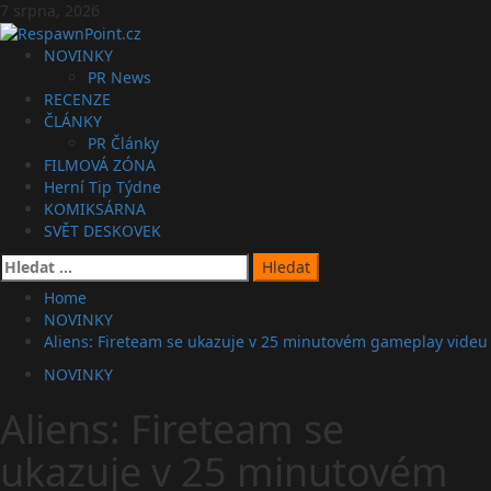
Skip
7 srpna, 2026
to
content
Primary
NOVINKY
Menu
PR News
RECENZE
ČLÁNKY
PR Články
FILMOVÁ ZÓNA
Herní Tip Týdne
KOMIKSÁRNA
SVĚT DESKOVEK
Vyhledávání
Home
NOVINKY
Aliens: Fireteam se ukazuje v 25 minutovém gameplay videu
NOVINKY
Aliens: Fireteam se
ukazuje v 25 minutovém