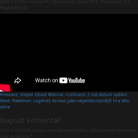
ještě v tomto roce na PC, Xbox Series, Xbox One, Playstation 5 a
Playstation 4.
Post
Previous:
Sniper Ghost Warrior: Contracts 2 má datum vydání
Next:
Pokémon: Legends Arceus jako nejambicióznější hra této
navigation
série
Napsat komentář
Vaše e-mailová adresa nebude zveřejněna.
Vyžadované informace
jsou označeny
*