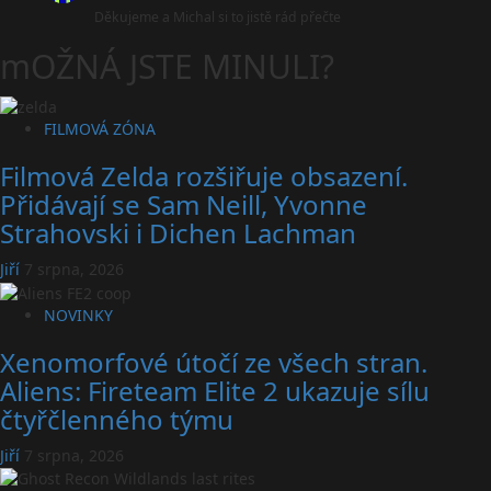
Děkujeme a Michal si to jistě rád přečte
mOŽNÁ JSTE MINULI?
FILMOVÁ ZÓNA
Filmová Zelda rozšiřuje obsazení.
Přidávají se Sam Neill, Yvonne
Strahovski i Dichen Lachman
Jiří
7 srpna, 2026
NOVINKY
Xenomorfové útočí ze všech stran.
Aliens: Fireteam Elite 2 ukazuje sílu
čtyřčlenného týmu
Jiří
7 srpna, 2026