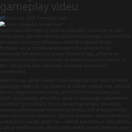
gameplay videu
Jiří
5 března, 2021
2 minutes read
Společnost 20th Century Studios a vývojáři z Cold Iron se nás v
tomto týdnu rozhodli solidním způsobem překvapit. Došlo totiž na
oznámení nové hry s tématikou vetřelců s názvem Aliens:
Fireteam. Má jít o novou kooperativní hru, která se bude
odehrávat dvě dekády po úvodní filmové trilogii, přičemž se
skupinou koloniálních mariňáků se vydáme na pomoc kolonii LV-
895, kde na nás čeká nebezpečí v podobě nelítostných
xenomorphů.
Web IGN nyní přišel v rámci svého programu IGN First s prvními
gameplay záběry ze hry, na které se můžete podívat níže. Jde o 25
minut v kooperativním režimu, přičemž hře nemůžeme upřít
dobře zpracovanou atmosféru, která koresponduje s povedeným
vizuálním zpracováním. Trochu se ale bojíme toho, že vetřelci
nebudou představovat dostatečnou hrozbu a že je budeme vždy
kosit vysloveně po desítkách. Snad se dočkáme i třeba plíživějších
a děsivějších pasáží. Jenže her s vetřelčí tématikou je jako šafránu
a tak se modlíme za to, aby hra byla skvělá. Aliens: Fireteam vyjde