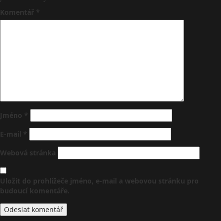
Komentář
*
Jméno
*
E-mail
*
Webová stránka
Uložit do prohlížeče jméno, e-mail a webovou stránku pro
budoucí komentáře.