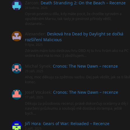
Zarcon
:
Death Stranding 2: On the Beach – Recenze
24 května, 2026
Oproti prvním u dílu, kdy máte pocit, že chodíte syrovém a
opuštěném Marsu, tak tady je pestrost přírody větší,
dostanete…
Alexander
:
Desková hra Dead by Daylight se dočká
rozšíření Malicious
9 října, 2025
Zdravím mám tuto deskovu hru DBD Aj tu hru hrám ako na PC
online baví ma to moc :) zbožňujem…
Michal Synek
:
Cronos: The New Dawn – recenze
29 září, 2025
Ahoj, moc děkuju za zpětnou vazbu. Dej pak vědět, jak se ti líbil
konec.
Josef Vocásek
:
Cronos: The New Dawn – recenze
17 září, 2025
Děkuju za působivou recenzí, právě dokončuji ocelárny a děj i
navržení průzkumu a soubojů mě dostává do tempa, ještě
bych…
Jiří Hora
:
Gears of War: Reloaded – Recenze
2 září, 2025