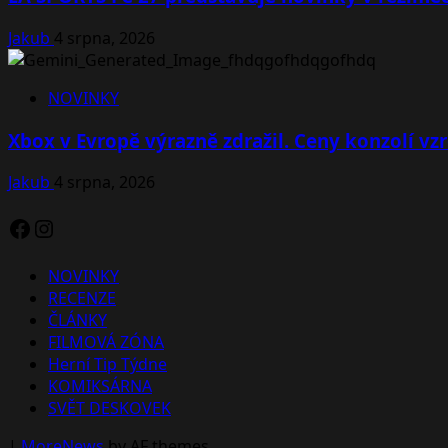
Jakub
4 srpna, 2026
NOVINKY
Xbox v Evropě výrazně zdražil. Ceny konzolí vzr
Jakub
4 srpna, 2026
Facebook
Instagram
NOVINKY
RECENZE
ČLÁNKY
FILMOVÁ ZÓNA
Herní Tip Týdne
KOMIKSÁRNA
SVĚT DESKOVEK
|
MoreNews
by AF themes.