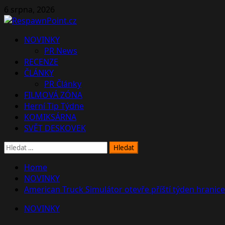
Skip
6 srpna, 2026
to
content
Primary
NOVINKY
Menu
PR News
RECENZE
ČLÁNKY
PR Články
FILMOVÁ ZÓNA
Herní Tip Týdne
KOMIKSÁRNA
SVĚT DESKOVEK
Vyhledávání
Home
NOVINKY
American Truck Simulátor otevře příští týden hranic
NOVINKY