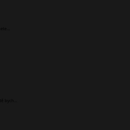
nete…
ště bych…