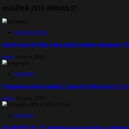
mOŽNÁ JSTE MINULI?
FILMOVÁ ZÓNA
Seriál God of War čeká další změna obsazení. Po
Jakub
4 srpna, 2026
NOVINKY
Pragmata slaví úspěch. Capcom hlásí přes 2,5 
Jakub
4 srpna, 2026
NOVINKY
EA SPORTS FC 27 představuje novinky v režimec