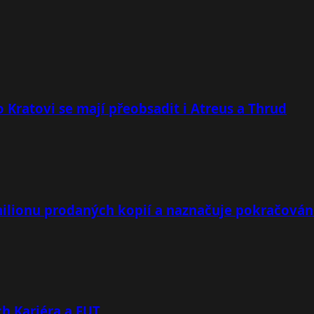
 Kratovi se mají přeobsadit i Atreus a Thrud
milionu prodaných kopií a naznačuje pokračován
h Kariéra a FUT