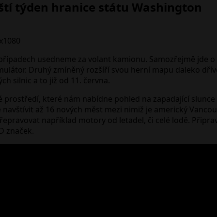
ští týden hranice státu Washington
ou případech usedneme za volant kamionu. Samozřejmě jde o t
imulátor. Druhý zmíněný rozšíří svou herní mapu daleko dřív
 silnic a to již od 11. června.
rostředí, které nám nabídne pohled na zapadající slunce na
te navštívit až 16 nových měst mezi nimiž je americký Vanco
epravovat například motory od letadel, či celé lodě. Připrav
D značek.