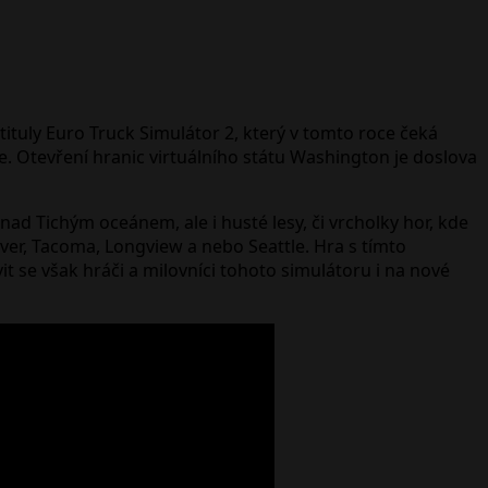
ituly Euro Truck Simulátor 2, který v tomto roce čeká
e. Otevření hranic virtuálního státu Washington je doslova
d Tichým oceánem, ale i husté lesy, či vrcholky hor, kde
uver, Tacoma, Longview a nebo Seattle. Hra s tímto
it se však hráči a milovníci tohoto simulátoru i na nové