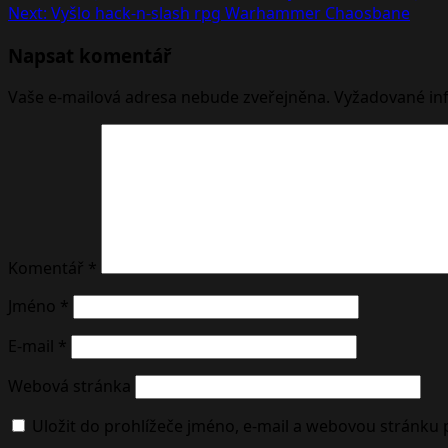
Next:
Vyšlo hack-n-slash rpg Warhammer Chaosbane
navigation
Napsat komentář
Vaše e-mailová adresa nebude zveřejněna.
Vyžadované in
Komentář
*
Jméno
*
E-mail
*
Webová stránka
Uložit do prohlížeče jméno, e-mail a webovou stránku