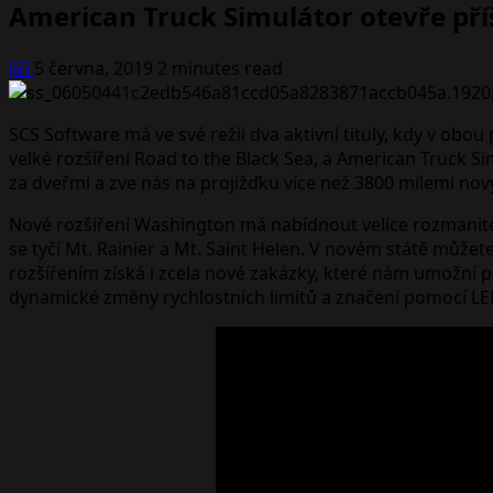
American Truck Simulátor otevře pří
Jiří
5 června, 2019
2 minutes read
SCS Software má ve své režii dva aktivní tituly, kdy v ob
velké rozšíření Road to the Black Sea, a American Truck S
za dveřmi a zve nás na projížďku více než 3800 mílemi nových
Nové rozšíření Washington má nabídnout velice rozmanité p
se tyčí Mt. Rainier a Mt. Saint Helen. V novém státě může
rozšířením získá i zcela nové zakázky, které nám umožní př
dynamické změny rychlostních limitů a značení pomocí LE