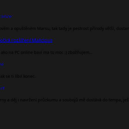
ecenze
rovém a opuštěném Marsu, tak tady je pestrost přírody větší, dosta
očká rozšíření Malicious
ako na PC online baví ma to moc :) zbožňujem…
ze
 se ti líbil konec.
nze
árny a děj i navržení průzkumu a soubojů mě dostává do tempa, je