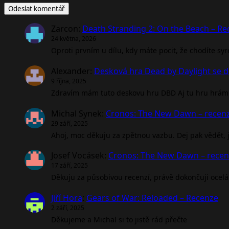
Zarcon
:
Death Stranding 2: On the Beach – R
24 května, 2026
Oproti prvním u dílu, kdy máte pocit, že chodíte sy
Alexander
:
Desková hra Dead by Daylight se d
9 října, 2025
Zdravím mám tuto deskovu hru DBD Aj tu hru hrám 
Michal Synek
:
Cronos: The New Dawn – recen
29 září, 2025
Ahoj, moc děkuju za zpětnou vazbu. Dej pak vědět, jak
Josef Vocásek
:
Cronos: The New Dawn – rece
17 září, 2025
Děkuju za působivou recenzí, právě dokončuji ocel
Jiří Hora
:
Gears of War: Reloaded – Recenze
2 září, 2025
Děkujeme a Michal si to jistě rád přečte