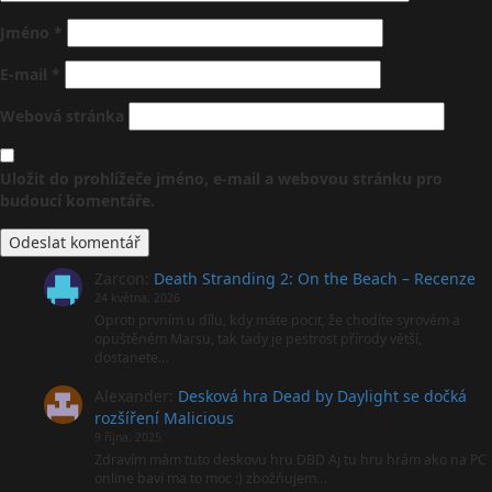
Jméno
*
E-mail
*
Webová stránka
Uložit do prohlížeče jméno, e-mail a webovou stránku pro
budoucí komentáře.
Zarcon
:
Death Stranding 2: On the Beach – Recenze
24 května, 2026
Oproti prvním u dílu, kdy máte pocit, že chodíte syrovém a
opuštěném Marsu, tak tady je pestrost přírody větší,
dostanete…
Alexander
:
Desková hra Dead by Daylight se dočká
rozšíření Malicious
9 října, 2025
Zdravím mám tuto deskovu hru DBD Aj tu hru hrám ako na PC
online baví ma to moc :) zbožňujem…