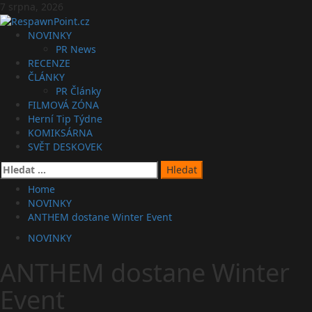
Skip
7 srpna, 2026
to
content
Primary
NOVINKY
Menu
PR News
RECENZE
ČLÁNKY
PR Články
FILMOVÁ ZÓNA
Herní Tip Týdne
KOMIKSÁRNA
SVĚT DESKOVEK
Vyhledávání
Home
NOVINKY
ANTHEM dostane Winter Event
NOVINKY
ANTHEM dostane Winter
Event