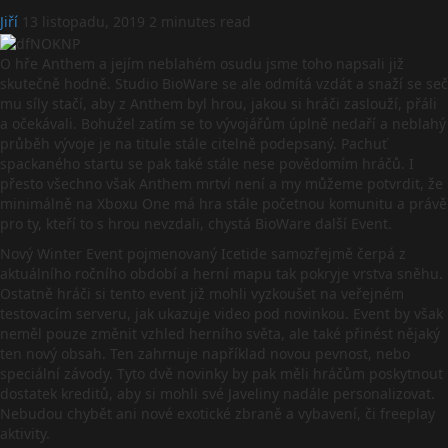
Jiří
13 listopadu, 2019
2 minutes read
O hře Anthem a jejím neblahém osudu jsme toho napsali již
skutečně hodně. Studio BioWare se ale odmítá vzdát a snaží se seč
mu síly stačí, aby z Anthem byl hrou, jakou si hráči zaslouží, přáli
a očekávali. Bohužel zatím se to vývojářům úplně nedaří a neblahý
průběh vývoje je na titule stále citelně podepsaný. Pachuť
spackaného startu se pak také stále nese povědomím hráčů. I
přesto všechno však Anthem mrtví není a my můžeme potvrdit, že
minimálně na Xboxu One má hra stále početnou komunitu a právě
pro ty, kteří to s hrou nevzdali, chystá BioWare další Event.
Nový Winter Event pojmenovaný Icetide samozřejmě čerpá z
aktuálního ročního období a herní mapu tak pokryje vrstva sněhu.
Ostatně hráči si tento event již mohli vyzkoušet na veřejném
testovacím serveru, jak ukazuje video pod novinkou. Event by však
neměl pouze změnit vzhled herního světa, ale také přinést nějaký
ten nový obsah. Ten zahrnuje například novou pevnost, nebo
speciální závody. Tyto dvě novinky by pak měli hráčům poskytnout
dostatek kreditů, aby si mohli své Javeliny nadále personalizovat.
Nebudou chybět ani nové exotické zbraně a vybavení, či freeplay
aktivity.