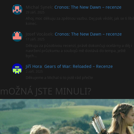
Michal Synek
:
Cronos: The New Dawn – recenze
29 září, 2025
Ahoj, moc děkuju za zpětnou vazbu. Dej pak vědět, jak se ti líbil
konec.
Josef Vocásek
:
Cronos: The New Dawn – recenze
17 září, 2025
Děkuju za působivou recenzí, právě dokončuji ocelárny a děj i
navržení průzkumu a soubojů mě dostává do tempa, ještě
bych…
Jiří Hora
:
Gears of War: Reloaded – Recenze
2 září, 2025
Děkujeme a Michal si to jistě rád přečte
mOŽNÁ JSTE MINULI?