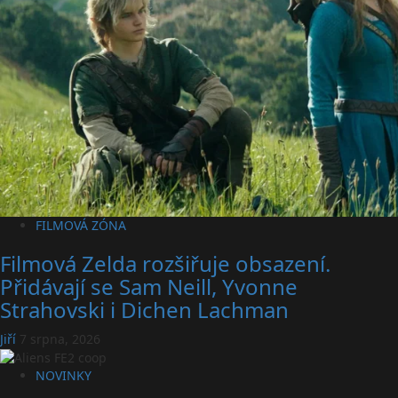
FILMOVÁ ZÓNA
Filmová Zelda rozšiřuje obsazení.
Přidávají se Sam Neill, Yvonne
Strahovski i Dichen Lachman
Jiří
7 srpna, 2026
NOVINKY