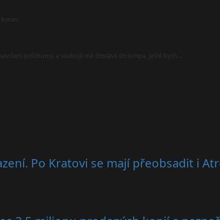
l konec.
i navržení průzkumu a soubojů mě dostává do tempa, ještě bych…
zení. Po Kratovi se mají přeobsadit i At