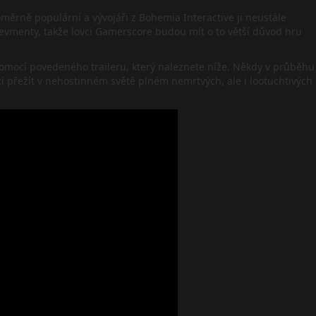
oměrně populární a vývojáři z Bohemia Interactive ji neustále
Achievmenty, takže lovci Gamerscore budou mít o to větší důvod hru
pomocí povedeného traileru, který naleznete níže. Někdy v průběhu
aží přežít v nehostinném světě plném nemrtvých, ale i lootuchtivých