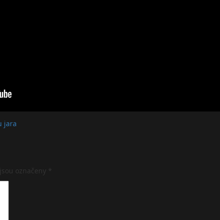
 jara
 jsou označeny
*