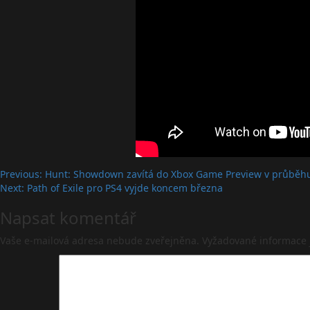
Post
Previous:
Hunt: Showdown zavítá do Xbox Game Preview v průběhu
Next:
Path of Exile pro PS4 vyjde koncem března
navigation
Napsat komentář
Vaše e-mailová adresa nebude zveřejněna.
Vyžadované informace