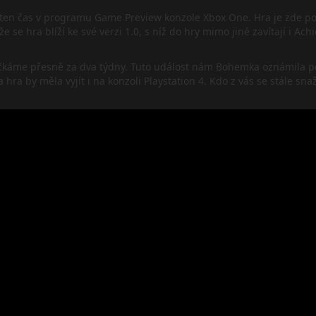
jaký ten čas v programu Game Preview konzole Xbox One. Hra je zde p
 že se hra blíží ke své verzi 1.0, s níž do hry mimo jiné zavítají i 
í dočkáme přesně za dva týdny. Tuto událost nám Bohemka oznámila 
 hra by měla vyjít i na konzoli Playstation 4. Kdo z vás se stále sn