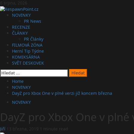
Skip
6 srpna, 2026
to
content
Primary
NOVINKY
Menu
PR News
RECENZE
ČLÁNKY
PR Články
FILMOVÁ ZÓNA
Herní Tip Týdne
KOMIKSÁRNA
SVĚT DESKOVEK
Vyhledávání
Home
NOVINKY
DayZ pro Xbox One v plné verzi již koncem března
NOVINKY
DayZ pro Xbox One v plné 
Jiří
13 března, 2019
1 minute read