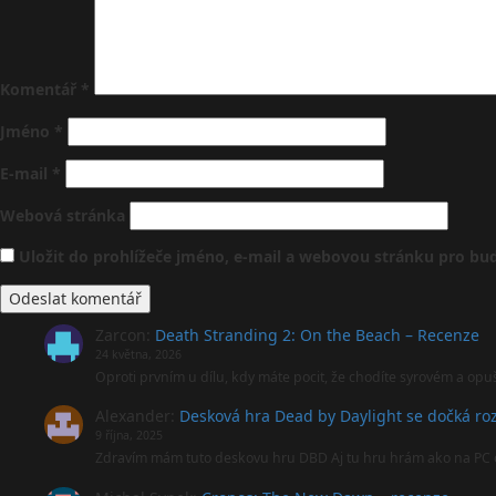
Komentář
*
Jméno
*
E-mail
*
Webová stránka
Uložit do prohlížeče jméno, e-mail a webovou stránku pro b
Zarcon
:
Death Stranding 2: On the Beach – Recenze
24 května, 2026
Oproti prvním u dílu, kdy máte pocit, že chodíte syrovém a opu
Alexander
:
Desková hra Dead by Daylight se dočká roz
9 října, 2025
Zdravím mám tuto deskovu hru DBD Aj tu hru hrám ako na PC 