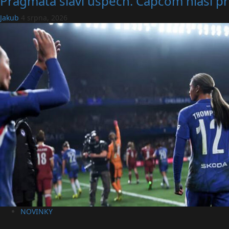
Pragmata slaví úspěch. Capcom hlásí př
Jakub
4 srpna, 2026
NOVINKY