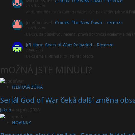
Michal Synek
:
Cronos: The New Dawn – recenze
29 září, 2025
Ahoj, moc děkuju za zpětnou vazbu. Dej pak vědět, jak se ti líbi
Josef Vocásek
:
Cronos: The New Dawn – recenze
17 září, 2025
Děkuju za působivou recenzí, právě dokončuji ocelárny a děj 
Jiří Hora
:
Gears of War: Reloaded – Recenze
2 září, 2025
Děkujeme a Michal si to jistě rád přečte
mOŽNÁ JSTE MINULI?
FILMOVÁ ZÓNA
Seriál God of War čeká další změna obsa
Jakub
4 srpna, 2026
NOVINKY