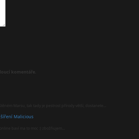
udoucí komentáře.
štěném Marsu, tak tady je pestrost přírody větší, dostanete…
šíření Malicious
online baví ma to moc :) zbožňujem…