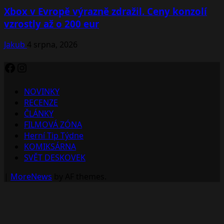
Xbox v Evropě výrazně zdražil. Ceny konzolí
vzrostly až o 200 eur
Jakub
4 srpna, 2026
Facebook
Instagram
NOVINKY
RECENZE
ČLÁNKY
FILMOVÁ ZÓNA
Herní Tip Týdne
KOMIKSÁRNA
SVĚT DESKOVEK
|
MoreNews
by AF themes.