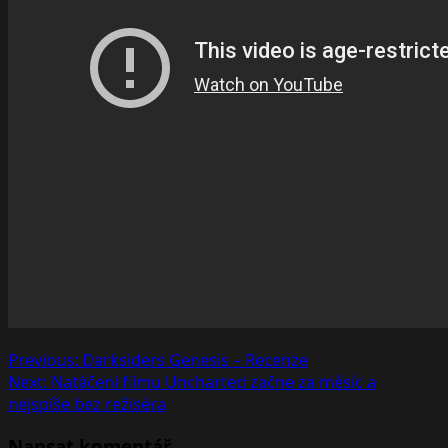
Post
Previous:
Darksiders Genesis – Recenze
Next:
Natáčení filmu Uncharted začne za měsíc a
navigation
nejspíše bez režiséra
Napsat komentář