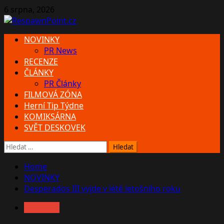
Skip
6 srpna, 2026
to
content
Primary
NOVINKY
Menu
PR News
RECENZE
ČLÁNKY
PR Články
FILMOVÁ ZÓNA
Herní Tip Týdne
KOMIKSÁRNA
SVĚT DESKOVEK
Vyhledávání
Home
NOVINKY
Desperados III vyjde v létě letošního roku
NOVINKY