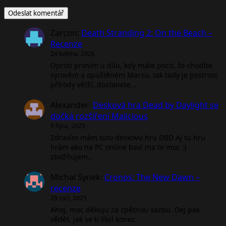
Zarcon
:
Death Stranding 2: On the Beach –
Recenze
24 května, 2026
Oproti prvním u dílu, kdy máte pocit, že chodíte
syrovém a opuštěném Marsu, tak tady je pestrost
přírody větší, dostanete…
Alexander
:
Desková hra Dead by Daylight se
dočká rozšíření Malicious
9 října, 2025
Zdravím mám tuto deskovu hru DBD Aj tu hru
hrám ako na PC online baví ma to moc :)
zbožňujem…
Michal Synek
:
Cronos: The New Dawn –
recenze
29 září, 2025
Ahoj, moc děkuju za zpětnou vazbu. Dej pak
vědět, jak se ti líbil konec.