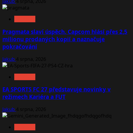
Jakub
4 srpna, 2026
NOVINKY
Pragmata slaví úspěch. Capcom hlásí přes 2,5
milionu prodaných kopií a naznačuje
pokračování
Jakub
4 srpna, 2026
NOVINKY
EA SPORTS FC 27 představuje novinky v
režimech Kariéra a FUT
Jakub
4 srpna, 2026
NOVINKY