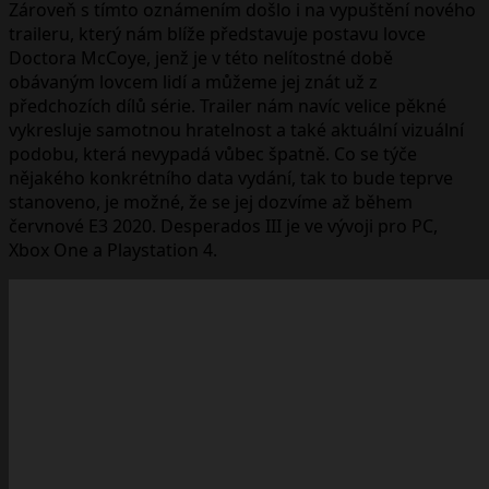
Zároveň s tímto oznámením došlo i na vypuštění nového
traileru, který nám blíže představuje postavu lovce
Doctora McCoye, jenž je v této nelítostné době
obávaným lovcem lidí a můžeme jej znát už z
předchozích dílů série. Trailer nám navíc velice pěkné
vykresluje samotnou hratelnost a také aktuální vizuální
podobu, která nevypadá vůbec špatně. Co se týče
nějakého konkrétního data vydání, tak to bude teprve
stanoveno, je možné, že se jej dozvíme až během
červnové E3 2020. Desperados III je ve vývoji pro PC,
Xbox One a Playstation 4.