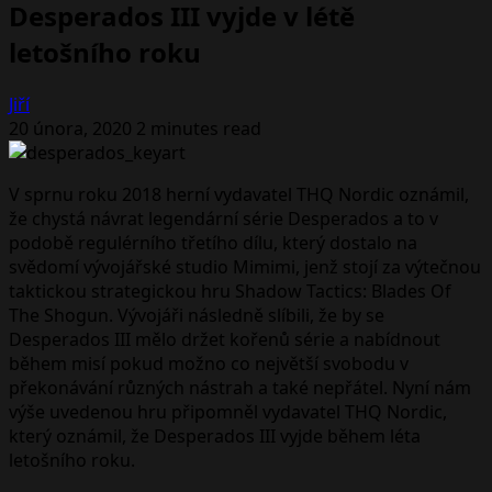
Desperados III vyjde v létě
letošního roku
Jiří
20 února, 2020
2 minutes read
V sprnu roku 2018 herní vydavatel THQ Nordic oznámil,
že chystá návrat legendární série Desperados a to v
podobě regulérního třetího dílu, který dostalo na
svědomí vývojářské studio Mimimi, jenž stojí za výtečnou
taktickou strategickou hru Shadow Tactics: Blades Of
The Shogun. Vývojáři následně slíbili, že by se
Desperados III mělo držet kořenů série a nabídnout
během misí pokud možno co největší svobodu v
překonávání různých nástrah a také nepřátel. Nyní nám
výše uvedenou hru připomněl vydavatel THQ Nordic,
který oznámil, že Desperados III vyjde během léta
letošního roku.