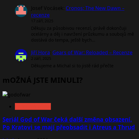
Josef Vocásek
:
Cronos: The New Dawn –
recenze
17 září, 2025
Děkuju za působivou recenzí, právě dokončuji
ocelárny a děj i navržení průzkumu a soubojů mě
dostává do tempa, ještě bych…
Jiří Hora
:
Gears of War: Reloaded – Recenze
2 září, 2025
Děkujeme a Michal si to jistě rád přečte
mOŽNÁ JSTE MINULI?
FILMOVÁ ZÓNA
Seriál God of War čeká další změna obsazení.
Po Kratovi se mají přeobsadit i Atreus a Thrud