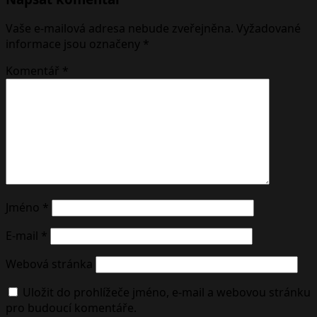
Vaše e-mailová adresa nebude zveřejněna.
Vyžadované
informace jsou označeny
*
Komentář
*
Jméno
*
E-mail
*
Webová stránka
Uložit do prohlížeče jméno, e-mail a webovou stránku
pro budoucí komentáře.