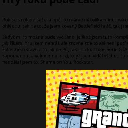
Rok se s rokem sešel a opět tu máme několika minutové oké
ohlédnu, tak na to, že jsem kovaný Battlefield hráč, tak 
I když mi to možná bude vyčítáno, jelikož jsem tuto kompi
Jak říkám, hru jsem nehrál, ale zrovna zde to asi není potř
žalostném stavu a to jak na PC, tak i na konzole. Série G
zapomenout a velmi mne mrzí, když jsem viděl všchnu tu kr
neudělal jsem to. Shame on You, Rockstar.