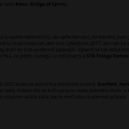
p
nebo
Kena: Bridge of Spirits
.
 úplně nejhorší hru, ale spíše ten titul, do kterého jsem já
ru nevyčnívala tak jako loni Cyberpunk 2077, ale i tak by 
, kteří by si to podle mě zasloužili. Výherci se tak stává trio
íká, že jeden z kolegů to vidí jinak:)) a
GTA Trilogy Remas
e rok 2022 bude na dobré hry extrémně úrodný.
Starfield
,
Hor
 nás čeká. Ovšem vše se krčí v prachu vedle jediného titul
ostatním ukáže záda. Jak to vím? Léta zkušeností přátelé.