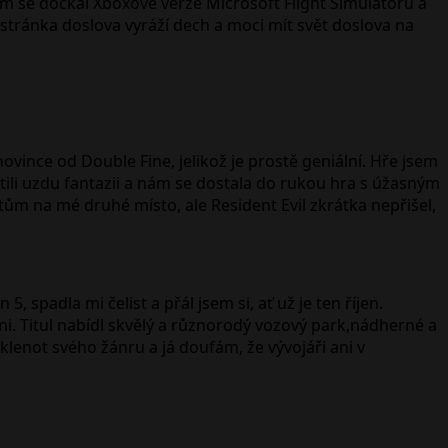
em se dočkal Xboxové verze Microsoft Flight Simulatoru a
stránka doslova vyráží dech a moci mít svět doslova na
ovince od Double Fine, jelikož je prostě geniální. Hře jsem
tili uzdu fantazii a nám se dostala do rukou hra s úžasným
m na mé druhé místo, ale Resident Evil zkrátka nepřišel,
, spadla mi čelist a přál jsem si, ať už je ten říjen.
ni. Titul nabídl skvělý a různorodý vozový park,nádherné a
 klenot svého žánru a já doufám, že vývojáři ani v