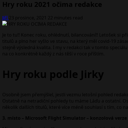
Hry roku 2021 očima redakce
Jiří
23 prosince, 2021
22 minutes read
Je to tu!! Konec roku, ohlédnutí, bilancování!! Letošek si
titulů a plno her vyšlo ve stavu, na který měl covid-19 zása
stejně výsledná kvalita. I my v redakci tak v tomto speciá
na co konkrétně každý z nás těší v roce příštím.
Hry roku podle Jirky
Osobně jsem přemýšlel, jestli vezmu letošní pohled redakc
Ostatně na netradiční pohledy tu máme Láďu a ostatní. Os
několik dalších titulů, které více méně souhlasí s tím, co
3. místo – Microsoft Flight Simulator – konzolová verze