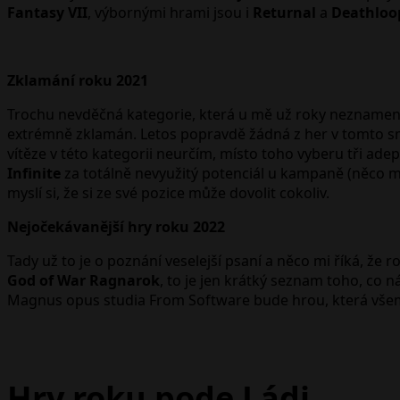
Fantasy VII
, výbornými hrami jsou i
Returnal
a
Deathloo
Zklamání roku 2021
Trochu nevděčná kategorie, která u mě už roky neznamená tu
extrémně zklamán. Letos popravdě žádná z her v tomto smě
vítěze v této kategorii neurčím, místo toho vyberu tři adepty
Infinite
za totálně nevyužitý potenciál u kampaně (něco mi ř
myslí si, že si ze své pozice může dovolit cokoliv.
Nejočekávanější hry roku 2022
Tady už to je o poznání veselejší psaní a něco mi říká, ž
God of War Ragnarok
, to je jen krátký seznam toho, co
Magnus opus studia From Software bude hrou, která všem 
Hry roku pode Ládi