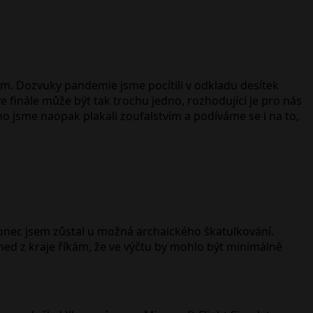
kem. Dozvuky pandemie jsme pocítili v odkladu desítek
ve finále může být tak trochu jedno, rozhodující je pro nás
eho jsme naopak plakali zoufalstvím a podíváme se i na to,
akonec jsem zůstal u možná archaického škatulkování.
ed z kraje říkám, že ve výčtu by mohlo být minimálně