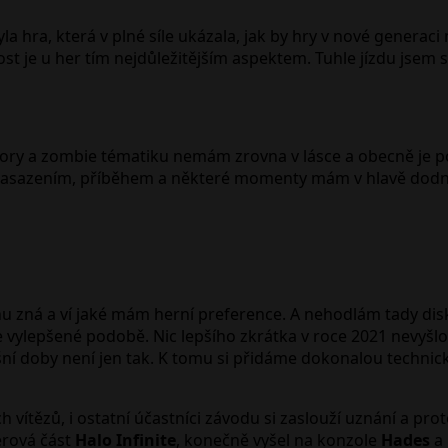
 hra, která v plné síle ukázala, jak by hry v nové generac
t je u her tím nejdůležitějším aspektem. Tuhle jízdu jsem s
ry a zombie tématiku nemám zrovna v lásce a obecně je pova
 zasazením, příběhem a některé momenty mám v hlavě dodnes
u zná a ví jaké mám herní preference. A nehodlám tady disk
ve vylepšené podobě. Nic lepšího zkrátka v roce 2021 nevyšlo
šní doby není jen tak. K tomu si přidáme dokonalou techni
 vítězů, i ostatní účastníci závodu si zaslouží uznání a pro
erová část
Halo Infinite
, konečně vyšel na konzole
Hades
a