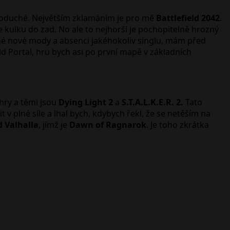
ednoduché. Největším zklamáním je pro mě
Battlefield 2042
.
 kulku do zad. No ale to nejhorší je pochopitelně hrozný
né nové mody a absenci jakéhokoliv singlu, mám před
eld Portal, hru bych asi po první mapě v základních
 hry a těmi jsou
Dying Light 2
a
S.T.A.L.K.E.R. 2.
Tato
it v plné síle a lhal bych, kdybych řekl, že se netěším na
d Valhalla
, jímž je
Dawn of Ragnarok
. Je toho zkrátka