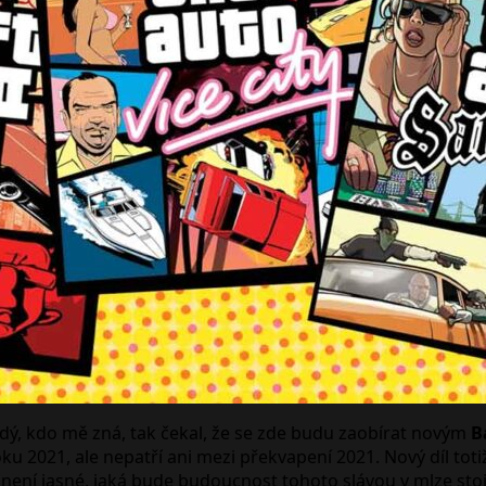
ždý, kdo mě zná, tak čekal, že se zde budu zaobírat novým
B
oku 2021, ale nepatří ani mezi překvapení 2021. Nový díl tot
m není jasné, jaká bude budoucnost tohoto slávou v mlze stoj