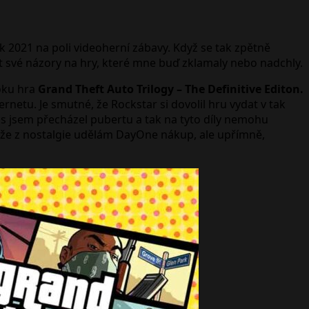
 2021 na poli videoherní zábavy. Když se tak zpětně
ut své názory na hry, které mne buď zklamaly nebo nadchly.
roku hra
Grand Theft Auto Trilogy – The Definitive Editon.
ernetu. Je smutné, že Rockstar si dovolil hru vydat v tak
eas jsem přecházel pubertu a tak na tyto díly nemohu
, že z nostalgie udělám DayOne nákup, ale upřímně,