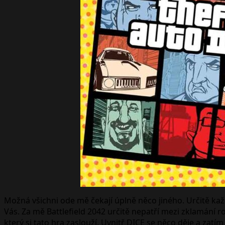
Možná všichni ode mě čekají úplně něco jiného. Určitě ka
Vás. Za mě Battlefield 2042 určitě nepatří mezi zklamání r
který si tato hra zaslouží. Uvnitř DICE se něco děje a zatí