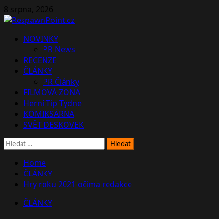
Skip
8 srpna, 2026
to
content
Primary
NOVINKY
Menu
PR News
RECENZE
ČLÁNKY
PR Články
FILMOVÁ ZÓNA
Herní Tip Týdne
KOMIKSÁRNA
SVĚT DESKOVEK
Vyhledávání
Home
ČLÁNKY
Hry roku 2021 očima redakce
ČLÁNKY