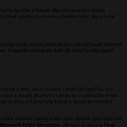
i mohly vypadat a hlavně, díky zkušenostem studia
i užil od začátku do konce a chybělo málo, aby si v mé
žuji za tak trochu pokleslý žánr, ale v případě Resident
. S napětím očekávám další díl, který by měl uzavřít
utovat o tom, zda je vhodné zařadit do žebříčku hru,
 a tečka. Studio BluePoint Games by si zasloužilo metál.
ckou stránku a máme tady klenot a za mě absolutního
to ještě doplním takový kratší výběr dalších výborných her.
Microsoft
Flight Simulator
, užil jsem si remake
Final