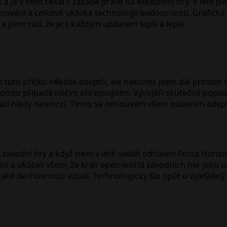
já v něm čekal v zásadě právě na exkluzivní hry. V létě js
cování a celkově ukázka technologií budoucnosti. Grafická 
 a jsem rád, že je s každým updatem lepší a lepší.
o tuto příčku několik adeptů, ale nakonec jsem dal prostor n
 v tomto případě něčím ohromujícím. Vývojáři skutečně popus
zací nikdy neomrzí. Tímto se omlouvám všem ostatním adeptů
závodní hry a když jsem v létě uviděl odhalení Forza Horizon 5
o a ukázali všem, že králi open-world závodních her jsou o
 také dechberoucí vizuál. Technologicky šlo opět o vyleštěný