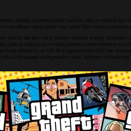
nko debaty a polemizování nad tím, jaký že vlastně byl rok
jsem hrál celkem i dost jiných her, takže Vám mohu poskytno
laci nehrál, ale pro mě je jasným vítězem ankety zklamání 
eba, jelikož celá kauza se dala pomalu online sledovat na int
TA je moje oblíbená, na GTA III a legendárním GTA: San Andr
itiku, která padá na legendární sérii. Byl jsem rozhodnutý