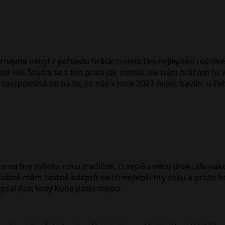
 přiznejme nebyl z pohledu hráče zrovna tím nejlepším roční
dní vliv. Studia se s tím prala jak mohla, ale nám hráčům to 
lu zavzpomínáme na to, co nás v roce 2021 nejvíc bavilo, u č
e na hry tohoto roku tradičně, či sepíšu něco jinak, ale n
obně mám hodně adeptů na tři nejlepší hry roku a proto hn
 napsal Ace, tedy Kuba pode mnou.