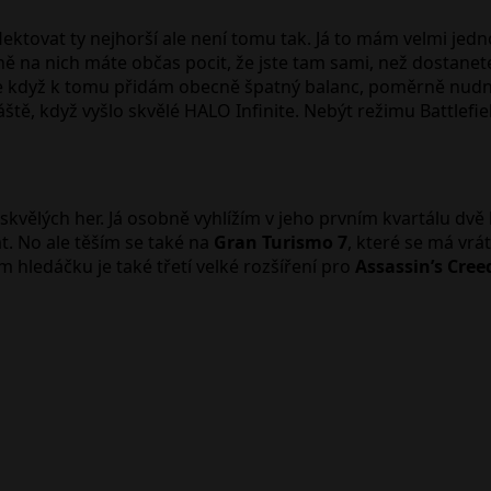
lektovat ty nejhorší ale není tomu tak. Já to mám velmi j
 na nich máte občas pocit, že jste tam sami, než dostanete
ale když k tomu přidám obecně špatný balanc, poměrně nud
áště, když vyšlo skvělé HALO Infinite. Nebýt režimu Battlefi
 skvělých her. Já osobně vyhlížím v jeho prvním kvartálu dvě
t. No ale těším se také na
Gran Turismo 7
, které se má vrát
m hledáčku je také třetí velké rozšíření pro
Assassin’s Cree