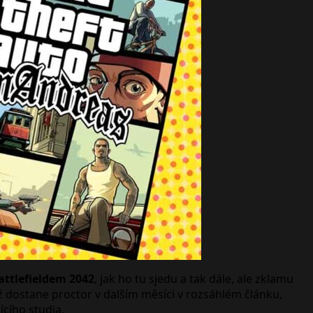
attlefieldem 2042
, jak ho tu sjedu a tak dále, ale zklamu
iž dostane proctor v dalším měsíci v rozsáhlém článku,
ícího studia.