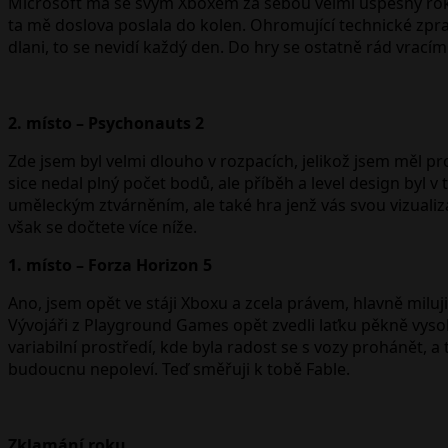
Microsoft má se svým Xboxem za sebou velmi úspěšný rok a 
ta mě doslova poslala do kolen. Ohromující technické zpra
dlani, to se nevidí každý den. Do hry se ostatně rád vracím
2. místo – Psychonauts 2
Zde jsem byl velmi dlouho v rozpacích, jelikož jsem měl pr
sice nedal plný počet bodů, ale příběh a level design byl
uměleckým ztvárněním, ale také hra jenž vás svou vizuali
však se dočtete více níže.
1. místo – Forza Horizon 5
Ano, jsem opět ve stáji Xboxu a zcela právem, hlavně miluji 
Vývojáři z Playground Games opět zvedli laťku pěkně vysok
variabilní prostředí, kde byla radost se s vozy prohánět, a
budoucnu nepoleví. Teď směřuji k tobě Fable.
Zklamání roku