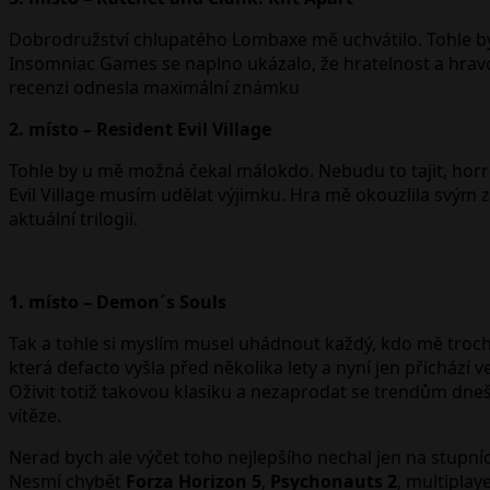
Dobrodružství chlupatého Lombaxe mě uchvátilo. Tohle byla
Insomniac Games se naplno ukázalo, že hratelnost a hravos
recenzi odnesla maximální známku
2. místo – Resident Evil Village
Tohle by u mě možná čekal málokdo. Nebudu to tajit, horro
Evil Village musím udělat výjimku. Hra mě okouzlila svým
aktuální trilogii.
1. místo – Demon´s Souls
Tak a tohle si myslím musel uhádnout každý, kdo mě troch
která defacto vyšla před několika lety a nyní jen přichází 
Oživit totiž takovou klasiku a nezaprodat se trendům dne
vítěze.
Nerad bych ale výčet toho nejlepšího nechal jen na stupních
Nesmí chybět
Forza Horizon 5
,
Psychonauts 2
, multiplay