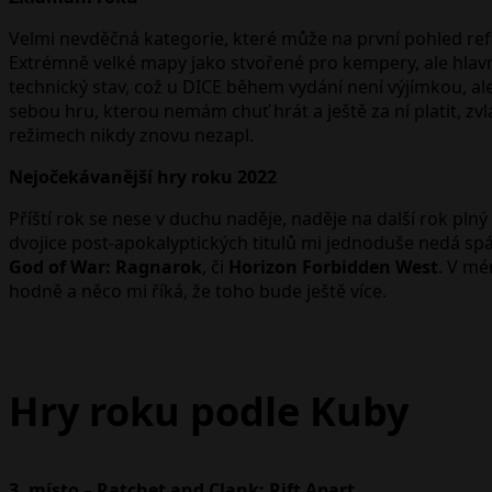
Velmi nevděčná kategorie, které může na první pohled ref
Extrémně velké mapy jako stvořené pro kempery, ale hlavně
technický stav, což u DICE během vydání není výjímkou, 
sebou hru, kterou nemám chuť hrát a ještě za ní platit, zvl
režimech nikdy znovu nezapl.
Nejočekávanější hry roku 2022
Příští rok se nese v duchu naděje, naděje na další rok plný
dvojice post-apokalyptických titulů mi jednoduše nedá spá
God of War: Ragnarok
, či
Horizon Forbidden West
. V mé
hodně a něco mi říká, že toho bude ještě více.
Hry roku podle Kuby
3. místo – Ratchet and Clank: Rift Apart