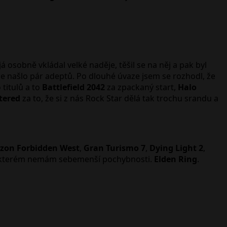
 osobně vkládal velké naděje, těšil se na něj a pak byl
se našlo pár adeptů. Po dlouhé úvaze jsem se rozhodl, že
 titulů a to
Battlefield 2042
za zpackaný start,
Halo
tered
za to, že si z nás Rock Star dělá tak trochu srandu a
izon Forbidden West
,
Gran Turismo 7
,
Dying Light 2
,
u, o kterém nemám sebemenší pochybnosti.
Elden Ring
.