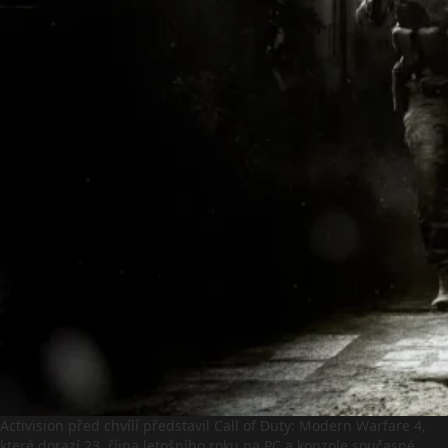
Activision před chvílí představil Call of Duty: Modern Warfare 4,
které dorazí 23. října letošního roku na PC a konzole současné