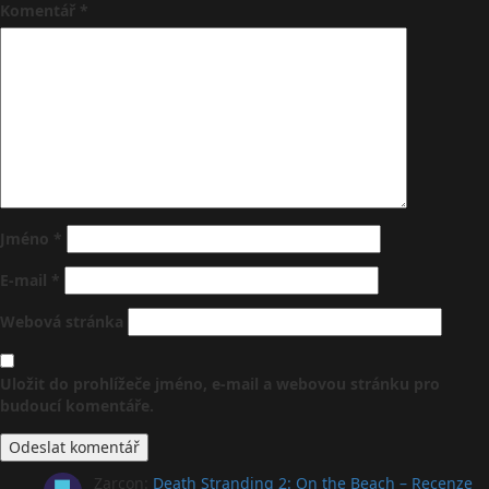
Komentář
*
Jméno
*
E-mail
*
Webová stránka
Uložit do prohlížeče jméno, e-mail a webovou stránku pro
budoucí komentáře.
Zarcon
:
Death Stranding 2: On the Beach – Recenze