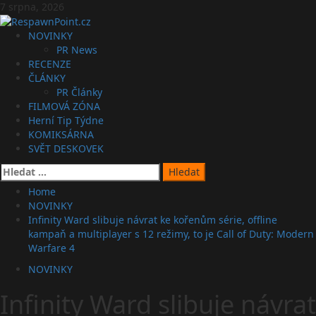
Skip
7 srpna, 2026
to
content
Primary
NOVINKY
Menu
PR News
RECENZE
ČLÁNKY
PR Články
FILMOVÁ ZÓNA
Herní Tip Týdne
KOMIKSÁRNA
SVĚT DESKOVEK
Vyhledávání
Home
NOVINKY
Infinity Ward slibuje návrat ke kořenům série, offline
kampaň a multiplayer s 12 režimy, to je Call of Duty: Modern
Warfare 4
NOVINKY
Infinity Ward slibuje návrat