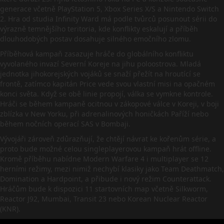
generace včetně PlayStation 5, Xbox Series X/S a Nintendo Switch
2. Hra od studia Infinity Ward má podle tvůrců posunout sérii do
výrazně temnějšího teritoria, kde konflikty eskalují a příběh
dlouhodobých postav dosahuje silného emočního zlomu.
Příběhová kampaň zasazuje hráče do globálního konfliktu
vyvolaného invazí Severní Koreje na jihu poloostrova. Mladá
jednotka jihokorejských vojáků se snaží přežít na hroutící se
frontě, zatímco kapitán Price vede svou vlastní misi na opačném
konci světa. Když se obě linie propojí, válka se vymkne kontrole.
Hráči se během kampaně ocitnou v zákopové válce v Koreji, v boji
zblízka v New Yorku, při adrenalinových honičkách Paříží nebo
během nočních operací SAS v Bombaji.
Vývojáři zároveň zdůrazňují, že chtějí návrat ke kořenům série, a
proto bude možné celou singleplayerovou kampaň hrát offline.
Kromě příběhu nabídne Modern Warfare 4 i multiplayer se 12
herními režimy, mezi nimiž nechybí klasiky jako Team Deathmatch,
Domination a Hardpoint, a přibude i nový režim Counterattack.
Hráčům bude k dispozici 11 startovních map včetně Silkworm,
Reactor J92, Mumbai, Transit 23 nebo Korean Nuclear Reactor
(KNR).