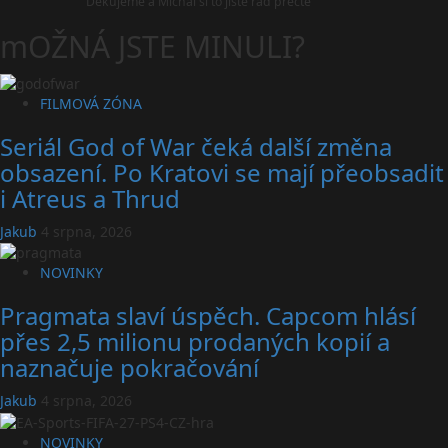
Děkujeme a Michal si to jistě rád přečte
mOŽNÁ JSTE MINULI?
FILMOVÁ ZÓNA
Seriál God of War čeká další změna
obsazení. Po Kratovi se mají přeobsadit
i Atreus a Thrud
Jakub
4 srpna, 2026
NOVINKY
Pragmata slaví úspěch. Capcom hlásí
přes 2,5 milionu prodaných kopií a
naznačuje pokračování
Jakub
4 srpna, 2026
NOVINKY