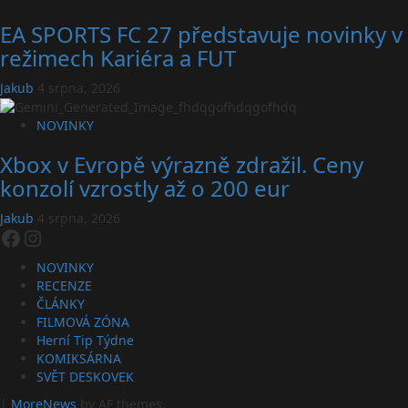
EA SPORTS FC 27 představuje novinky v
režimech Kariéra a FUT
Jakub
4 srpna, 2026
NOVINKY
Xbox v Evropě výrazně zdražil. Ceny
konzolí vzrostly až o 200 eur
Jakub
4 srpna, 2026
Facebook
Instagram
NOVINKY
RECENZE
ČLÁNKY
FILMOVÁ ZÓNA
Herní Tip Týdne
KOMIKSÁRNA
SVĚT DESKOVEK
|
MoreNews
by AF themes.