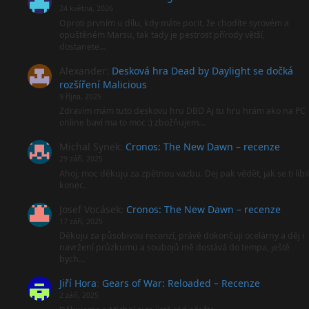
24 května, 2026
Oproti prvním u dílu, kdy máte pocit, že chodíte syrovém a
opuštěném Marsu, tak tady je pestrost přírody větší,
dostanete…
Alexander
:
Desková hra Dead by Daylight se dočká
rozšíření Malicious
9 října, 2025
Zdravím mám tuto deskovu hru DBD Aj tu hru hrám ako na PC
online baví ma to moc :) zbožňujem…
Michal Synek
:
Cronos: The New Dawn – recenze
29 září, 2025
Ahoj, moc děkuju za zpětnou vazbu. Dej pak vědět, jak se ti líbil
konec.
Josef Vocásek
:
Cronos: The New Dawn – recenze
17 září, 2025
Děkuju za působivou recenzí, právě dokončuji ocelárny a děj i
navržení průzkumu a soubojů mě dostává do tempa, ještě
bych…
Jiří Hora
:
Gears of War: Reloaded – Recenze
2 září, 2025