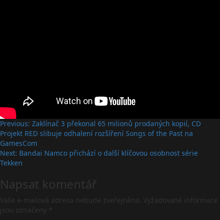
Post
Previous:
Zaklínač 3 překonal 65 milionů prodaných kopií, CD
Projekt RED slibuje odhalení rozšíření Songs of the Past na
navigation
GamesCom
Next:
Bandai Namco přichází o další klíčovou osobnost série
Tekken
Napsat komentář
Vaše e-mailová adresa nebude zveřejněna.
Vyžadované informace
jsou označeny
*