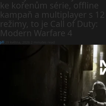
ke kořenům série, offline
kampaň a multiplayer s 12
režimy, to je Call of Duty:
Modern Warfare 4
Jiří
29 května, 2026
2 minutes read