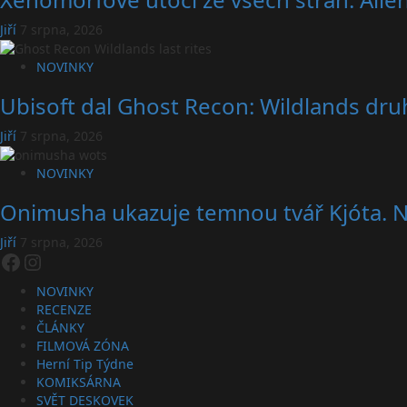
Jiří
7 srpna, 2026
NOVINKY
Ubisoft dal Ghost Recon: Wildlands druh
Jiří
7 srpna, 2026
NOVINKY
Onimusha ukazuje temnou tvář Kjóta. No
Jiří
7 srpna, 2026
Facebook
Instagram
NOVINKY
RECENZE
ČLÁNKY
FILMOVÁ ZÓNA
Herní Tip Týdne
KOMIKSÁRNA
SVĚT DESKOVEK