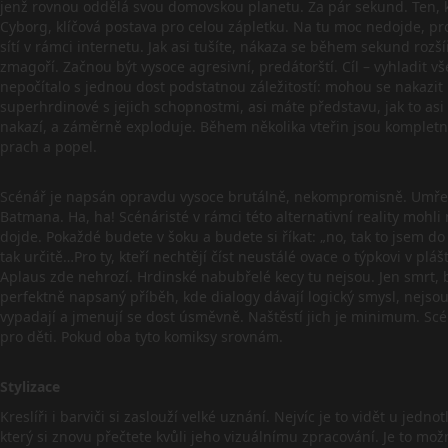
jenž rovnou oddělá svou domovskou planetu. Za pár sekund. Ten, kd
Cyborg, klíčová postava pro celou zápletku. Na tu moc nedojde, pr
sítí v rámci internetu. Jak asi tušíte, nákaza se během sekund rozší
zmagoří. Začnou být vysoce agresivní, predátorští. Cíl – vyhladit
nepočítalo s jednou dost podstatnou záležitostí: mohou se nakazit 
superhrdinové s jejich schopnostmi, asi máte představu, jak to asi
nakazí, a záměrně exploduje. Během několika vteřin jsou kompletně
prach a popel.
Scénář je napsán opravdu vysoce brutálně, nekompromisně. Umře ext
Batmana. Ha, ha! Scénáristé v rámci této alternativní reality mo
dojde. Pokaždé budete v šoku a budete si říkat: „no, tak to jsem do
tak určitě…Pro ty, kteří nechtějí číst neustálé ovace o týpkovi v p
Aplaus zde nehrozí. Hrdinské nabubřelé kecy tu nejsou. Jen smrt, bo
perfektně napsaný příběh, kde dialogy dávají logický smysl, nejsou 
vypadají a jmenují se dost úsměvně. Naštěstí jich je minimum. Scén
pro děti. Pokud oba tyto komiksy srovnám.
Stylizace
Kreslíři i barviči si zaslouží velké uznání. Nejvíc je to vidět u jed
který si znovu přečtete kvůli jeho vizuálnímu zpracování. Je to mož