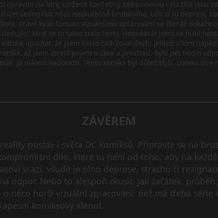
idí opravdu na litry, utržené končetiny nebo rovnou celá těla jsou 
icet sedm) číst něco neskutečně brutálního, užít si tu depresi, zouf
ele. Právě kvůli tomuto vizuálnímu zpracování se čtenář dokáže ok
ásledující. Mně se to takto stalo často. Hodněkrát jsem se nutil neot
 natolik upoutat, že jsem často zadržoval dech, jelikož v tom napětí 
natolik, až jsem ztratil pojem o čase a prostoru. Bylo pět hodin od
lák. Já málem nedorazil. Tento komiks byl důležitější. Daleko více
ZÁVĚREM
 reality postav i světa DC komiksů. Připravte se na br
kompromisní dílo, které tu není od toho, aby na každé 
soví vrazi, všude je plno deprese, strachu či rezignace
t na odpor. Nebo to alespoň zkusit. Jak začátek, průběh
a o něco horší vizuální zpracování, než má třeba série 
Kapesní komiksový klenot.