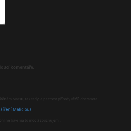
udoucí komentáře.
štěném Marsu, tak tady je pestrost přírody větší, dostanete…
šíření Malicious
online baví ma to moc :) zbožňujem…