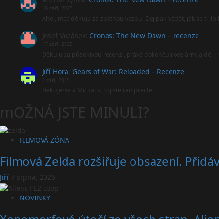
29 září, 2025
Ahoj, moc děkuju za zpětnou vazbu. Dej pak vědět, jak se ti líbi
Josef Vocásek
:
Cronos: The New Dawn – recenze
17 září, 2025
Děkuju za působivou recenzí, právě dokončuji ocelárny a děj 
Jiří Hora
:
Gears of War: Reloaded – Recenze
2 září, 2025
Děkujeme a Michal si to jistě rád přečte
mOŽNÁ JSTE MINULI?
FILMOVÁ ZÓNA
Filmová Zelda rozšiřuje obsazení. Přidá
Jiří
7 srpna, 2026
NOVINKY
Xenomorfové útočí ze všech stran. Alien