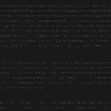
před třemi roky komiks s vázanou vazbou Konec LiDCtva. Navíc stojí
nů i záporáků na místě, kde právě probíhá apokalypsa. Hodně z nich
Uncharted), dopadne to s happy endem a rovnou je oznámené pokračov
e se mi to nedostává – brutální vyprávění, kde doslova chcípne i ten
kapesní edice. To je projekt, který je pro nováčky tohoto žánru lite
V neposlední řadě Kapesní komiksové klenoty jsou pro čtenáře, chtějí
 komiksům přilákat i lidi bez zevrubné znalosti všemožných předešlýc
o, co si mnoho náhodných čtenářů prostě nekoupí. Rozdíl v ceně? N
). To už je lákadlo, na jaké kývne skoro každý. Zbývá tedy zjistit, j
síců, ale nižší cenovka (oproti Immortal Hulk, Star Wars či Venom)
t. Marvel u mě prostě vede. Zprvu jsem si pro sebe říkal, že nech
át korun. No, nikdo. Počkat! Crew vlastně ano! Rozhodli se jít cest
ivals 130 a pro mě to bylo hodně. Nyní? Klidně i 300 Kč. Všechno se
tli maximální možnou úroveň kvality. Nejlepší je nakupovat od firem,
i za více než čtyři stovky.
nebude problém navázat na klasické události našich hrdinů či je ro
 DarkSeid chce rovnici anti-života. Nevysvětlí, k čemu mu vlastně 