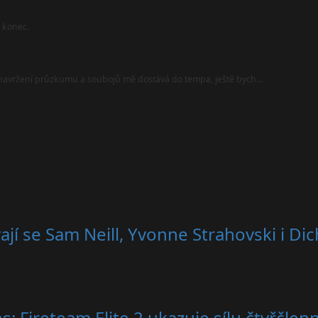
l konec.
i navržení průzkumu a soubojů mě dostává do tempa, ještě bych…
vají se Sam Neill, Yvonne Strahovski i 
s: Fireteam Elite 2 ukazuje sílu čtyřčle