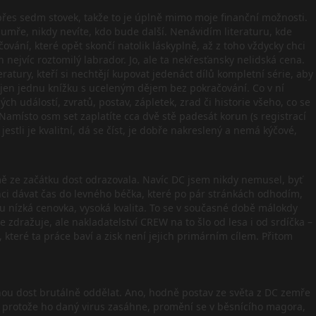
 přes sedm stovek, takže to je úplně mimo moje finanční možnosti.
 umře, nikdy nevíte, kdo bude další. Nenávidím literaturu, kde
ání, které opět skončí natolik láskyplně, až z toho vždycky chci
 nejvíc roztomilý labrador. Jo, ale ta nekřesťansky nelidská cena.
ratury, kteří si nechtějí kupovat jedenáct dílů kompletní série, aby
cí jen jednu knížku s uceleným dějem bez pokračování. Co v ní
h událostí, zvratů, postav, zápletek, zrad či historie všeho, co se
amísto osm set zaplatíte cca dvě stě padesát korun (s registrací
estli je kvalitní, dá se číst, je dobře nakreslený a nemá kýčové,
 mě ze začátku dost odrazovala. Navíc DC jsem nikdy nemusel, byť
ci dávat čas do levného béčka, které po pár stránkách odhodím,
ou nízká cenovka, vysoká kvalita. To se v současné době málokdy
 zdražuje, ale nakladatelství CREW na to šlo od lesa i od srdíčka –
 které ta práce baví a zisk není jejich primárním cílem. Přitom
vnou dost brutálně oddělat. Ano, hodně postav ze světa z DC zemře
je, protože ho daný virus zasáhne, promění se v běsnícího magora,