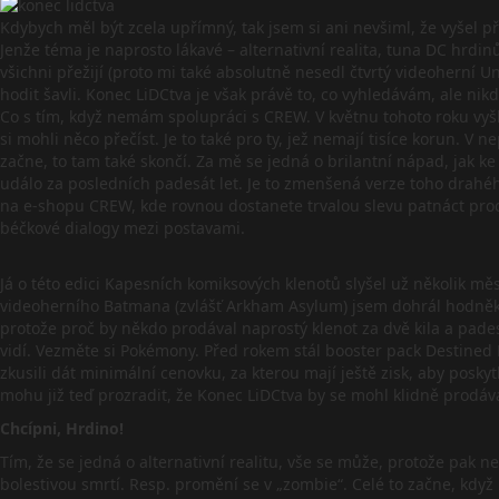
Kdybych měl být zcela upřímný, tak jsem si ani nevšiml, že vyšel 
Jenže téma je naprosto lákavé – alternativní realita, tuna DC hrdi
všichni přežijí (proto mi také absolutně nesedl čtvrtý videoherní 
hodit šavli. Konec LiDCtva je však právě to, co vyhledávám, ale nikd
Co s tím, když nemám spolupráci s CREW. V květnu tohoto roku vyšla 
si mohli něco přečíst. Je to také pro ty, jež nemají tisíce korun. 
začne, to tam také skončí. Za mě se jedná o brilantní nápad, jak ke
událo za posledních padesát let. Je to zmenšená verze toho drahéh
na e-shopu CREW, kde rovnou dostanete trvalou slevu patnáct procent!
béčkové dialogy mezi postavami.
Já o této edici Kapesních komiksových klenotů slyšel už několik mě
videoherního Batmana (zvlášť Arkham Asylum) jsem dohrál hodněkrá
protože proč by někdo prodával naprostý klenot za dvě kila a pades
vidí. Vezměte si Pokémony. Před rokem stál booster pack Destined R
zkusili dát minimální cenovku, za kterou mají ještě zisk, aby posky
mohu již teď prozradit, že Konec LiDCtva by se mohl klidně prodávat 
Chcípni, Hrdino!
Tím, že se jedná o alternativní realitu, vše se může, protože pak 
bolestivou smrtí. Resp. promění se v „zombie“. Celé to začne, když