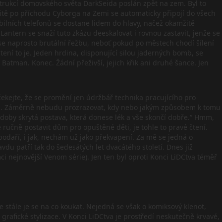
strukcí domovského světa DarkSeida poslán zpět na zem. Byl to
žitě po příchodu Cyborga na Zemi se automaticky připojí do všech
mobilních telefonů se dostane lidem do hlavy, načež okamžitě
ntern se snaží tuto zkázu deeskalovat i rovnou zastavit, jenže se
á se naprosto brutální řežbu, neboť pokud po městech chodí šílení
tení to je. Jeden hrdina, disponující silou jaderných bomb, se
Batman. Konec. Žádní přeživší, jejich křik ani druhé šance. Jen
ekejte, že se promění jen údržbář technika pracujícího pro
terů. Záměrně nebudu prozrazovat, kdy nebo jakým způsobem k tomu
é doby skrytá postava, která donese lék a vše skončí dobře.“ Hmm,
e ručně postavit dům pro opuštěné děti, je tohle to pravé čtení.
u podaří, i jak, nechám už jako překvapení. Za mě se jedná o
vdu patří tak do šedesátých let dvacátého století. Dnes již
ci nejnovější Venom série). Jen ten byl oproti Konci LiDCtva téměř
ale stále je se na co koukat. Nejedná se však o komiksový klenot,
grafické stylizace. V Konci LiDCtva je prostředí neskutečně krvavé,