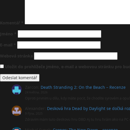
Komentář
*
Jméno
*
E-mail
*
Webová stránka
Uložit do prohlížeče jméno, e-mail a webovou stránku pro b
Zarcon
:
Death Stranding 2: On the Beach – Recenze
24 května, 2026
Oproti prvním u dílu, kdy máte pocit, že chodíte syrovém a opu
Alexander
:
Desková hra Dead by Daylight se dočká roz
9 října, 2025
Zdravím mám tuto deskovu hru DBD Aj tu hru hrám ako na PC 
Michal Synek
:
Cronos: The New Dawn – recenze