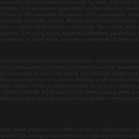
o v sobě měl část této vražedné rovnice, byl raději ještě před de
otože tím, že se jedná o mix organického a technického viru, okam
ří do všech částí kontinentů skrz sociální sítě či zpravodajství. Z 
 všechno živé. Superman, Batman, Wonder Woman nebo třeba Green La
i oni. I ti mohou být přeměněni a začít zabíjet. Tak se stane, jedn
 dopadne. Dám jediný spoiler, abyste měli představu, jak až drsné č
 vyhlazena tři hlavní města, kde fungují postavy jako Superman či 
rémní počet civilistů (v miliardách obětí!) i hlavních hrdinů. Neč
hli nechat doslova pochcípat nějakých 95 procent všech DC charak
 pr*ele nečekal! To není prostě možný, to určitě přijde nějaká do t
láštěnce, co zachrání osm tisíc vesmírů najednou a během toho stihn
lest i utrpení. Přesto je zápletka o přežití. To, jestli se to někom
trapné či dětinské. Jediná výtka míří na některé postavy, které opra
ářem se to dá v rámci epičnosti přirovnat ke Králi v černém (v rám
notlivých obálek. Kvalitou je sice o třídu níže než je zmíněný Venom, 
ná dáno i tím, že sága o Eddiem Brockovi je naprostý klenot v rámci 