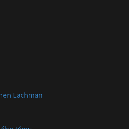
Dichen Lachman
nného týmu