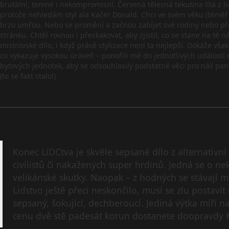
brutální, temné i nekompromisní. Červená tělesná tekutina lítá z l
protože nehledám styl ala Kačer Donald. Chci ve svém věku (téměř tř
brzo umřou. Nebo se promění a začnou zabíjet své rodiny nebo přát
stránku. Chtěl rovnou i přeskakovat, aby zjistil, co se stane na té n
mistrovské dílo, i když právě stylizace není ta nejlepší. Dokáže však
co vykazuje vysokou úroveň – ponořili mě do jednotlivých událostí 
bytových jednotek, aby se odsouhlasily podstatné věci pro náš pane
(to se fakt stalo!)
Konec LiDCtva je skvěle sepsané dílo z alternativní
civilistů či nakažených super hrdinů. Jedná se o ne
velikánské skutky. Naopak – z hodných se stávají ma
Lidstvo ještě přeci neskončilo, musí se zlu postavi
sepsaný, šokující, dechberoucí. Jediná výtka míří n
cenu dvě stě padesát korun dostanete doopravdy 