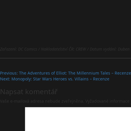
Zařazení: DC Comics / Nakladatelství ČR: CREW / Datum vydání: Duben
Post
Previous:
The Adventures of Elliot: The Millennium Tales – Recenz
Next:
Monopoly: Star Wars Heroes vs. Villains – Recenze
navigation
Napsat komentář
Vaše e-mailová adresa nebude zveřejněna.
Vyžadované informace