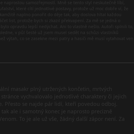
zde naprostou samozřejmostí. Mně se tento styl neskutečně líbí,
alství, které cítí jednotlivé postavy, protože už moc dobře ví, že
amžitě naplno ponořit do děje tak, aby doslova hltal každou
áčet list, protože bych si zkazil překvapení. Za mě se jedná o
bylo opravdu lepší nedýchat. Ani to vlastně nešlo. Autoři splnili to,
poledne, v půl šesté už jsem musel sedět na schůzi vlastníků
 než výtah, co se zasekne mezi patry a hasiči mě musí vytahovat ven
utální masakr plný utržených končetin, mrtvých
stránce vychvalovalo jednotlivé charaktery či jejich
. Přesto se najde pár lidí, kteří povedou odboj.
, tak ale i samotný konec je naprosto precizně
Venom. To je ale už vše, žádný další zápor není. Za