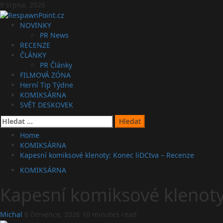
Skip
9 srpna, 2026
to
content
Primary
NOVINKY
Menu
PR News
RECENZE
ČLÁNKY
PR Články
FILMOVÁ ZÓNA
Herní Tip Týdne
KOMIKSÁRNA
SVĚT DESKOVEK
Vyhledávání
Home
KOMIKSÁRNA
Kapesní komiksové klenoty: Konec liDCtva – Recenze
KOMIKSÁRNA
Kapesní komiksové klenoty
Michal
6 července, 2026
10 minutes read