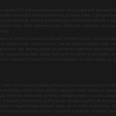
o dosažení PS trofeje musíte s každou zbraní zabít dvě stě nepřátel.
 neudělil maximální možné hodnocení), je mapa světa. U Dragon Que
rovou záležitost, avšak je prostředí plné všemožných detailů či obj
ytných stanů, stále obývanou chatu, další plně rozpadlou, až po je
byí).
žár. Nyní se zmíním o hlavním a zároveň jediném mínusu. V rámci pří
dy můžete projít, jinudy zase ne. Tím, že mapa je celkem velká, s
le prolezete skrz stejnou jeskyni po patnácté, máte toho dost. Náp
ou, nastavovanou kaši. Kdyby radši přišli se čtyřmi plně novými, or
 plné hodnocení. Chodit třicet hodin doslova v té stejné lokaci, je 
čistě v rámci izometrického pohledu shora u tohoto retro žánru RP
omíná dobu mého raného dětství, kdy jsem chodil smažit ke spolužáko
u, který má dneska ten správný nostalgický hype. Co začal Octopath
h. Octopath ale není moc známý. Já na něj narazil před pár dny v
ence mi doporučovala zajímavé tituly, ale nic z toho hrát nechci. A
ně hlasitou hrdinskou hudbu i roztomilé postavičky. Prostředí časti