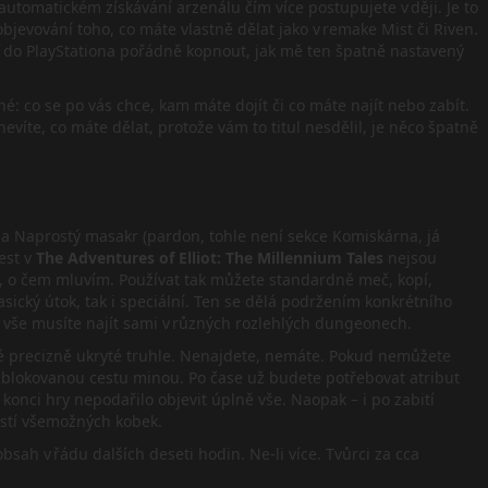
utomatickém získávání arzenálu čím více postupujete v ději. Je to
jevování toho, co máte vlastně dělat jako v remake Mist či Riven.
ť do PlayStationa pořádně kopnout, jak mě ten špatně nastavený
: co se po vás chce, kam máte dojít či co máte najít nebo zabít.
víte, co máte dělat, protože vám to titul nesdělil, je něco špatně
 na Naprostý masakr (pardon, tohle není sekce Komiskárna, já
est v
The Adventures of Elliot: The Millennium Tales
nejsou
te, o čem mluvím. Používat tak můžete standardně meč, kopí,
sický útok, tak i speciální. Ten se dělá podržením konkrétního
 vše musíte najít sami v různých rozlehlých dungeonech.
jaké precizně ukryté truhle. Nenajdete, nemáte. Pokud nemůžete
t zablokovanou cestu minou. Po čase už budete potřebovat atribut
 konci hry nepodařilo objevit úplně vše. Naopak – i po zabití
ástí všemožných kobek.
sah v řádu dalších deseti hodin. Ne-li více. Tvůrci za cca