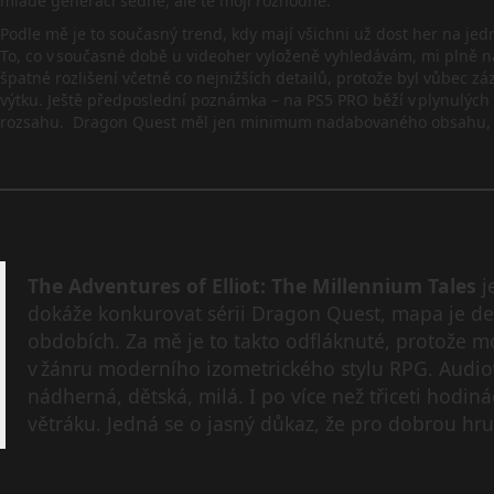
mladé generaci sedne, ale té mojí rozhodně.
Podle mě je to současný trend, kdy mají všichni už dost her na je
To, co v současné době u videoher vyloženě vyhledávám, mi plně n
špatné rozlišení včetně co nejnižších detailů, protože byl vůbec zá
výtku. Ještě předposlední poznámka – na PS5 PRO běží v plynulých 
rozsahu. Dragon Quest měl jen minimum nadabovaného obsahu, zde 
The Adventures of Elliot: The Millennium Tales
j
dokáže konkurovat sérii Dragon Quest, mapa je deta
obdobích. Za mě je to takto odfláknuté, protože moh
v žánru moderního izometrického stylu RPG. Audiov
nádherná, dětská, milá. I po více než třiceti hodinác
větráku. Jedná se o jasný důkaz, že pro dobrou hru