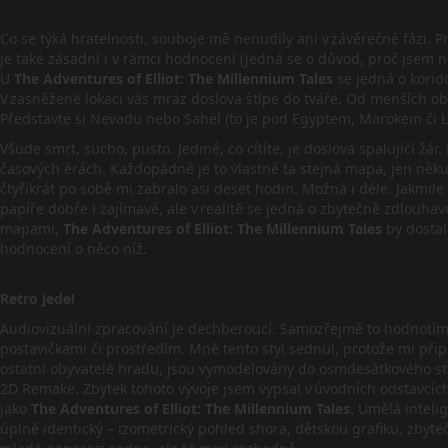
Co se týká hratelnosti, souboje mě nenudily ani v závěrečné fázi. Pr
je také zásadní i v rámci hodnocení (jedná se o důvod, proč jsem
U
The Adventures of Elliot: The Millennium Tales
se jedná o korido
V zasněžené lokaci vás mráz doslova štípe do tváře. Od menších ob
Představte si Nevadu nebo Sahel (to je pod Egyptem, Marokem či Li
Všude smrt, sucho, pusto. Jediné, co cítíte, je doslova spalující 
časových érách. Každopádně je to vlastně ta stejná mapa, jen něku
čtyřikrát po sobě mi zabralo asi deset hodin. Možná i déle. Jakmi
papíře dobře i zajímavě, ale v realitě se jedná o zbytečně zdlouhav
mapami,
The Adventures of Elliot: The Millennium Tales
by dostal
hodnocení o něco níž.
Retro jede!
Audiovizuální zpracování je dechberoucí. Samozřejmě to hodnotím 
postavičkami či prostředím. Mně tento styl sednul, protože mi přip
ostatní obyvatelé hradu, jsou vymodelovány do osmdesátkového styl
2D Remake. Zbytek tohoto vývoje jsem vypsal v úvodních odstavcíc
jako
The Adventures of Elliot: The Millennium Tales.
Umělá intelig
úplně identický – izometrický pohled shora, dětskou grafiku, zbyteč