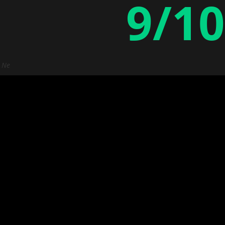
9/10
: Ne