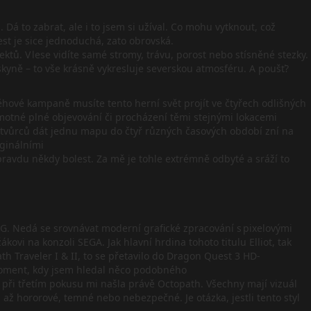
 Dá to zabrat, ale i to jsem si užíval. Co mohu vytknout, což
st je sice jednoduchá, zato obrovská.
ektů. V lese vidíte samé stromy, trávu, porost nebo stísněné stezky.
skyně – to vše krásně vykresluje severskou atmosféru. A poušť?
běhové kampaně musíte tento herní svět projít ve čtyřech odlišných
amotné plné objevování či procházení těmi stejnými lokacemi
ad tvůrců dát jednu mapu do čtyř různých časových období zní na
iginálními
opravdu někdy bolest. Za mě je tohle extrémně odbyté a sráží to
G. Nedá se srovnávat moderní grafické zpracování s pixelovými
vi na konzoli SEGA. Jak hlavní hrdina tohoto titulu Elliot, tak
 Traveler I & II, to se přetavilo do Dragon Quest 3 HD-
 moment, kdy jsem hledal něco podobného
ž při třetím pokusu mi našla právě Octopath. Všechny mají vizuál
 až hororové, temné nebo nebezpečné. Je otázka, jestli tento styl