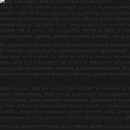
Natolik mi chyběl další díl série Dragon Quest, až mi Jirka po neu
vlastně o další díl Dragon Quest. Jenže já potřebuju naplnit textem 
izometrický pohled shora. Poté roztomilou dětskou grafiku, kde pos
devadesátých let dvacátého století. Tehdy by počítač ani konzole n
ostatně i mě, se jedná o něco magického. Pobíhat po světě s pixelov
porazili hlavního záporáka, pomohli zakletému království, kde se p
Nic originálního, ale tehdy to bohatě stačilo. Upřímně je to dosta
PS Store leží zapadlé, aniž by si jich kdokoliv všiml. Upřímně nají
Byla super, ale chyběla jí ona jiskra, jež hráče už v prvních seku
tomu udělil 8/10 a šel životem dál. Po roce mi šéfredaktor zaslal ba
roku později dorazil remake sedmičky, já byl blahem bez sebe. Po 
Vypadal přesně jako série Dragon Quest, navíc vypadal velmi naděj
Znáte ten pocit, když jste v prvních pár minutách ve hře a víte, že 
světě, zabíjíte příšery, zlepšujete se, abyste mohli porazit finální
tvůrců Dragon Quest absolutně nekopírovalo, byla brutálně vysoká
potřeba sesbírat lahvičky na léčivé lektvary, vylepšit si postavu, n
hlubšího, detailnějšího objevování celkem rozlehlého světa. Jak by
koncipována jako RPG s detailním slíděním každého koutu na map
Pokud vás zrovna tohle nebaví, asi to nebude zážitek úplně pro vás. 