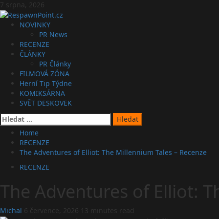
Skip
7 srpna, 2026
to
content
Primary
NOVINKY
Menu
PR News
RECENZE
ČLÁNKY
PR Články
FILMOVÁ ZÓNA
Herní Tip Týdne
KOMIKSÁRNA
SVĚT DESKOVEK
Vyhledávání
Home
RECENZE
The Adventures of Elliot: The Millennium Tales – Recenze
RECENZE
The Adventures of Elliot: 
Michal
6 července, 2026
13 minutes read