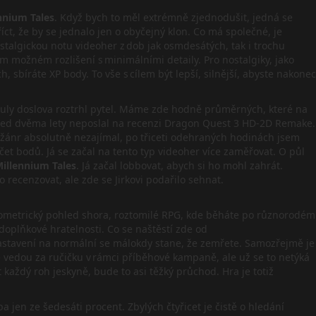
ennium Tales
. Když bych to měl extrémně zjednodušit, jedná se
říct, že by se jednalo jen o obyčejný klon. Co má společné, je
stalgickou notu videoher z dob jak osmdesátých, tak i trochu
m možném rozlišení s minimálními detaily. Pro nostalgiky, jako
 sbíráte XP body. To vše s cílem být lepší, silnější, abyste nakonec
 tituly doslova roztrhl pytel. Máme zde hodně průměrných, které na
ka před dvěma lety neposlal na recenzi Dragon Quest 3 HD-2D Remake.
to žánr absolutně nezajímal, po třiceti odehraných hodinách jsem
počet bodů. Já se začal na tento typ videoher více zaměřovat. O půl
Millennium Tales
. Já začal lobbovat, abych si ho mohl zahrát.
 recenzovat, ale zde se Jirkovi podařilo sehnat.
ta. Izometrický pohled shora, roztomilé RPG, kde běháte po různorodém
 doplňkové hratelnosti. Co se naštěstí zde od
astavení na normální se málokdy stane, že zemřete. Samozřejmě je
sice vedou za ručičku v rámci příběhové kampaně, ale už se to netýká
 každý roh jeskyně, bude to asi těžký průchod. Hra je totiž
a jen ze šedesáti procent. Zbylých čtyřicet je čistě o hledání