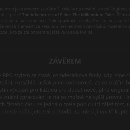
dno brdo jako Modern Warfare či cokoliv na novém Unreal Engineu. 
abízí právě
The Adventures of Elliot: The Millennium Tales
. Žánrov
zrak, že to naše domácí i školní počítače rozjely. Tím, že mi vizuá
šedesáti snímcích za sekundu bez jediného zakolísání. Poslední dod
je to ze sta procent a ještě ve vysoké kvalitě.
ZÁVĚREM
e RPG stylem ze staré, osmdesátkové školy, kdy jsme c
ilní, rozsáhlá, avšak plně koridorová. Za co srážím b
li vývojáři pro každou éru dodat nové, plně originální
izuální zpracování je na co možné nejvyšší úrovni. Hr
h čistého času se jedná o zcela pohlcující záležitost, u 
 prostě obětujete své pohodlí. Za mě si ji určitě kupt