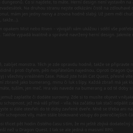
 dungeonů. Co si najdete, to máte. Herní design není vystavěn na a
evadesátek. Na druhou stranu nejste odkázáni čistě na zdlouhavé ob
ypnul, mám jen jedny nervy a zrovna hodně slabý. Už jsem měl chu
, takže…).
m opakem Mist nebo Riven – vývojáři vám ukážou i sdělí vše potřebné
 Takhle vypadá kvalitně a správně navržený herní design. Jakmile ne
tě, zabíjet monstra. Těch je zde opravdu hodně, takže se připravte
 klidně i proti čtyřem, pěti nepřátelům najednou. Oproti Dragon Qu
sy) i všechny v reálném čase. Pokud jste hráli Cat Quest, přesně ví
ní zbraně jako bumerang, minu či luk s šípy. Každá zbraň má jak kla
máte, tuším, jen meč. Hra vás navede na bumerang a od té doby si
, jemuž zaplatíte či dodáte suroviny. Zde si to musíte objevit v ně
ou schopnost, jež má váš přítel – víla. Na začátku tak stačí odpáli
byste si dále otevřeli do té doby zavřené dveře. Mně se třeba ani na
ní schopnost víly, mám stále blokované vstupy do pokročilejších č
 třicet pět hodin čistého času s tím, že mi ještě zbývá dodatečný ob
nší než u Dragon Quest. I tak se ale jedná o masivní RPG.