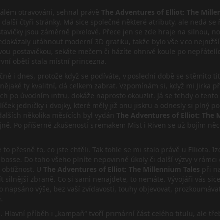
stálém otravování, sehnal právě
The Adventures of Elliot: The Mill
další čtyři stránky. Má sice společné některé atributy, ale nedá se 
tavičky jsou záměrně pixelové. Přece jen se zde hraje na silnou, no
edokázaly utáhnout moderní 3D grafiku, takže bylo vše v co nejnižší
ou postavičkou, sekáte mečem či házíte ohnivé koule po nepřátelích,
rvní obětí stala místní princezna.
tečné i dnes, protože když se podíváte, v poslední době se s těmito
t i nějaké ty kvalitní, dá celkem zabrat. Vzpomínám si, když mi Jir
ndách po úvodním intru, dokáže naprosto okouzlit. Já se tehdy o ten
líček jedničky i dvojky, které měly již onu jiskru a odnesly si plný 
dalších několika měsících byl vydán
The Adventures of Elliot: The 
ně. Po příšerné zkušenosti s remakem Mist i Riven se už bojím něco
je to přesně to, co jste chtěli. Tak tohle se mi stalo právě u Ellio
ho bosse. Do toho všeho plníte nepovinné úkoly či další výzvy v rámci
 obtížnost. U
The Adventures of Elliot: The Millennium Tales
při n
ajít silnější zbraně. Co si sami nenajdete, to nemáte. Vývojáři vás 
lo napsáno výše, bez vaší zvídavosti, touhy objevovat, prozkoumávat
ě.
Hlavní příběh i „kampaň“ tvoří primární část celého titulu, ale třeb