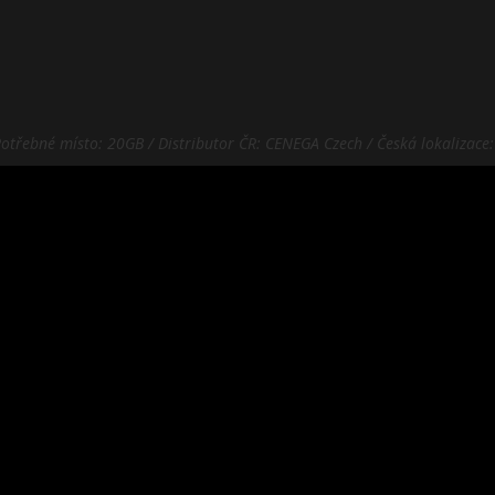
Potřebné místo: 20GB / Distributor ČR: CENEGA Czech / Česká lokalizace