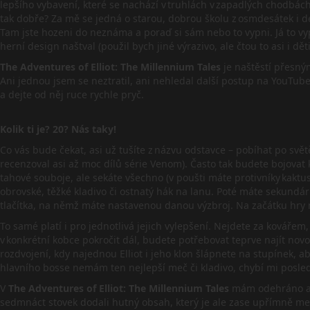
lepšího vybavení, které se nachází v truhlách v zapadlých chodbách
tak dobře? Za mě se jedná o starou, dobrou školu z osmdesátek i d
Tam jste hozeni do neznáma a poraď si sám nebo to vypni. Já to v
herní design naštval (použil bych jiné výrazivo, ale čtou to asi i děti
The Adventures of Elliot: The Millennium Tales
je naštěstí přesný
Ani jednou jsem se neztratil, ani nehledal další postup na YouTube.
a dejte od něj ruce rychle pryč.
Kolik ti je? 20? Nás taky!
Co vás bude čekat, asi už tušíte z názvu odstavce – pobíhat po svě
recenzoval asi až moc dílů série Venom). Často tak budete bojovat
tahové souboje, ale sekáte všechno (v poušti máte protivníky kaktu
obrovské, těžké kladivo či ostnatý hák na lanu. Poté máte sekundár
tlačítka, na němž máte nastavenou danou výzbroj. Na začátku hry 
To samé platí i pro jednotlivá jejich vylepšení. Nejdete za kovářem
v konkrétní kobce pokročit dál, budete potřebovat teprve najít nov
rozdvojení, kdy najednou Elliot i jeho klon šlápnete na stupínek, a
hlavního bosse nemám ten nejlepší meč či kladivo, chybí mi posled
V
The Adventures of Elliot: The Millennium Tales
mám odehráno asi
sedmnáct stovek dodali hutný obsah, který je ale zase upřímně me