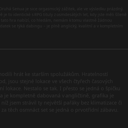
Druhá Senua je sice orgasmický zážitek, ale ve výsledku prázdný.
ě je to identické s RPG tituly z osmdesátých let, kdy jste měli šíleně
lně tato hra nabízí, co hledám, nemám k tomu vlastně žádnou
atek se týká dabingu – je plně anglický, kvalitní a v kompletním
hodili hrát ke starším spolužákům. Hratelností
od, jsou stejné lokace ve všech čtyřech časových
 lokace. Nestalo se tak. I přesto se jedná o špičku
a je kompletně dabovaná v angličtině, grafika je
níž jsem strávil ty největší pařáky bez klimatizace či
e, za těch osmnáct set se jedná o prvotřídní zábavu.