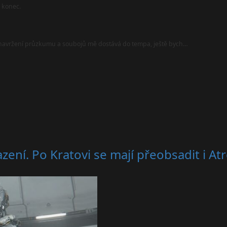
l konec.
i navržení průzkumu a soubojů mě dostává do tempa, ještě bych…
zení. Po Kratovi se mají přeobsadit i At