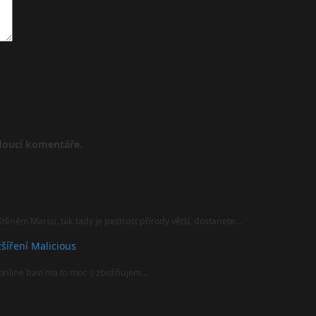
udoucí komentáře.
štěném Marsu, tak tady je pestrost přírody větší, dostanete…
šíření Malicious
online baví ma to moc :) zbožňujem…