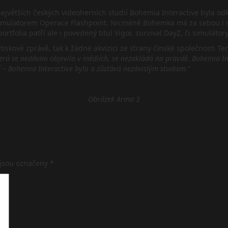
 největších českých videoherních studií Bohemia Interactive byla 
 simulatorem Operace Flashpoint. Nicméně Bohemka má za sebou i s
folia patří ale i povedený titul Vigor, survival DayZ, či simuláto
tiskové zprávě, tak k žádné akvizici ze strany čínské společnosti Te
terá se nedávno objevila v médiích, se nezakládá na pravdě. Bohemia In
í – Bohemia Interactive bylo a zůstává nezávislým studiem.
“
Obrázek Arma 3
 jsou označeny
*