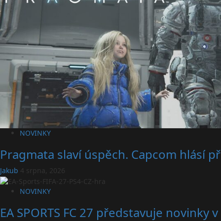
NOVINKY
Pragmata slaví úspěch. Capcom hlásí př
Jakub
4 srpna, 2026
NOVINKY
EA SPORTS FC 27 představuje novinky v 