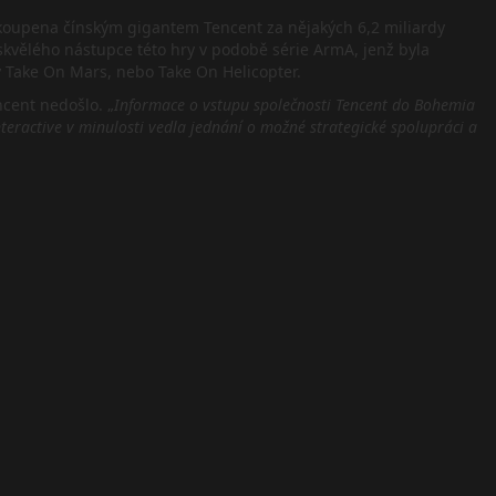
odkoupena čínským gigantem Tencent za nějakých 6,2 miliardy
kvělého nástupce této hry v podobě série ArmA, jenž byla
ry Take On Mars, nebo Take On Helicopter.
ncent nedošlo. „
Informace o vstupu společnosti Tencent do Bohemia
teractive v minulosti vedla jednání o možné strategické spolupráci a