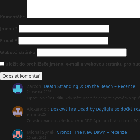
Komentář
*
Jméno
*
E-mail
*
Webová stránka
Uložit do prohlížeče jméno, e-mail a webovou stránku pro b
Zarcon
:
Death Stranding 2: On the Beach – Recenze
24 května, 2026
Oproti prvním u dílu, kdy máte pocit, že chodíte syrovém a opu
Alexander
:
Desková hra Dead by Daylight se dočká roz
9 října, 2025
Zdravím mám tuto deskovu hru DBD Aj tu hru hrám ako na PC 
Michal Synek
:
Cronos: The New Dawn – recenze
29 září, 2025