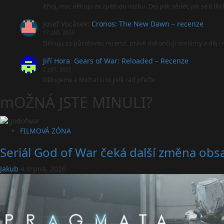
Ahoj, moc děkuju za zpětnou vazbu. Dej pak vědět, jak se ti líbi
Josef Vocásek
:
Cronos: The New Dawn – recenze
17 září, 2025
Děkuju za působivou recenzí, právě dokončuji ocelárny a děj 
Jiří Hora
:
Gears of War: Reloaded – Recenze
2 září, 2025
Děkujeme a Michal si to jistě rád přečte
mOŽNÁ JSTE MINULI?
FILMOVÁ ZÓNA
Seriál God of War čeká další změna obsa
Jakub
4 srpna, 2026