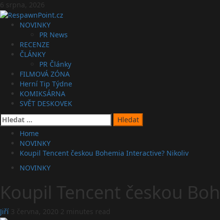
Skip
6 srpna, 2026
to
content
Primary
NOVINKY
Menu
PR News
RECENZE
ČLÁNKY
PR Články
FILMOVÁ ZÓNA
Herní Tip Týdne
KOMIKSÁRNA
SVĚT DESKOVEK
Vyhledávání
Home
NOVINKY
Koupil Tencent českou Bohemia Interactive? Nikoliv
NOVINKY
Koupil Tencent českou Bohe
Jiří
3 června, 2020
2 minutes read