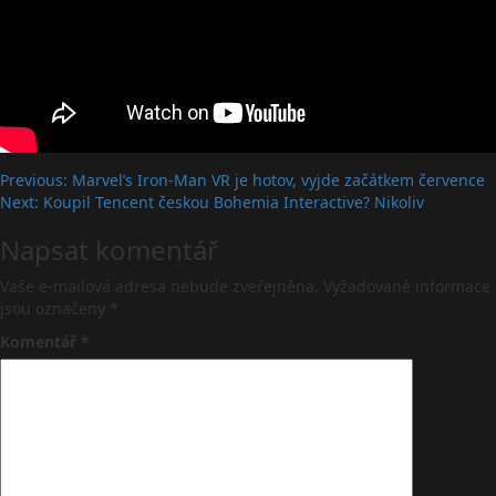
Post
Previous:
Marvel’s Iron-Man VR je hotov, vyjde začátkem července
Next:
Koupil Tencent českou Bohemia Interactive? Nikoliv
navigation
Napsat komentář
Vaše e-mailová adresa nebude zveřejněna.
Vyžadované informace
jsou označeny
*
Komentář
*