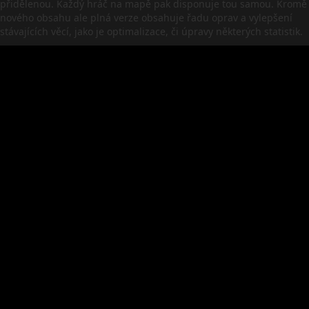
přidělenou. Každý hráč na mapě pak disponuje tou samou. Kromě
nového obsahu ale plná verze obsahuje řadu oprav a vylepšení
stávajících věcí, jako je optimalizace, či úpravy některých statistik.