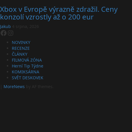
Xbox v Evropě výrazně zdražil. Ceny
konzolí vzrostly až o 200 eur
Jakub
4 srpna, 2026
Facebook
Instagram
NOVINKY
RECENZE
ČLÁNKY
FILMOVÁ ZÓNA
Herní Tip Týdne
KOMIKSÁRNA
SVĚT DESKOVEK
|
MoreNews
by AF themes.