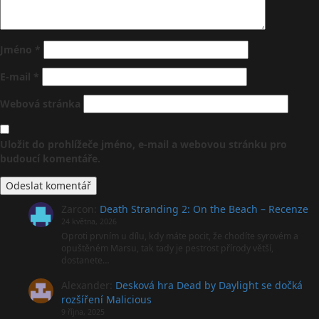
Jméno
*
E-mail
*
Webová stránka
Uložit do prohlížeče jméno, e-mail a webovou stránku pro
budoucí komentáře.
Zarcon
:
Death Stranding 2: On the Beach – Recenze
24 května, 2026
Oproti prvním u dílu, kdy máte pocit, že chodíte syrovém a
opuštěném Marsu, tak tady je pestrost přírody větší,
dostanete…
Alexander
:
Desková hra Dead by Daylight se dočká
rozšíření Malicious
9 října, 2025