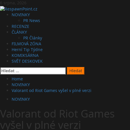
Skip
6 srpna, 2026
to
content
Primary
NOVINKY
Menu
PR News
RECENZE
ČLÁNKY
PR Články
FILMOVÁ ZÓNA
Herní Tip Týdne
KOMIKSÁRNA
SVĚT DESKOVEK
Vyhledávání
Home
NOVINKY
Valorant od Riot Games vyšel v plné verzi
NOVINKY
Valorant od Riot Games
vyšel v plné verzi