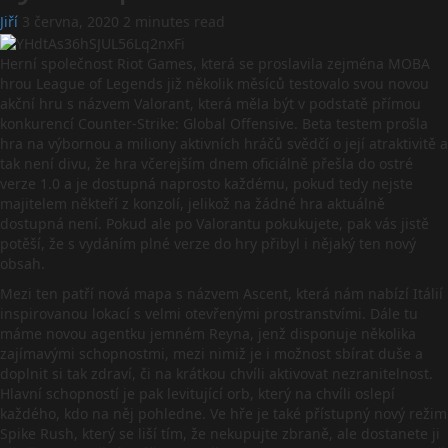
Jiří
3 června, 2020
2 minutes read
Herní společnost Riot Games, která se proslavila zejména MOBA
hrou League of Legends již několik měsíců testovalo svou novou
akční hru s názvem Valorant, která měla být v podstatě přímou
konkurencí Counter-Strike: Global Offensive. Beta testem prošla
hra na výbornou a miliony aktivních hráčů svědčí o její atraktivitě a
tak není divu, že hra včerejším dnem oficiálně přešla do ostré
verze 1.0 a je dostupná naprosto každému, pokud tedy nejste
majitelem někteří z konzolí, jelikož na žádné hra aktuálně
dostupná není. Pokud ale po Valorantu pokukujete, pak vás jistě
potěší, že s vydáním plné verze do hry přibyl i nějaký ten nový
obsah.
Mezi ten patří nová mapa s názvem Ascent, která nám nabízí Itálií
inspirovanou lokací s velmi otevřenými prostranstvími. Dále tu
máme novou agentku jemném Reyna, jenž disponuje několika
zajímavými schopnostmi, mezi nimiž je i možnost sbírat duše a
doplnit si tak zdraví, či na krátkou chvíli aktivovat nezranitelnost.
Hlavní schopností je pak levitující orb, který na chvíli oslepí
každého, kdo na něj pohledne. Ve hře je také přístupný nový režim
Spike Rush, který se liší tím, že nekupujte zbraně, ale dostanete ji