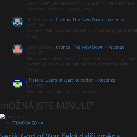
Zdravím mám tuto deskovu hru DBD Aj tu hru hrám ako na PC
online baví ma to moc :) zbožňujem…
Michal Synek
:
Cronos: The New Dawn – recenze
29 září, 2025
Ahoj, moc děkuju za zpětnou vazbu. Dej pak vědět, jak se ti líbil
konec.
Josef Vocásek
:
Cronos: The New Dawn – recenze
17 září, 2025
Děkuju za působivou recenzí, právě dokončuji ocelárny a děj i
navržení průzkumu a soubojů mě dostává do tempa, ještě
bych…
Jiří Hora
:
Gears of War: Reloaded – Recenze
2 září, 2025
Děkujeme a Michal si to jistě rád přečte
mOŽNÁ JSTE MINULI?
FILMOVÁ ZÓNA
Seriál God of War čeká další změna