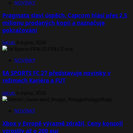
NOVINKY
Pragmata slaví úspěch. Capcom hlásí přes 2,5
milionu prodaných kopií a naznačuje
pokračování
Jakub
4 srpna, 2026
NOVINKY
EA SPORTS FC 27 představuje novinky v
režimech Kariéra a FUT
Jakub
4 srpna, 2026
NOVINKY
Xbox v Evropě výrazně zdražil. Ceny konzolí
vzrostly až o 200 eur