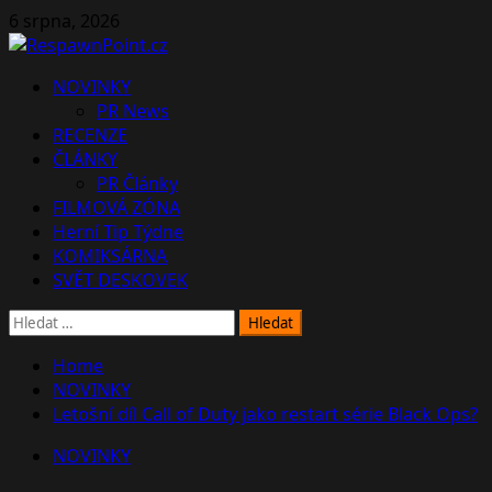
Skip
6 srpna, 2026
to
content
Primary
NOVINKY
Menu
PR News
RECENZE
ČLÁNKY
PR Články
FILMOVÁ ZÓNA
Herní Tip Týdne
KOMIKSÁRNA
SVĚT DESKOVEK
Vyhledávání
Home
NOVINKY
Letošní díl Call of Duty jako restart série Black Ops?
NOVINKY