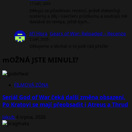
17 září, 2025
Děkuju za působivou recenzí, právě dokončuji
ocelárny a děj i navržení průzkumu a soubojů mě
dostává do tempa, ještě bych…
Jiří Hora
:
Gears of War: Reloaded – Recenze
2 září, 2025
Děkujeme a Michal si to jistě rád přečte
mOŽNÁ JSTE MINULI?
FILMOVÁ ZÓNA
Seriál God of War čeká další změna obsazení.
Po Kratovi se mají přeobsadit i Atreus a Thrud
Jakub
4 srpna, 2026