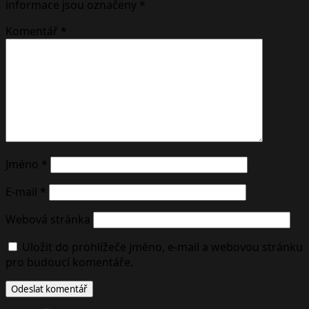
informace jsou označeny
*
Komentář
*
Jméno
*
E-mail
*
Webová stránka
Uložit do prohlížeče jméno, e-mail a webovou stránku
pro budoucí komentáře.