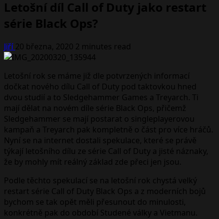
Letošní díl Call of Duty jako restart
série Black Ops?
Jiří
20 března, 2020
2 minutes read
Letošní rok se máme již dle potvrzených informací
dočkat nového dílu Call of Duty pod taktovkou hned
dvou studií a to Sledgehammer Games a Treyarch. Ti
mají dělat na novém díle série Black Ops, přičemž
Sledgehammer se mají postarat o singleplayerovou
kampaň a Treyarch pak kompletně o část pro více hráčů.
Nyní se na internet dostali spekulace, které se právě
týkají letošního dílu ze série Call of Duty a jisté náznaky,
že by mohly mít reálný základ zde přeci jen jsou.
Podle těchto spekulací se na letošní rok chystá velký
restart série Call of Duty Black Ops a z moderních bojů
bychom se tak opět měli přesunout do minulosti,
konkrétně pak do období Studené války a Vietmanu.