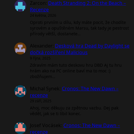
Zarcon
:
Death Stranding 2: On the Beach –
Recenze
24 května, 2026
Oproti prvním u dílu, kdy máte pocit, že chodíte
syrovém a opuštěném Marsu, tak tady je pestrost
přírody větší, dostanete…
Alexander
:
Desková hra Dead by Daylight se
dočká rozšíření Malicious
9 října, 2025
Zdravím mám tuto deskovu hru DBD Aj tu hru
hrám ako na PC online baví ma to moc :)
zbožňujem…
Michal Synek
:
Cronos: The New Dawn –
recenze
29 září, 2025
Ahoj, moc děkuju za zpětnou vazbu. Dej pak
vědět, jak se ti líbil konec.
Josef Vocásek
:
Cronos: The New Dawn –
recenze