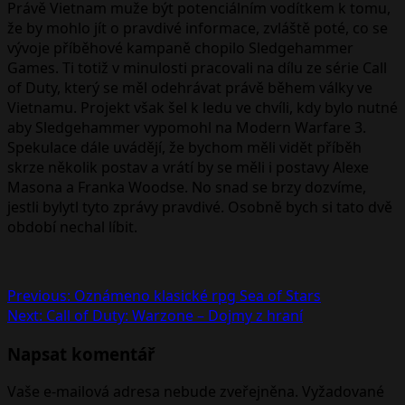
Právě Vietnam muže být potenciálním vodítkem k tomu,
že by mohlo jít o pravdivé informace, zvláště poté, co se
vývoje příběhové kampaně chopilo Sledgehammer
Games. Ti totiž v minulosti pracovali na dílu ze série Call
of Duty, který se měl odehrávat právě během války ve
Vietnamu. Projekt však šel k ledu ve chvíli, kdy bylo nutné
aby Sledgehammer vypomohl na Modern Warfare 3.
Spekulace dále uvádějí, že bychom měli vidět příběh
skrze několik postav a vrátí by se měli i postavy Alexe
Masona a Franka Woodse. No snad se brzy dozvíme,
jestli bylytl tyto zprávy pravdivé. Osobně bych si tato dvě
období nechal líbit.
Post
Previous:
Oznámeno klasické rpg Sea of Stars
Next:
Call of Duty: Warzone – Dojmy z hraní
navigation
Napsat komentář
Vaše e-mailová adresa nebude zveřejněna.
Vyžadované