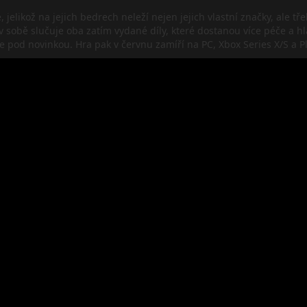
jelikož na jejich bedrech neleží nejen jejich vlastní značky, ale tře
v sobě slučuje oba zatím vydané díly, které dostanou více péče a
pod novinkou. Hra pak v červnu zamíří na PC, Xbox Series X/S a Pl