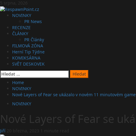
Skip
5 srpna, 2026
to
content
Primary
NOVINKY
Menu
PR News
RECENZE
ČLÁNKY
PR Články
FILMOVÁ ZÓNA
Herní Tip Týdne
KOMIKSÁRNA
SVĚT DESKOVEK
Vyhledávání
Home
NOVINKY
Nové Layers of Fear se ukázalo v novém 11 minutovém game
NOVINKY
Nové Layers of Fear se u
Jiří
20 března, 2023
1 minute read