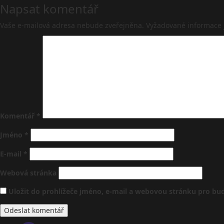
Napsat komentář
Vaše e-mailová adresa nebude zveřejněna.
Vyžadované informace
Komentář
*
Jméno
*
E-mail
*
Webová stránka
Uložit do prohlížeče jméno, e-mail a webovou stránku pro b