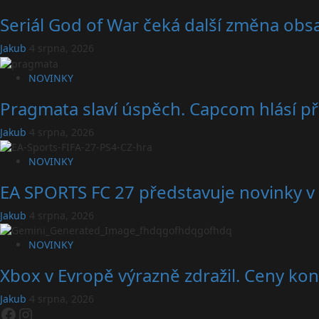
Seriál God of War čeká další změna obsa
Jakub
4 srpna, 2026
NOVINKY
Pragmata slaví úspěch. Capcom hlásí př
Jakub
4 srpna, 2026
NOVINKY
EA SPORTS FC 27 představuje novinky v 
Jakub
4 srpna, 2026
NOVINKY
Xbox v Evropě výrazně zdražil. Ceny konz
Jakub
4 srpna, 2026
Facebook
Instagram