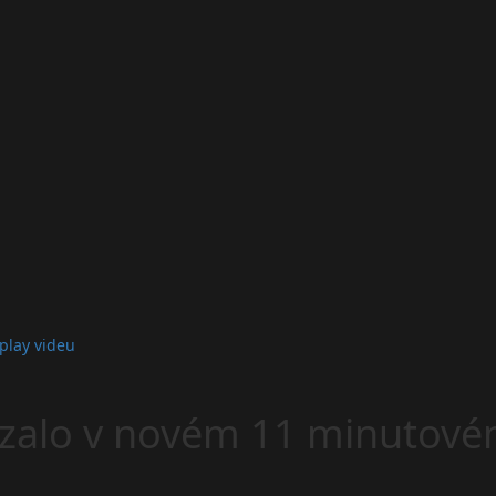
play videu
kázalo v novém 11 minutov