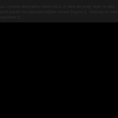
ba i remake ikonického Silent Hill 2. O něm ale jindy. Nyní se totiž
 hlavně poběží na nejmodernějším Unreal Enginu 5. Novinka se nám
aystation 5.