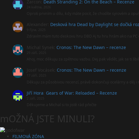
Zarcon
:
Death Stranding 2: On the Beach – Recenze
24 května, 2026
Oproti prvním u dílu, kdy máte pocit, že chodíte syrovém a opu
Alexander
:
Desková hra Dead by Daylight se dočká roz
9 října, 2025
Zdravím mám tuto deskovu hru DBD Aj tu hru hrám ako na PC 
Michal Synek
:
Cronos: The New Dawn – recenze
29 září, 2025
Ahoj, moc děkuju za zpětnou vazbu. Dej pak vědět, jak se ti líbi
Josef Vocásek
:
Cronos: The New Dawn – recenze
17 září, 2025
Děkuju za působivou recenzí, právě dokončuji ocelárny a děj 
Jiří Hora
:
Gears of War: Reloaded – Recenze
2 září, 2025
Děkujeme a Michal si to jistě rád přečte
mOŽNÁ JSTE MINULI?
FILMOVÁ ZÓNA