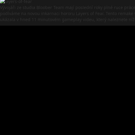
Vývojáři ze studia Bloober Team mají poslední roky plné ruce práce, 
podíváme na novou inkarnaci hororu Layers of Fear. Tento remake 
ukázala v hned 11 minutovém gameplay videu, který naleznete níže 