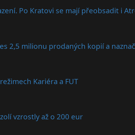
zení. Po Kratovi se mají přeobsadit i At
es 2,5 milionu prodaných kopií a nazna
režimech Kariéra a FUT
olí vzrostly až o 200 eur