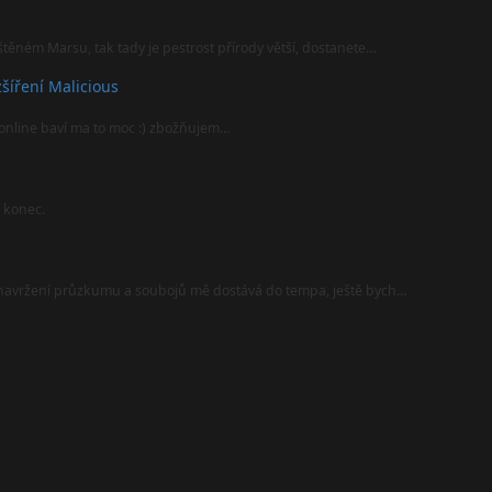
štěném Marsu, tak tady je pestrost přírody větší, dostanete…
šíření Malicious
online baví ma to moc :) zbožňujem…
l konec.
i navržení průzkumu a soubojů mě dostává do tempa, ještě bych…