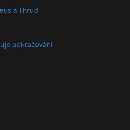
reus a Thrud
čuje pokračování