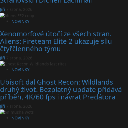
Jiří
7 srpna, 2026
NOVINKY
Xenomorfové útočí ze všech stran.
Aliens: Fireteam Elite 2 ukazuje sílu
čtyřčlenného týmu
Jiří
7 srpna, 2026
NOVINKY
Ubisoft dal Ghost Recon: Wildlands
druhý život. Bezplatný update přidává
příběh, 4K/60 fps i návrat Predátora
Jiří
7 srpna, 2026
NOVINKY