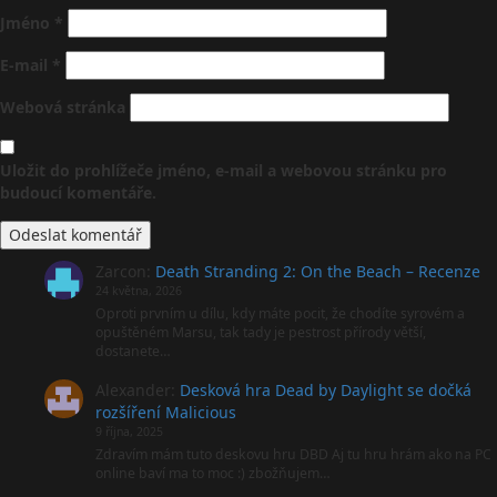
Jméno
*
E-mail
*
Webová stránka
Uložit do prohlížeče jméno, e-mail a webovou stránku pro
budoucí komentáře.
Zarcon
:
Death Stranding 2: On the Beach – Recenze
24 května, 2026
Oproti prvním u dílu, kdy máte pocit, že chodíte syrovém a
opuštěném Marsu, tak tady je pestrost přírody větší,
dostanete…
Alexander
:
Desková hra Dead by Daylight se dočká
rozšíření Malicious
9 října, 2025
Zdravím mám tuto deskovu hru DBD Aj tu hru hrám ako na PC
online baví ma to moc :) zbožňujem…