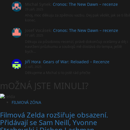
Michal Synek
:
Cronos: The New Dawn – recenze
29 září, 2025
Ahoj, moc děkuju za zpětnou vazbu. Dej pak vědět, jak se ti líbil
konec.
Josef Vocásek
:
Cronos: The New Dawn – recenze
17 září, 2025
Děkuju za působivou recenzí, právě dokončuji ocelárny a děj i
navržení průzkumu a soubojů mě dostává do tempa, ještě
bych…
Jiří Hora
:
Gears of War: Reloaded – Recenze
2 září, 2025
Děkujeme a Michal si to jistě rád přečte
mOŽNÁ JSTE MINULI?
FILMOVÁ ZÓNA
Filmová Zelda rozšiřuje obsazení.
Přidávají se Sam Neill, Yvonne
Strahovski i Dichen Lachman