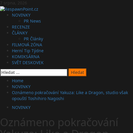
Skip
7 srpna, 2026
to
content
Primary
NOVINKY
Menu
PR News
RECENZE
ČLÁNKY
PR Články
FILMOVÁ ZÓNA
Herní Tip Týdne
KOMIKSÁRNA
SVĚT DESKOVEK
Vyhledávání
Home
NOVINKY
Oznámeno pokračování Yakuza: Like a Dragon, studio však
opouští Toshihiro Nagoshi
NOVINKY
Oznámeno pokračování