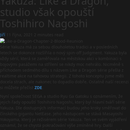
Yakuza: Like a Dragon,
studio však opouští
Toshihiro Nagoshi
Jiří
11 října, 2021
2 minutes read
Série Yakuza má za sebou dlouholetou tradici a v posledních
letech se dokonce rozšířila o nový spin-off Judgment. Yakuza byla
vždy sérií, která se zaměřovala na městskou akci v kombinaci s
bojovými pasážemi na střílení se nikdy moc nehrálo. Nicméně s
příchodem sedmého dílu s názvem Like a Dragon série přešla z
realtime akce na tahovou strategii. Z tohoto konceptu jsme měli
docela strach, ale nakonec to dopadlo dobře. Ostatně naší recenzi
si můžete přečíst
ZDE
.
Nyní společnost SEGA a studio Ryu Ga Gatoku s oznámením, že
jejich řady opouští Toshihiro Nagoshi, který byl hlavní tváří série
Yakuza. Dle dostupných informací budou jeho kroky směřovat do
čínského gigantu NetEase. Jeho nástupcem se stává Masayoshi
Yokoyama, který je režisérem série Yakuza. Ten ve svém vyjádření
oznámil, že se chystá pokračování výše zmíněné hry. Další