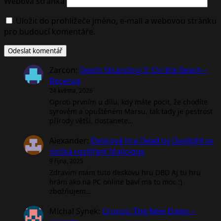
Webová stránka
Uložit do prohlížeče jméno, e-mail a webovou stránku
pro budoucí komentáře.
Zarcon
:
Death Stranding 2: On the Beach –
Recenze
24 května, 2026
Oproti prvním u dílu, kdy máte pocit, že chodíte
syrovém a opuštěném Marsu, tak tady je pestrost
přírody větší, dostanete…
Alexander
:
Desková hra Dead by Daylight se
dočká rozšíření Malicious
9 října, 2025
Zdravím mám tuto deskovu hru DBD Aj tu hru
hrám ako na PC online baví ma to moc :)
zbožňujem…
Michal Synek
:
Cronos: The New Dawn –