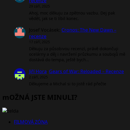
recenze
29 září, 2025
Ahoj, moc děkuju za zpětnou vazbu. Dej pak
vědět, jak se ti líbil konec.
Josef Vocásek
:
Cronos: The New Dawn –
recenze
17 září, 2025
Děkuju za působivou recenzí, právě dokončuji
ocelárny a děj i navržení průzkumu a soubojů mě
dostává do tempa, ještě bych…
Jiří Hora
:
Gears of War: Reloaded – Recenze
2 září, 2025
Děkujeme a Michal si to jistě rád přečte
mOŽNÁ JSTE MINULI?
FILMOVÁ ZÓNA