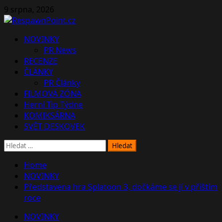
Skip
9 srpna, 2026
to
content
Primary
NOVINKY
Menu
PR News
RECENZE
ČLÁNKY
PR Články
FILMOVÁ ZÓNA
Herní Tip Týdne
KOMIKSÁRNA
SVĚT DESKOVEK
Vyhledávání
Home
NOVINKY
Představena hra Splatoon 3, dočkáme se jí v příštím
roce
NOVINKY