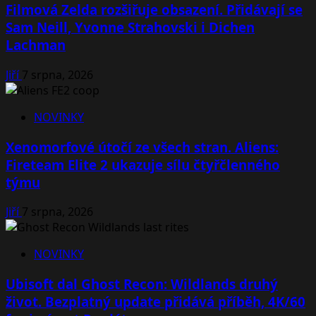
Filmová Zelda rozšiřuje obsazení. Přidávají se
Sam Neill, Yvonne Strahovski i Dichen
Lachman
Jiří
7 srpna, 2026
NOVINKY
Xenomorfové útočí ze všech stran. Aliens:
Fireteam Elite 2 ukazuje sílu čtyřčlenného
týmu
Jiří
7 srpna, 2026
NOVINKY
Ubisoft dal Ghost Recon: Wildlands druhý
život. Bezplatný update přidává příběh, 4K/60