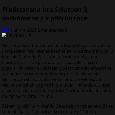
Představena hra Splatoon 3,
dočkáme se jí v příštím roce
Jiří
18 února, 2021
2 minutes read
Nintendo není tou společností, která by sázela na akční
kompetitivní hry. Nicméně téměř ke konci životního cyklu
konzole Nintendo WiiU, a že ten cyklus nebyl moc
dlouhý, vyšla hra Splatoon. Ta si i na vzdory nízké
popularitě konzole dokázala vypěstovat solidní hráčskou
základnu. Ta nám narostla záhy po vydání konzole
Nintendo Switch a to druhým dílem. Ten vylepšoval
všechny mechaniky první hry, a dodal i nápaditou single
playerovou kampaň, která zdárně sekundovala hlavnímu
multiplayerovému režimu.
Během nynějšího Nintendo Directu bylo oznámeno, že se
série dočká dalšího přírůstku a to už v příštím roce.