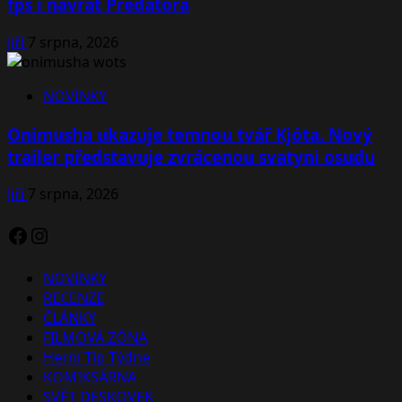
fps i návrat Predátora
Jiří
7 srpna, 2026
NOVINKY
Onimusha ukazuje temnou tvář Kjóta. Nový
trailer představuje zvrácenou svatyni osudu
Jiří
7 srpna, 2026
Facebook
Instagram
NOVINKY
RECENZE
ČLÁNKY
FILMOVÁ ZÓNA
Herní Tip Týdne
KOMIKSÁRNA
SVĚT DESKOVEK