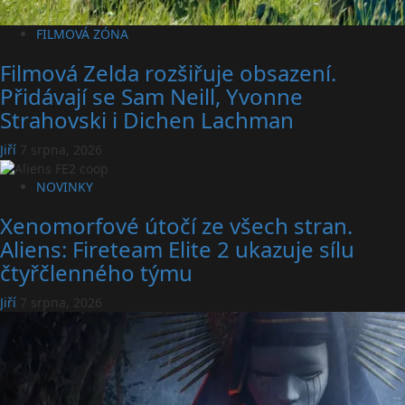
FILMOVÁ ZÓNA
Filmová Zelda rozšiřuje obsazení.
Přidávají se Sam Neill, Yvonne
Strahovski i Dichen Lachman
Jiří
7 srpna, 2026
NOVINKY
Xenomorfové útočí ze všech stran.
Aliens: Fireteam Elite 2 ukazuje sílu
čtyřčlenného týmu
Jiří
7 srpna, 2026