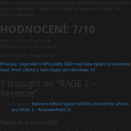
sebou a chcete zkusit něco jiného, avšak v podobném duchu a s lepšími
super-schopnostmi, s kterými se budete opravdu dobře bavit, tak
s Rage 2 neváhejte.
HODNOCENÍ: 7/10
Autor: Ladislav Procházka
Testovaná verze: Xbox One X
Distributor ČR: Cenega Czech
Post
Previous:
Legendární RPG podle D&D mají data vydání pro konzole
Next:
První záběry z Halo Reach pro Windows 10
navigation
1 thought on “
RAGE 2 –
Recenze
”
Pingback:
Koncem měsíce vyjde rozšíření Rise of the Ghosts
pro RAGE 2 – RespawnPoint.cz
Napsat komentář