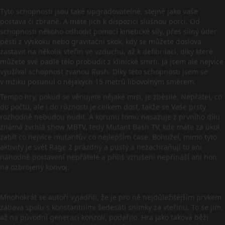
Tyto schopnosti jsou také upgradovatelné, stejně jako vaše
postava či zbraně. A máte jich k dispozici slušnou porci. Od
schopnosti někoho odhodit pomocí kinetické síly, přes silný úder
pěstí z výskoku nebo gravitační skok, kdy se můžete doslova
zastavit na několik vteřin ve vzduchu, až k defibrilaci, díky které
můžete své padlé tělo probudit z klinické smrti. Já jsem ale nejvíce
využíval schopnost zvanou Rush. Díky této schopnosti jsem se
v mžiku posunul o nějakých 15 metrů libovolným směrem.
Tempo hry, pokud se věnujete nějaké misi, je zběsilé. Nepřátel, co
do počtu, ale i do různosti je celkem dost, takže se Vaše prsty
rozhodně nebudou nudit. A korunu tomu nasazuje z prvního dílu
známá zvrhlá show MBTV, tedy Mutant Bash TV, kde máte za úkol
zabít co nejvíce mutantův co nejlepším čase. Bohužel, mimo tyto
aktivity je svět Rage 2 prázdný a pustý a nezachraňují to ani
náhodně postavení nepřátelé a příliš vzrušení nepřináší ani hon
na ozbrojený konvoj.
Mnohokrát se autoři vyjádřili, že je pro ně nejdůležitějším prvkem
zábava spolu s konstantními šedesáti snímky za vteřinu. To se jim,
až na původní generaci konzolí, podařilo. Hra jako taková běží