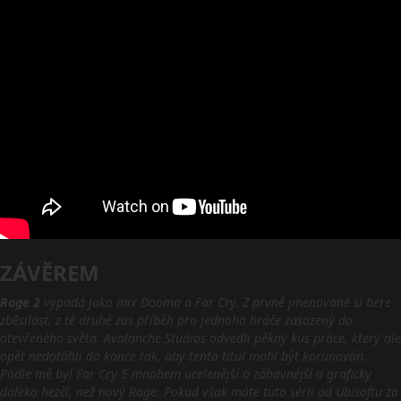
ZÁVĚREM
Rage 2
vypadá jako mix Dooma a Far Cry. Z prvně jmenované si bere
zběsilost, z té druhé zas příběh pro jednoho hráče zasazený do
otevřeného světa. Avalanche Studios odvedli pěkný kus práce, který ale
opět nedotáhli do konce tak, aby tento titul mohl být korunován.
Podle mě byl Far Cry 5 mnohem ucelenější a zábavnější a graficky
daleko hezčí, než nový Rage. Pokud však máte tuto sérii od Ubisoftu za