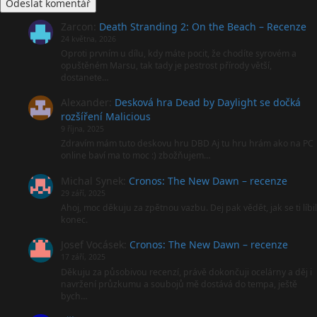
Zarcon
:
Death Stranding 2: On the Beach – Recenze
24 května, 2026
Oproti prvním u dílu, kdy máte pocit, že chodíte syrovém a
opuštěném Marsu, tak tady je pestrost přírody větší,
dostanete…
Alexander
:
Desková hra Dead by Daylight se dočká
rozšíření Malicious
9 října, 2025
Zdravím mám tuto deskovu hru DBD Aj tu hru hrám ako na PC
online baví ma to moc :) zbožňujem…
Michal Synek
:
Cronos: The New Dawn – recenze
29 září, 2025
Ahoj, moc děkuju za zpětnou vazbu. Dej pak vědět, jak se ti líbil
konec.
Josef Vocásek
:
Cronos: The New Dawn – recenze
17 září, 2025
Děkuju za působivou recenzí, právě dokončuji ocelárny a děj i
navržení průzkumu a soubojů mě dostává do tempa, ještě
bych…