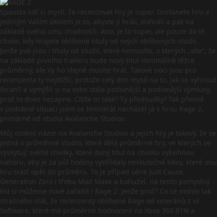
Spousta lidí si myslí, že recenzovat hry je super. Dostanete hru a
jediným Vaším úkolem je to, abyste ji hráli, dohráli a pak na
základě svého umu zhodnotili. Ano, je to super, ale pouze do té
chvíle, kdy hrajete oblíbené tituly od svých oblíbených studií.
Jenže pak jsou i tituly od studií, které nemusíte, o kterých „víte“, že
na základě prvního traileru bude nový titul minimálně těžce
průměrný, ale Vy ho stejně musíte hrát. Takové noci jsou pro
recenzenta ty nejtěžší, protože celý den myslí na to, jak se vyhnout
!hraní! a vymýšlí si na sebe stále podivnější a podivnější výmluvy,
proč to dnes nezapne. Cítíte to také? Ty předsudky? Tak přesně
v podobné situaci jsem se tentokrát nacházel já s hrou Rage 2,
primárně od studia Avalanche Studios.
Můj osobní názor na Avalanche Studios a jejich hry je takový, že se
jedná o průměrné studio, které dělá průměrné hry, ve kterých se
vyskytují světlé chvilky, které daný titul na chvilku vyšvihnou
nahoru, aby je za půl hodiny vystřídaly neskutečné kiksy, které onu
hru srazí opět do průměru. To je případ série Just Cause,
Generation Zero i třeba Mad Maxe a bohužel, na tento pomyslný
list si můžeme nově zařadit i Rage 2. Jenže proč? Co se mohlo tak
strašného stát, že recenzenty oblíbené Rage od veteránů z id
Software, které má průměrné hodnocení na Xbox 360 81% a