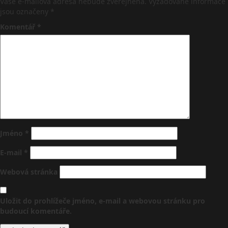
Vaše e-mailová adresa nebude zveřejněna.
Vyžadované informace
jsou označeny
*
Komentář
*
Jméno
*
E-mail
*
Webová stránka
Uložit do prohlížeče jméno, e-mail a webovou stránku pro
budoucí komentáře.