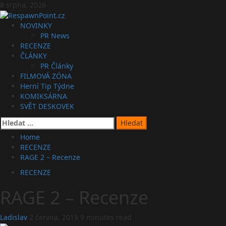
Skip
8 srpna, 2026
to
content
Primary
NOVINKY
Menu
PR News
RECENZE
ČLÁNKY
PR Články
FILMOVÁ ZÓNA
Herní Tip Týdne
KOMIKSÁRNA
SVĚT DESKOVEK
Vyhledávání
Home
RECENZE
RAGE 2 – Recenze
RECENZE
RAGE 2 – Recenze
Ladislav
2 června, 2019
9 minutes read