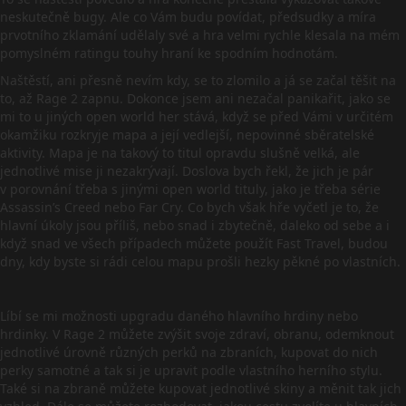
neskutečně bugy. Ale co Vám budu povídat, předsudky a míra
prvotního zklamání udělaly své a hra velmi rychle klesala na mém
pomyslném ratingu touhy hraní ke spodním hodnotám.
Naštěstí, ani přesně nevím kdy, se to zlomilo a já se začal těšit na
to, až Rage 2 zapnu. Dokonce jsem ani nezačal panikařit, jako se
mi to u jiných open world her stává, když se před Vámi v určitém
okamžiku rozkryje mapa a její vedlejší, nepovinné sběratelské
aktivity. Mapa je na takový to titul opravdu slušně velká, ale
jednotlivé mise ji nezakrývají. Doslova bych řekl, že jich je pár
v porovnání třeba s jinými open world tituly, jako je třeba série
Assassin’s Creed nebo Far Cry. Co bych však hře vyčetl je to, že
hlavní úkoly jsou příliš, nebo snad i zbytečně, daleko od sebe a i
když snad ve všech případech můžete použít Fast Travel, budou
dny, kdy byste si rádi celou mapu prošli hezky pěkné po vlastních.
Líbí se mi možnosti upgradu daného hlavního hrdiny nebo
hrdinky. V Rage 2 můžete zvýšit svoje zdraví, obranu, odemknout
jednotlivé úrovně různých perků na zbraních, kupovat do nich
perky samotné a tak si je upravit podle vlastního herního stylu.
Také si na zbraně můžete kupovat jednotlivé skiny a měnit tak jich