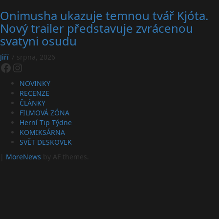
Onimusha ukazuje temnou tvář Kjóta.
Nový trailer představuje zvrácenou
svatyni osudu
Jiří
7 srpna, 2026
Facebook
Instagram
NOVINKY
RECENZE
ČLÁNKY
FILMOVÁ ZÓNA
Herní Tip Týdne
KOMIKSÁRNA
SVĚT DESKOVEK
|
MoreNews
by AF themes.