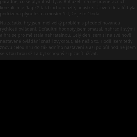
parádně, co se plynulosti týče. Bohužel i na mezigeneračních
konzolích je Rage 2 tak trochu mázlé, neostré. Úroveň detailů byla
podřízena plynulosti a musím říct, že je to škoda.
Na začátku hry jsem měl velký problém s předdefinovanou
rychlostí ovládání. Defaultní hodnoty jsem smazal, nahradil svými
a hra se pro mě stala nehratelnou. Celý den jsem si na své nově
nastavené ovládání snažil zvyknout, ale nešlo to. Hodil jsem tedy
znovu celou hru do základního nastavení a asi po půl hodině jsem
se s tou hrou sžil a byl schopný si jí začít užívat.