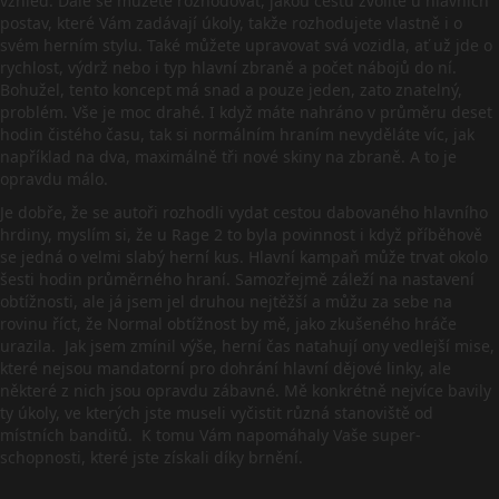
vzhled. Dále se můžete rozhodovat, jakou cestu zvolíte u hlavních
postav, které Vám zadávají úkoly, takže rozhodujete vlastně i o
svém herním stylu. Také můžete upravovat svá vozidla, ať už jde o
rychlost, výdrž nebo i typ hlavní zbraně a počet nábojů do ní.
Bohužel, tento koncept má snad a pouze jeden, zato znatelný,
problém. Vše je moc drahé. I když máte nahráno v průměru deset
hodin čistého času, tak si normálním hraním nevyděláte víc, jak
například na dva, maximálně tři nové skiny na zbraně. A to je
opravdu málo.
Je dobře, že se autoři rozhodli vydat cestou dabovaného hlavního
hrdiny, myslím si, že u Rage 2 to byla povinnost i když příběhově
se jedná o velmi slabý herní kus. Hlavní kampaň může trvat okolo
šesti hodin průměrného hraní. Samozřejmě záleží na nastavení
obtížnosti, ale já jsem jel druhou nejtěžší a můžu za sebe na
rovinu říct, že Normal obtížnost by mě, jako zkušeného hráče
urazila. Jak jsem zmínil výše, herní čas natahují ony vedlejší mise,
které nejsou mandatorní pro dohrání hlavní dějové linky, ale
některé z nich jsou opravdu zábavné. Mě konkrétně nejvíce bavily
ty úkoly, ve kterých jste museli vyčistit různá stanoviště od
místních banditů. K tomu Vám napomáhaly Vaše super-
schopnosti, které jste získali díky brnění.