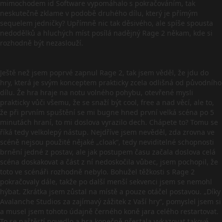
mimochodem id Software vypomáhalo s pokračováním, tak
neskutečně zklame v podobě druhého dílu, který je přímým
sequelem jedničky? Upřímně nic tak děsivého, ale spíše spousta
nedodělků a hluchých míst posílá nadějný Rage 2 někam, kde si
rozhodně být nezaslouží.
Ještě než jsem poprvé zapnul Rage 2, tak jsem věděl, že jdu do
hry, která je svým konceptem prakticky zcela odlišná od původního
dílu. Že hra hraje na notu volného pohybu, otevřené mysli
prakticky vůči všemu, že se snaží být cool, free a nad věcí, ale to,
že při prvním spuštění se mi bugne hned první velká scéna po 5
minutách hraní, to mi doslova vyrazilo dech. Chápete to? Tomu se
říká tedy velkolepý nástup. Nejdříve jsem nevěděl, zda zrovna ve
scéně nejsou použité nějaké „cloak“, tedy neviditelné schopnosti
brnění jedné z postav, ale jak postupem času začala doslova celá
scéna doskakovat a část z ní nedoskočila vůbec, jsem pochopil, že
toto ve scénáři rozhodně nebylo. Bohužel těžkosti s Rage 2
pokračovaly dále, takže po další menší sekvenci jsem se nemohl
hýbat. Zkrátka jsem zůstal na místě a pouze otáčel postavou. „Díky
Avalanche Studios za zajímavý zážitek z Vaší hry“, pomyslel jsem si
a musel jsem tohoto údajně černého koně jara celého restartovat.
To se naštěstí povedlo a hra konečně přestala vykazovat takové