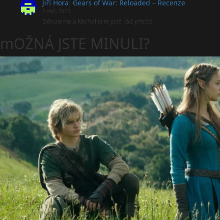
Jiří Hora
:
Gears of War: Reloaded – Recenze
2 září, 2025
Děkujeme a Michal si to jistě rád přečte
mOŽNÁ JSTE MINULI?