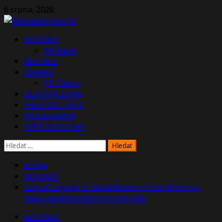
Skip
6 srpna, 2026
to
content
Primary
NOVINKY
Menu
PR News
RECENZE
ČLÁNKY
PR Články
FILMOVÁ ZÓNA
Herní Tip Týdne
KOMIKSÁRNA
SVĚT DESKOVEK
Vyhledávání
Home
NOVINKY
Sequel Legend of Zelda:Breath of the Wild byl v
plánu od dokončení prvního dílu
NOVINKY