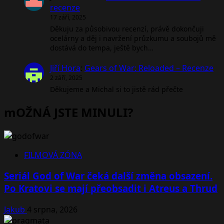
recenze
17 září, 2025
Děkuju za působivou recenzí, právě dokončuji
ocelárny a děj i navržení průzkumu a soubojů mě
dostává do tempa, ještě bych…
Jiří Hora
:
Gears of War: Reloaded – Recenze
2 září, 2025
Děkujeme a Michal si to jistě rád přečte
mOŽNÁ JSTE MINULI?
FILMOVÁ ZÓNA
Seriál God of War čeká další změna obsazení.
Po Kratovi se mají přeobsadit i Atreus a Thrud
Jakub
4 srpna, 2026