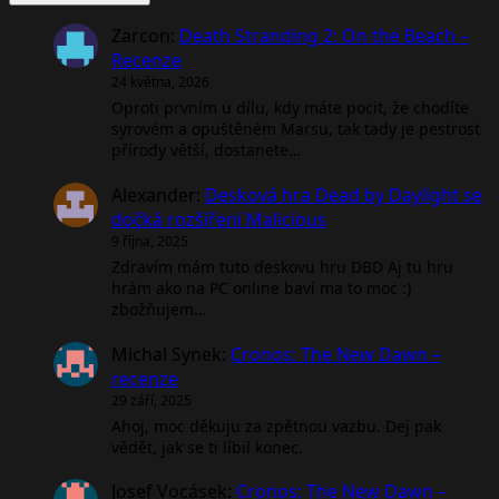
Zarcon
:
Death Stranding 2: On the Beach –
Recenze
24 května, 2026
Oproti prvním u dílu, kdy máte pocit, že chodíte
syrovém a opuštěném Marsu, tak tady je pestrost
přírody větší, dostanete…
Alexander
:
Desková hra Dead by Daylight se
dočká rozšíření Malicious
9 října, 2025
Zdravím mám tuto deskovu hru DBD Aj tu hru
hrám ako na PC online baví ma to moc :)
zbožňujem…
Michal Synek
:
Cronos: The New Dawn –
recenze
29 září, 2025
Ahoj, moc děkuju za zpětnou vazbu. Dej pak
vědět, jak se ti líbil konec.
Josef Vocásek
:
Cronos: The New Dawn –