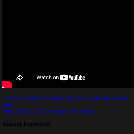
Post
Previous:
Kampaň Marvel’s Avengers si zahrajete pouze
sólo
navigation
Next:
S.T.A.L.K.E.R. 2 v nových informacích
Napsat komentář