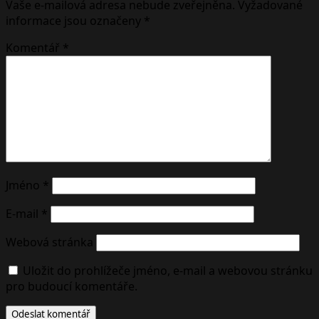
Vaše e-mailová adresa nebude zveřejněna.
Vyžadované
informace jsou označeny
*
Komentář
*
Jméno
*
E-mail
*
Webová stránka
Uložit do prohlížeče jméno, e-mail a webovou stránku
pro budoucí komentáře.