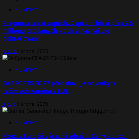
NOVINKY
Pragmata slaví úspěch. Capcom hlásí přes 2,5
milionu prodaných kopií a naznačuje
pokračování
Jakub
4 srpna, 2026
NOVINKY
EA SPORTS FC 27 představuje novinky v
režimech Kariéra a FUT
Jakub
4 srpna, 2026
NOVINKY
Xbox v Evropě výrazně zdražil. Ceny konzolí