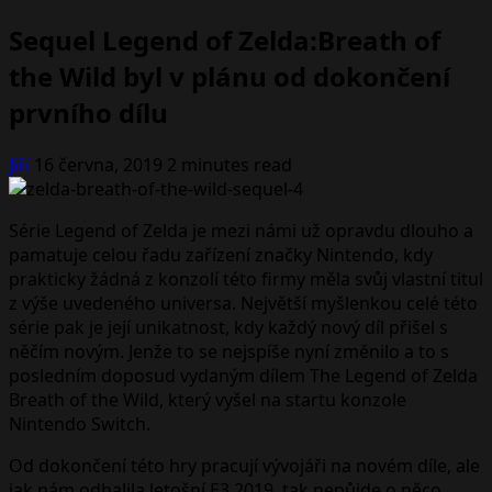
Sequel Legend of Zelda:Breath of
the Wild byl v plánu od dokončení
prvního dílu
Jiří
16 června, 2019
2 minutes read
Série Legend of Zelda je mezi námi už opravdu dlouho a
pamatuje celou řadu zařízení značky Nintendo, kdy
prakticky žádná z konzolí této firmy měla svůj vlastní titul
z výše uvedeného universa. Největší myšlenkou celé této
série pak je její unikatnost, kdy každý nový díl přišel s
něčím novým. Jenže to se nejspíše nyní změnilo a to s
posledním doposud vydaným dílem The Legend of Zelda
Breath of the Wild, který vyšel na startu konzole
Nintendo Switch.
Od dokončení této hry pracují vývojáři na novém díle, ale
jak nám odhalila letošní E3 2019, tak nepůjde o něco