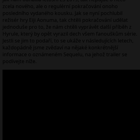
zcela nového, ale o regulérní pokračování onoho
posledního vydaného kousku. Jak se nyní pochlubil
režisér hry Eiji Aonuma, tak chtěli pokračování udělat
jednoduše pro to, že nám chtěli vyprávět další příběh z
Hyrule, který by opět vyrazil dech všem fanouškům série.
Jestli se jim to podaří, to se ukáže v následujících letech,
každopádně jsme zvědaví na nějaké konkrétnější
informace o oznámeném Sequelu, na jehož trailer se
podívejte níže.