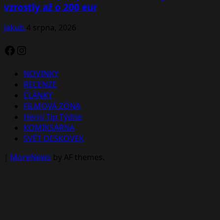
vzrostly až o 200 eur
Jakub
4 srpna, 2026
Facebook
Instagram
NOVINKY
RECENZE
ČLÁNKY
FILMOVÁ ZÓNA
Herní Tip Týdne
KOMIKSÁRNA
SVĚT DESKOVEK
|
MoreNews
by AF themes.