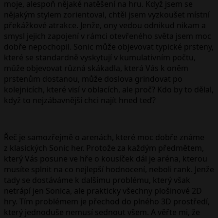
moje, alespoň nějaké natěšení na hru. Když jsem se
nějakým stylem zorientoval, chtěl jsem vyzkoušet místní
překážkové atrakce. Jenže, ony vedou odnikud nikam a
smysl jejich zapojení v rámci otevřeného světa jsem moc
dobře nepochopil. Sonic může objevovat typické prsteny,
které se standardně vyskytují v kumulativním počtu,
může objevovat různá skákadla, která Vás k oněm
prstenům dostanou, může doslova grindovat po
kolejnicích, které visí v oblacích, ale proč? Kdo by to dělal,
když to nejzábavnější chci najít hned teď?
Řeč je samozřejmě o arenách, které moc dobře známe
z klasických Sonic her. Protože za každým předmětem,
který Vás posune ve hře o kousíček dál je aréna, kterou
musíte splnit na co nejlepší hodnocení, neboli rank. Jenže
tady se dostáváme k dalšímu problému, který však
netrápí jen Sonica, ale prakticky všechny plošinové 2D
hry. Tím problémem je přechod do plného 3D prostředí,
který jednoduše nemusí sednout všem. A věřte mi, že