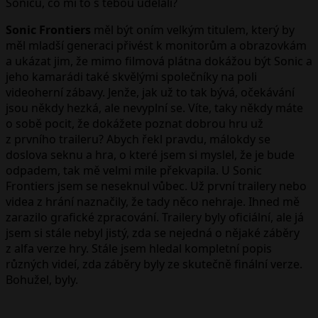
Sonicu, co mi to s tebou udělali?
Sonic Frontiers
měl být oním velkým titulem, který by
měl mladší generaci přivést k monitorům a obrazovkám
a ukázat jim, že mimo filmová plátna dokážou být Sonic a
jeho kamarádi také skvělými společníky na poli
videoherní zábavy. Jenže, jak už to tak bývá, očekávání
jsou někdy hezká, ale nevyplní se. Víte, taky někdy máte
o sobě pocit, že dokážete poznat dobrou hru už
z prvního traileru? Abych řekl pravdu, málokdy se
doslova seknu a hra, o které jsem si myslel, že je bude
odpadem, tak mě velmi mile překvapila. U Sonic
Frontiers jsem se neseknul vůbec. Už první trailery nebo
videa z hrání naznačily, že tady něco nehraje. Ihned mě
zarazilo grafické zpracování. Trailery byly oficiální, ale já
jsem si stále nebyl jistý, zda se nejedná o nějaké záběry
z alfa verze hry. Stále jsem hledal kompletní popis
různých videí, zda záběry byly ze skutečně finální verze.
Bohužel, byly.