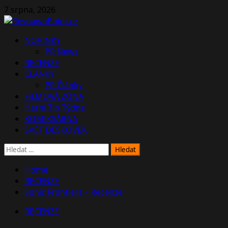
Skip
7 srpna, 2026
to
content
Primary
NOVINKY
Menu
PR News
RECENZE
ČLÁNKY
PR Články
FILMOVÁ ZÓNA
Herní Tip Týdne
KOMIKSÁRNA
SVĚT DESKOVEK
Vyhledávání
Home
RECENZE
Sonic Frontiers – Recenze
RECENZE