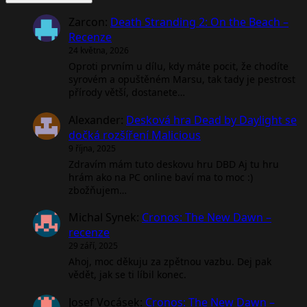
Zarcon
:
Death Stranding 2: On the Beach –
Recenze
24 května, 2026
Oproti prvním u dílu, kdy máte pocit, že chodíte
syrovém a opuštěném Marsu, tak tady je pestrost
přírody větší, dostanete…
Alexander
:
Desková hra Dead by Daylight se
dočká rozšíření Malicious
9 října, 2025
Zdravím mám tuto deskovu hru DBD Aj tu hru
hrám ako na PC online baví ma to moc :)
zbožňujem…
Michal Synek
:
Cronos: The New Dawn –
recenze
29 září, 2025
Ahoj, moc děkuju za zpětnou vazbu. Dej pak
vědět, jak se ti líbil konec.
Josef Vocásek
:
Cronos: The New Dawn –