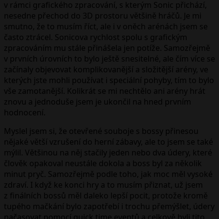
v rámci grafického zpracování, s kterým Sonic přichází,
nesedne přechod do 3D prostoru většině hráčů. Je mi
smutno, že to musím říct, ale i v oněch arénách jsem se
často ztrácel. Sonicova rychlost spolu s grafickým
zpracováním mu stále přinášela jen potíže. Samozřejmě
v prvních úrovních to bylo ještě snesitelné, ale čím více se
začínaly objevovat komplikovanější a složitější arény, ve
kterých jste mohli používat i speciální pohyby, tím to bylo
vše zamotanější. Kolikrát se mi nechtělo ani arény hrát
znovu a jednoduše jsem je ukončil na hned prvním
hodnocení.
Myslel jsem si, že otevřené souboje s bossy přinesou
nějaké větší vzrušení do herní zábavy, ale to jsem se také
mýlil. Většinou na něj stačily jeden nebo dva údery, které
člověk opakoval neustále dokola a boss byl za několik
minut pryč. Samozřejmě podle toho, jak moc měl vysoké
zdraví. I když ke konci hry a to musím přiznat, už jsem
z finálních bossů měl daleko lepší pocit, protože kromě
tupého mačkání bylo zapotřebí i trochu přemýšlet, údery
načasovat pomocí quick time eventů a celkově byli tito