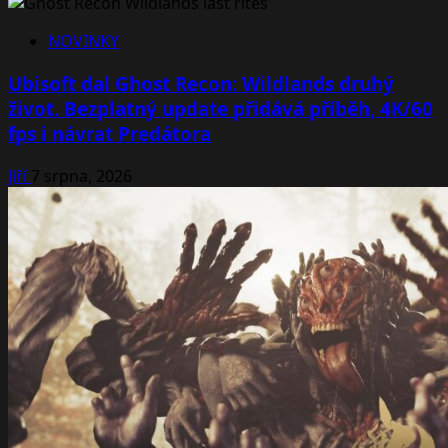
NOVINKY
Ubisoft dal Ghost Recon: Wildlands druhý
život. Bezplatný update přidává příběh, 4K/60
fps i návrat Predátora
Jiří
7 srpna, 2026