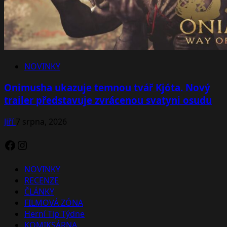
NOVINKY
Onimusha ukazuje temnou tvář Kjóta. Nový
trailer představuje zvrácenou svatyni osudu
Jiří
7 srpna, 2026
Facebook
Instagram
NOVINKY
RECENZE
ČLÁNKY
FILMOVÁ ZÓNA
Herní Tip Týdne
KOMIKSÁRNA