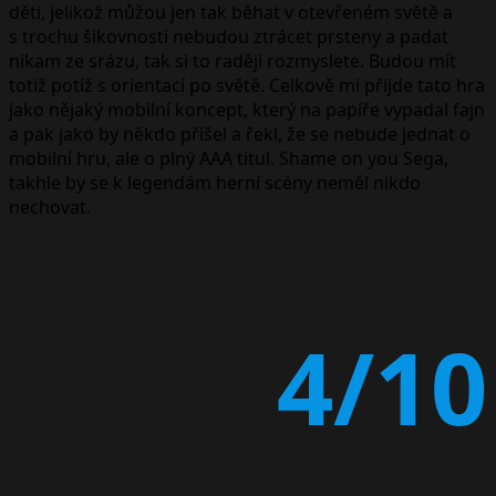
děti, jelikož můžou jen tak běhat v otevřeném světě a
s trochu šikovnosti nebudou ztrácet prsteny a padat
nikam ze srázu, tak si to raději rozmyslete. Budou mít
totiž potíž s orientací po světě. Celkově mi přijde tato hra
jako nějaký mobilní koncept, který na papíře vypadal fajn
a pak jako by někdo přišel a řekl, že se nebude jednat o
mobilní hru, ale o plný AAA titul. Shame on you Sega,
takhle by se k legendám herní scény neměl nikdo
nechovat.
4/10