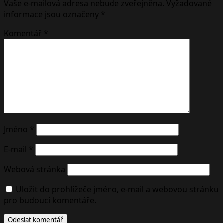
Vaše e-mailová adresa nebude zveřejněna.
Vyžadované
informace jsou označeny
*
Komentář
*
Jméno
*
E-mail
*
Webová stránka
Uložit do prohlížeče jméno, e-mail a webovou stránku
pro budoucí komentáře.