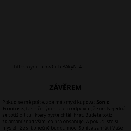
https://youtu.be/CuTcBAkyNL4
ZÁVĚREM
Pokud se mě ptáte, zda má smysl kupovat
Sonic
Frontiers
, tak s čistým srdcem odpovím, že ne. Nejedná
se totiž o titul, který byste chtěli hrát. Budete totiž
zklamaní snad vším, co hra obsahuje. A pokud jste si
mysleli, že si konečně budou moci Sonica zahrát i Vaše