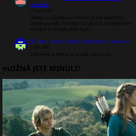
recenze
17 září, 2025
Děkuju za působivou recenzí, právě dokončuji
ocelárny a děj i navržení průzkumu a soubojů mě
dostává do tempa, ještě bych…
Jiří Hora
:
Gears of War: Reloaded – Recenze
2 září, 2025
Děkujeme a Michal si to jistě rád přečte
mOŽNÁ JSTE MINULI?