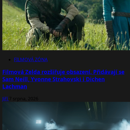
FILMOVÁ ZÓNA
Filmová Zelda rozšiřuje obsazení. Přidávají se
Sam Neill, Yvonne Strahovski i Dichen
Lachman
Jiří
7 srpna, 2026