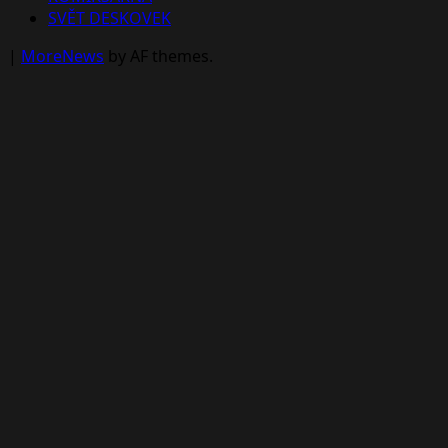
SVĚT DESKOVEK
|
MoreNews
by AF themes.