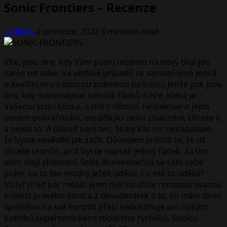
Sonic Frontiers – Recenze
Ladislav
2 prosince, 2022
8 minutes read
Víte, jsou dny, kdy Vám psaní recenze na nový titul jde
samo od sebe. Ve většině případů se samozřejmě jedná
o kvalitní hru s dobrou známkou na konci. Jenže pak jsou
dny, kdy máte napsat několik řádků o hře, která je
Vašemu srdci blízká, o hře z dětství, respektive o jejím
novém pokračování, modifikaci nebo ztvárnění, chcete-li,
a nejde to. A důvod není ten, že by Vás nic nenapadalo,
že byste nevěděli jak začít. Důvodem je totiž to, že už
chcete skončit, aniž byste napsali jediný řádek. Za tím
vším stojí zklamání. Stále donekonečna se sám sebe
ptám, co to ten modrý ježek udělal. Co mě to udělal?
Vždyť před pár měsíci jsem měl na stole remasterovanou
kolekci pravého Sonica z devadesátek a to, co mám dnes
spuštěno na své konzoli přeci nedosahuje ani nízkých
kotníků supersonického modrého rychlíku. Sonicu