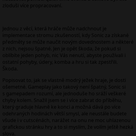
zloduši více propracovaní.
Jednou z věcí, která hráče může nadchnout je
implementace stromu zkušeností, kdy Sonic za získané
předměty se může naučit novým dovednostem a některé
z nich, nejsou špatné. Jen je opět škoda, že pokud si
oblíbíte jeden pohyb, nic Vás nenutí, abyste používali i
ostatní pohyby, údery, komba a hru si tak zpestřili.
Škoda.
Popisovat to, jak se vlastně modrý ježek hraje, je dosti
ošemetné. Gameplay jako takový není špatný, Sonic si
s gamepadem rozumí, ale jednoduše ho sráží veškeré
chyby kolem. Snažil jsem se i více zabrat do příběhu,
který graduje hlavně ke konci a možná dává po více
odehraných hodinách větší smysl, ale neustále budete
všude i v cutscénách, narážet na onu ne moc uhlazenou
grafickou stránku hry a to si myslím, že volím ještě hezká
slova.