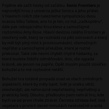
Pojďme ale začít hezky od začátku.
Sonic Frontiers
je
nejnovější hrou z univerza ježka Sonica a jeho přátel.
V hlavních rolích zde nalezneme sympatickou dvou
ocasou lišku Tailese, ano to je ten, co má „zadkoptéru“,
dále pak nebojácného Knucklese a samozřejmě
roztomilou Amy Rose. Hlavní devízou celého Frontiers je
otevřený svět, který se rozkládá na pěti ostrovech a který
by měl být plný míst k prozkoumávání, všemožných
nepřátel a samozřejmě překážek, které je nutné
překonat. Také zde nesmí chybět chytré hádanky, za
které budete štědře odměňováni. Ano, vše vypadá
krásně, ale jenom na papíře. Opět musím použít slovíčko
bohužel a to mě rozhodně netěší.
Bohužel hra totálně propadá snad ve všech zmíněných
aspektech, které by měly bavit. Svět je vcelku větší,
otevřenější, ale nehorázně nepřehledný, nepřívětivý a
prakticky šedý. Dlouho, předlouho jsem nehrál hru, kde
bych se od první chvíle ztrácel. Černota střídala šeď, sivá
vegetace v prvních deseti minutách neskutečně srazila