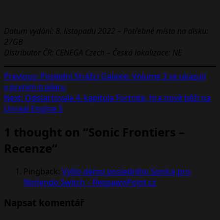
Datum vydání: 8. listopadu 2022 – Potřebné místo na disku:
27GB
Distributor ČR: CENEGA Czech – Česká lokalizace: NE
Post
Previous:
Poslední Strážci Galaxie: Volume 3 se ukazují
v prvním traileru
navigation
Next:
Odstartovala 4. kapitola Fortnite, hra nově běží na
Unreal Engine 5
1 thought on “
Sonic Frontiers –
Recenze
”
Pingback:
Vyšlo demo posledního Sonica pro
Nintendo Switch – RespawnPoint.cz
Napsat komentář