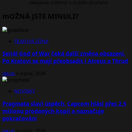
Děkujeme a Michal si to jistě rád přečte
mOŽNÁ JSTE MINULI?
FILMOVÁ ZÓNA
Seriál God of War čeká další změna obsazení.
Po Kratovi se mají přeobsadit i Atreus a Thrud
Jakub
4 srpna, 2026
NOVINKY
Pragmata slaví úspěch. Capcom hlásí přes 2,5
milionu prodaných kopií a naznačuje
pokračování
Jakub
4 srpna, 2026