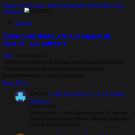
Česká herní studia, která se zapsala do historie – SCS
Software
ČLÁNKY
Česká herní studia, která se zapsala do
historie – SCS Software
Aleš
15 února, 2021
Extrémní podmínky! Extrémní vozidla! Extrémní relax…
Pokud jste si někdy chtěli vyzkoušet virtuální
jízdu kamionem, museli jste narazit...
Read
Read More
more
Zarcon
:
Death Stranding 2: On the Beach –
about
Recenze
Česká
24 května, 2026
herní
Oproti prvním u dílu, kdy máte pocit, že chodíte
studia,
syrovém a opuštěném Marsu, tak tady je pestrost
která
přírody větší, dostanete…
se
zapsala