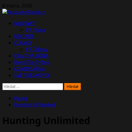
Skip
6 srpna, 2026
to
content
Primary
NOVINKY
Menu
PR News
RECENZE
ČLÁNKY
PR Články
FILMOVÁ ZÓNA
Herní Tip Týdne
KOMIKSÁRNA
SVĚT DESKOVEK
Vyhledávání
Home
Hunting Unlimited
Hunting Unlimited