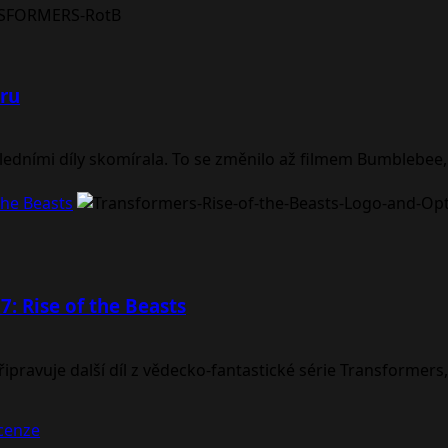
eru
dními díly skomírala. To se změnilo až filmem Bumblebee, k
the Beasts
: Rise of the Beasts
ravuje další díl z vědecko-fantastické série Transformers, 
ecenze