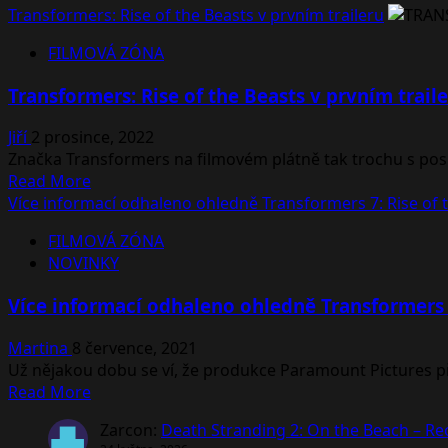
Transformers: Rise of the Beasts v prvním traileru
FILMOVÁ ZÓNA
Transformers: Rise of the Beasts v prvním trail
Jiří
2 prosince, 2022
Značka Transformers na filmovém plátně tak trochu s posle
Read
Read More
more
Více informací odhaleno ohledně Transformers 7: Rise of 
about
FILMOVÁ ZÓNA
Transformers:
NOVINKY
Rise
of
Více informací odhaleno ohledně Transformers 7
the
Beasts
Martina
8 července, 2021
v prvním
Už nějakou dobu se ví, že produkce Paramount Pictures přip
traileru
Read
Read More
more
Zarcon
:
Death Stranding 2: On the Beach – R
about