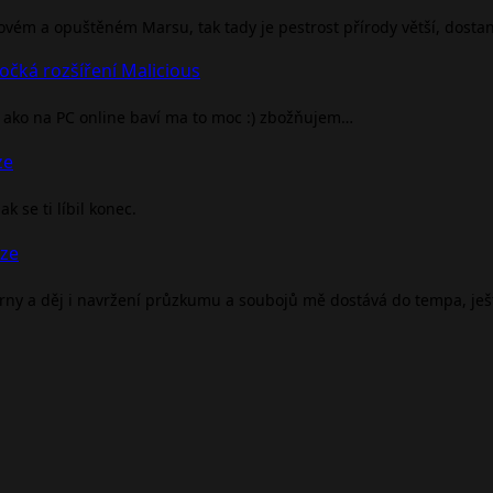
rovém a opuštěném Marsu, tak tady je pestrost přírody větší, dosta
očká rozšíření Malicious
ako na PC online baví ma to moc :) zbožňujem…
ze
 se ti líbil konec.
nze
árny a děj i navržení průzkumu a soubojů mě dostává do tempa, je