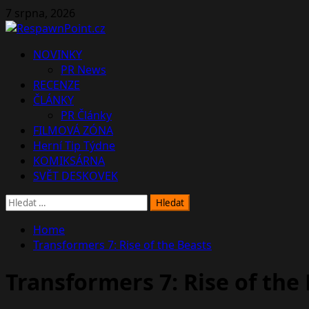
Skip
7 srpna, 2026
to
content
Primary
NOVINKY
Menu
PR News
RECENZE
ČLÁNKY
PR Články
FILMOVÁ ZÓNA
Herní Tip Týdne
KOMIKSÁRNA
SVĚT DESKOVEK
Vyhledávání
Home
Transformers 7: Rise of the Beasts
Transformers 7: Rise of the