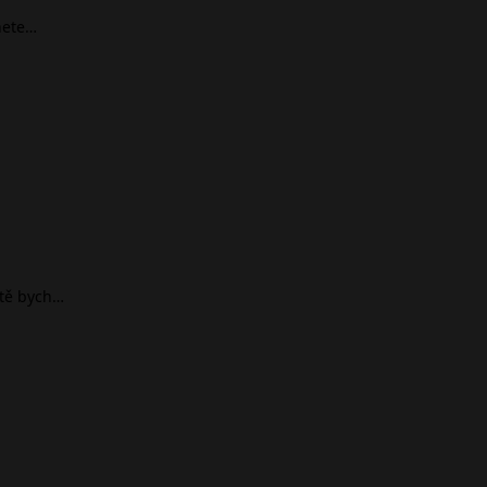
nete…
ště bych…