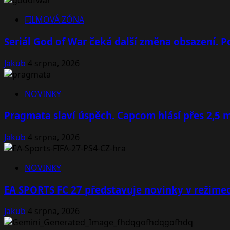
FILMOVÁ ZÓNA
Seriál God of War čeká další změna obsazení. Po
Jakub
4 srpna, 2026
NOVINKY
Pragmata slaví úspěch. Capcom hlásí přes 2,5 
Jakub
4 srpna, 2026
NOVINKY
EA SPORTS FC 27 představuje novinky v režimec
Jakub
4 srpna, 2026