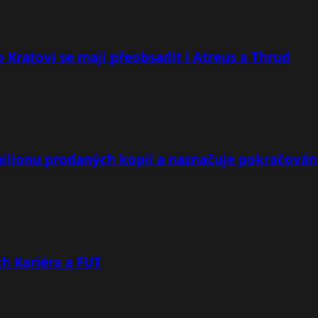
 Kratovi se mají přeobsadit i Atreus a Thrud
milionu prodaných kopií a naznačuje pokračován
h Kariéra a FUT