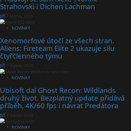
Strahovski i Dichen Lachman
Jiří
7 srpna, 2026
NOVINKY
Xenomorfové útočí ze všech stran.
Aliens: Fireteam Elite 2 ukazuje sílu
čtyřčlenného týmu
Jiří
7 srpna, 2026
NOVINKY
Ubisoft dal Ghost Recon: Wildlands
druhý život. Bezplatný update přidává
příběh, 4K/60 fps i návrat Predátora
Jiří
7 srpna, 2026
NOVINKY