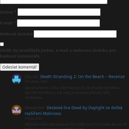
Jméno
*
E-mail
*
Webová stránka
Uložit do prohlížeče jméno, e-mail a webovou stránku pro
budoucí komentáře.
Zarcon
:
Death Stranding 2: On the Beach – Recenze
24 května, 2026
Oproti prvním u dílu, kdy máte pocit, že chodíte syrovém a
opuštěném Marsu, tak tady je pestrost přírody větší,
dostanete…
Alexander
:
Desková hra Dead by Daylight se dočká
rozšíření Malicious
9 října, 2025
Zdravím mám tuto deskovu hru DBD Aj tu hru hrám ako na PC