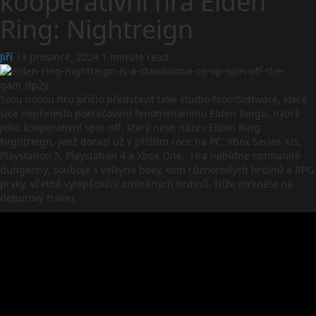
kooperativní hra Elden
Ring: Nightreign
Jiří
13 prosince, 2024
1 minute read
Svou novou hru přišlo představit také studio FromSoftware, které
sice nepřineslo pokračování fenomenálního Elden Ringu, nýbrž
jeho kooperativní spin-off, který nese název Elden Ring:
Nightreign, jenž dorazí už v příštím roce na PC, Xbox Series X/S,
Playstation 5, Playstation 4 a Xbox One. Hra nabídne rozmanité
dungeony, souboje s velkými bosy, osm různorodých hrdinů a RPG
prvky, včetně vylepšování zmíněných hrdinů. Níže mrkněte na
debutový trailer.