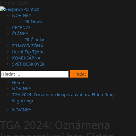
Skip
9 srpna, 2026
to
content
Primary
NOVINKY
Menu
PR News
RECENZE
ČLÁNKY
PR Články
FILMOVÁ ZÓNA
Herní Tip Týdne
KOMIKSÁRNA
SVĚT DESKOVEK
Vyhledávání
Home
NOVINKY
TGA 2024: Oznámena kooperativní hra Elden Ring:
Nightreign
NOVINKY
TGA 2024: Oznámena