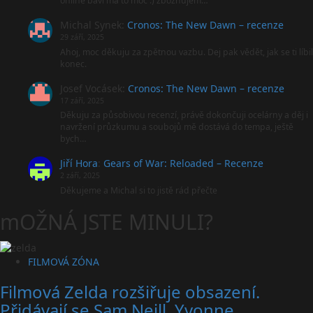
online baví ma to moc :) zbožňujem…
Michal Synek
:
Cronos: The New Dawn – recenze
29 září, 2025
Ahoj, moc děkuju za zpětnou vazbu. Dej pak vědět, jak se ti líbil
konec.
Josef Vocásek
:
Cronos: The New Dawn – recenze
17 září, 2025
Děkuju za působivou recenzí, právě dokončuji ocelárny a děj i
navržení průzkumu a soubojů mě dostává do tempa, ještě
bych…
Jiří Hora
:
Gears of War: Reloaded – Recenze
2 září, 2025
Děkujeme a Michal si to jistě rád přečte
mOŽNÁ JSTE MINULI?
FILMOVÁ ZÓNA
Filmová Zelda rozšiřuje obsazení.
Přidávají se Sam Neill, Yvonne