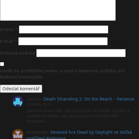
Jméno
*
E-mail
*
Webová stránka
Uložit do prohlížeče jméno, e-mail a webovou stránku pro
budoucí komentáře.
Zarcon
:
Death Stranding 2: On the Beach – Recenze
24 května, 2026
Oproti prvním u dílu, kdy máte pocit, že chodíte syrovém a
opuštěném Marsu, tak tady je pestrost přírody větší,
dostanete…
Alexander
:
Desková hra Dead by Daylight se dočká
rozšíření Malicious