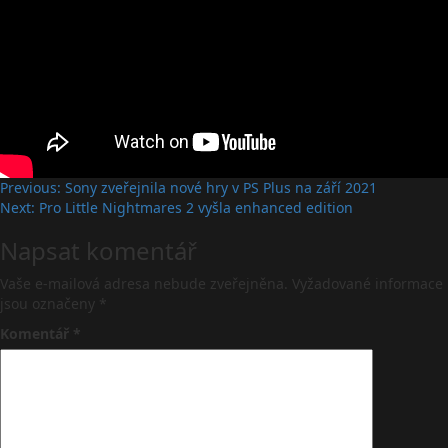
Post
Previous:
Sony zveřejnila nové hry v PS Plus na září 2021
Next:
Pro Little Nightmares 2 vyšla enhanced edition
navigation
Napsat komentář
Vaše e-mailová adresa nebude zveřejněna.
Vyžadované informace
jsou označeny
*
Komentář
*