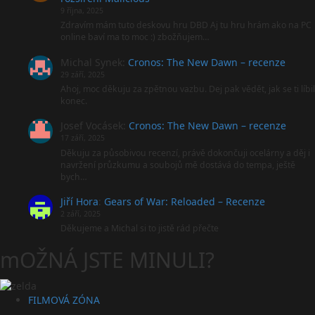
9 října, 2025
Zdravím mám tuto deskovu hru DBD Aj tu hru hrám ako na PC
online baví ma to moc :) zbožňujem…
Michal Synek
:
Cronos: The New Dawn – recenze
29 září, 2025
Ahoj, moc děkuju za zpětnou vazbu. Dej pak vědět, jak se ti líbil
konec.
Josef Vocásek
:
Cronos: The New Dawn – recenze
17 září, 2025
Děkuju za působivou recenzí, právě dokončuji ocelárny a děj i
navržení průzkumu a soubojů mě dostává do tempa, ještě
bych…
Jiří Hora
:
Gears of War: Reloaded – Recenze
2 září, 2025
Děkujeme a Michal si to jistě rád přečte
mOŽNÁ JSTE MINULI?
FILMOVÁ ZÓNA