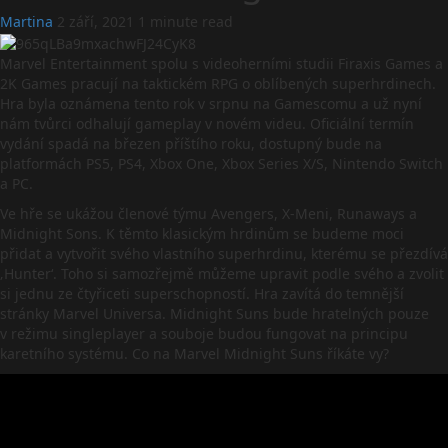
Martina
2 září, 2021
1 minute read
Marvel Entertainment spolu s videoherními studii Firaxis Games a
2K Games pracují na taktickém RPG o oblíbených superhrdinech.
Hra byla oznámena tento rok v srpnu na Gamescomu a už nyní
nám tvůrci odhalují gameplay v novém videu. Oficiální termín
vydání spadá na březen příštího roku, dostupný bude na
platformách PS5, PS4, Xbox One, Xbox Series X/S, Nintendo Switch
a PC.
Ve hře se ukážou členové týmu Avengers, X-Meni, Runaways a
Midnight Sons. K těmto klasickým hrdinům se budeme moci
přidat a vytvořit svého vlastního superhrdinu, kterému se přezdívá
‚Hunter‘. Toho si samozřejmě můžeme upravit podle svého a zvolit
si jednu ze čtyřiceti superschopností. Hra zavítá do temnější
stránky Marvel Universa. Midnight Suns bude hratelných pouze
v režimu singleplayer a souboje budou fungovat na principu
karetního systému. Co na Marvel Midnight Suns říkáte vy?