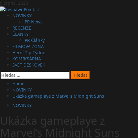
Skip
9 srpna, 2026
to
content
Primary
NOVINKY
Menu
PR News
RECENZE
ČLÁNKY
PR Články
FILMOVÁ ZÓNA
Herní Tip Týdne
KOMIKSÁRNA
SVĚT DESKOVEK
Vyhledávání
Home
NOVINKY
Ukázka gameplaye z Marvel’s Midnight Suns
NOVINKY
Ukázka gameplaye z
Marvel’s Midnight Suns