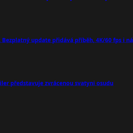
. Bezplatný update přidává příběh, 4K/60 fps i n
iler představuje zvrácenou svatyni osudu