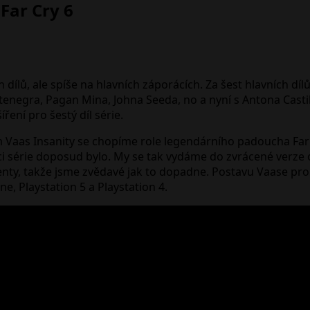
Far Cry 6
 dílů, ale spíše na hlavních záporácích. Za šest hlavních díl
ntenegra, Pagan Mina, Johna Seeda, no a nyní s Antona Cast
íření pro šestý díl série.
ém Vaas Insanity se chopíme role legendárního padoucha Far 
 série doposud bylo. My se tak vydáme do zvrácené verze o
enty, takže jsme zvědavé jak to dopadne. Postavu Vaase pro
e, Playstation 5 a Playstation 4.