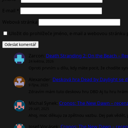
E-mail
*
Webová stránka
Uložit do prohlížeče jméno, e-mail a webovou stránku
Zarcon
:
Death Stranding 2: On the Beach – R
24 května, 2026
Oproti prvním u dílu, kdy máte pocit, že chodíte sy
Alexander
:
Desková hra Dead by Daylight se d
9 října, 2025
Zdravím mám tuto deskovu hru DBD Aj tu hru hrám 
Michal Synek
:
Cronos: The New Dawn – recen
29 září, 2025
Ahoj, moc děkuju za zpětnou vazbu. Dej pak vědět, jak
Josef Vocásek
:
Cronos: The New Dawn – rece