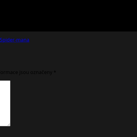
a Spider-mana
formace jsou označeny
*