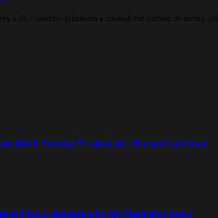
árny a děj i navržení průzkumu a soubojů mě dostává do tempa, je
 Sam Neill, Yvonne Strahovski i Dichen Lachman
team Elite 2 ukazuje sílu čtyřčlenného týmu