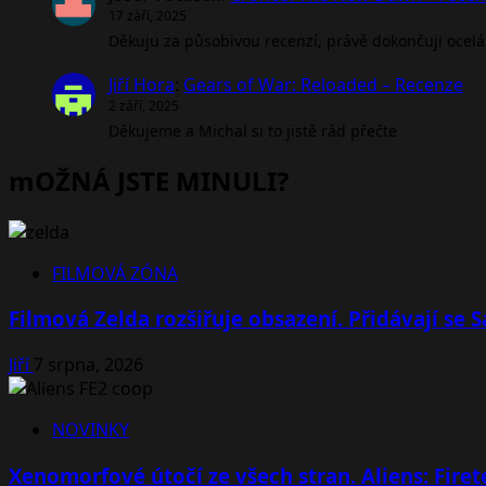
17 září, 2025
Děkuju za působivou recenzí, právě dokončuji ocel
Jiří Hora
:
Gears of War: Reloaded – Recenze
2 září, 2025
Děkujeme a Michal si to jistě rád přečte
mOŽNÁ JSTE MINULI?
FILMOVÁ ZÓNA
Filmová Zelda rozšiřuje obsazení. Přidávají se
Jiří
7 srpna, 2026
NOVINKY
Xenomorfové útočí ze všech stran. Aliens: Fire