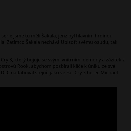
ů série jsme tu měli Šakala, jenž byl hlavním hrdinou
illa. Zatímco Šakala nechává Ubisoft svému osudu, tak
Cry 3, který bojuje se svými vnitřními démony a zážitek z
strovů Rook, abychom posbírali klíče k úniku ze své
 DLC nadaboval stejně jako ve Far Cry 3 herec Michael