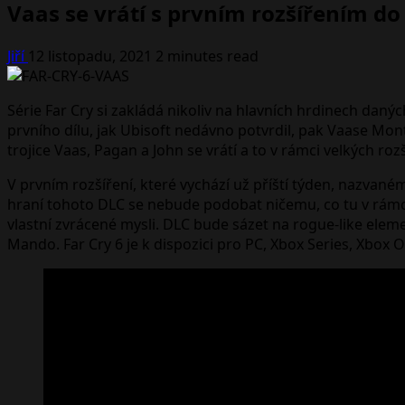
Vaas se vrátí s prvním rozšířením do 
Jiří
12 listopadu, 2021
2 minutes read
Série Far Cry si zakládá nikoliv na hlavních hrdinech daných
prvního dílu, jak Ubisoft nedávno potvrdil, pak Vaase Mo
trojice Vaas, Pagan a John se vrátí a to v rámci velkých rozš
V prvním rozšíření, které vychází už příští týden, nazvan
hraní tohoto DLC se nebude podobat ničemu, co tu v rámci
vlastní zvrácené mysli. DLC bude sázet na rogue-like elem
Mando. Far Cry 6 je k dispozici pro PC, Xbox Series, Xbox On