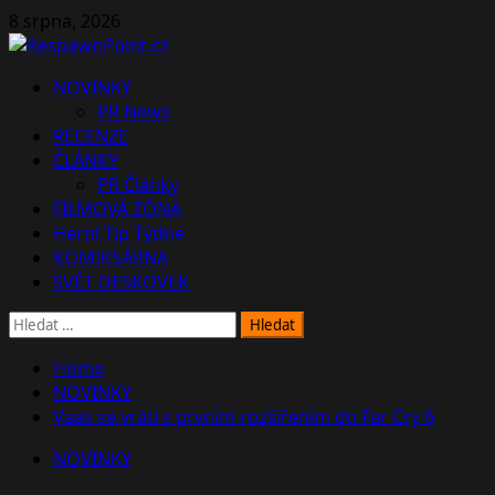
Skip
8 srpna, 2026
to
content
Primary
NOVINKY
Menu
PR News
RECENZE
ČLÁNKY
PR Články
FILMOVÁ ZÓNA
Herní Tip Týdne
KOMIKSÁRNA
SVĚT DESKOVEK
Vyhledávání
Home
NOVINKY
Vaas se vrátí s prvním rozšířením do Far Cry 6
NOVINKY