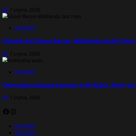
Jiří
7 srpna, 2026
NOVINKY
Ubisoft dal Ghost Recon: Wildlands druhý život
Jiří
7 srpna, 2026
NOVINKY
Onimusha ukazuje temnou tvář Kjóta. Nový tra
Jiří
7 srpna, 2026
Facebook
Instagram
NOVINKY
RECENZE