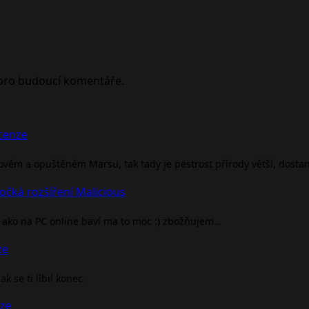
 pro budoucí komentáře.
ecenze
rovém a opuštěném Marsu, tak tady je pestrost přírody větší, dosta
očká rozšíření Malicious
ako na PC online baví ma to moc :) zbožňujem…
ze
 se ti líbil konec.
nze