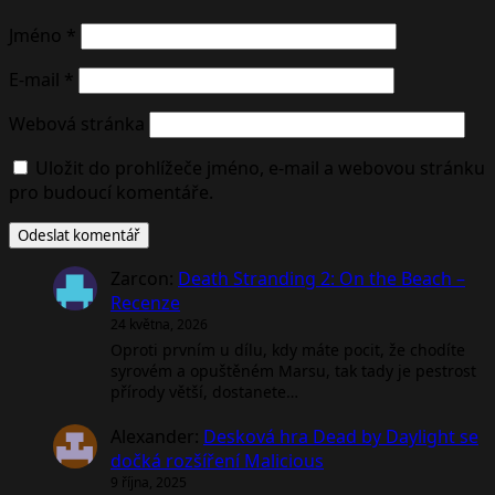
Jméno
*
E-mail
*
Webová stránka
Uložit do prohlížeče jméno, e-mail a webovou stránku
pro budoucí komentáře.
Zarcon
:
Death Stranding 2: On the Beach –
Recenze
24 května, 2026
Oproti prvním u dílu, kdy máte pocit, že chodíte
syrovém a opuštěném Marsu, tak tady je pestrost
přírody větší, dostanete…
Alexander
:
Desková hra Dead by Daylight se
dočká rozšíření Malicious
9 října, 2025