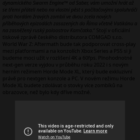
dynamického Swarm Engine™ od Saber, vám umožní hrát až
se třemi přáteli nebo na vlastní pěst s počítačovými spoluhráči
proti hordám žravých zombií ve dvou zcela nových
příběhových epizodách zasazených do Říma včetně Vatikánu a
na zasněžený ruský poloostrov Kamčatka.
“ Stojí v oficiální
tiskové zprávě českého distributora COMGAD s.r.o.
World War Z: Aftermath bude tak podporovat cross-play
mezi platformami a na konzolích Xbox Series a PS5 si ji
budeme moci užít v rozlišení 4K a 60fps. Plnohodnotné
next-gen verze vyjdou v průběhu roku 2022 i s novým
herním režimem Horde Mode XL, který bude exkluzivní
právě pro nextgen konzole a PC. V novém režimu Horde
Mode XL budete zdolávat o stovky více zombíků na
obrazovce, než bylo kdy dříve možné.