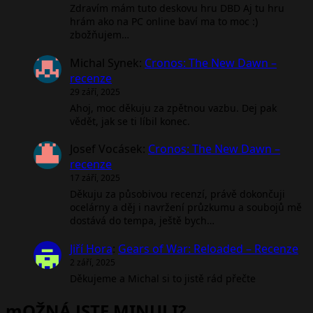
Zdravím mám tuto deskovu hru DBD Aj tu hru
hrám ako na PC online baví ma to moc :)
zbožňujem…
Michal Synek
:
Cronos: The New Dawn –
recenze
29 září, 2025
Ahoj, moc děkuju za zpětnou vazbu. Dej pak
vědět, jak se ti líbil konec.
Josef Vocásek
:
Cronos: The New Dawn –
recenze
17 září, 2025
Děkuju za působivou recenzí, právě dokončuji
ocelárny a děj i navržení průzkumu a soubojů mě
dostává do tempa, ještě bych…
Jiří Hora
:
Gears of War: Reloaded – Recenze
2 září, 2025
Děkujeme a Michal si to jistě rád přečte
mOŽNÁ JSTE MINULI?