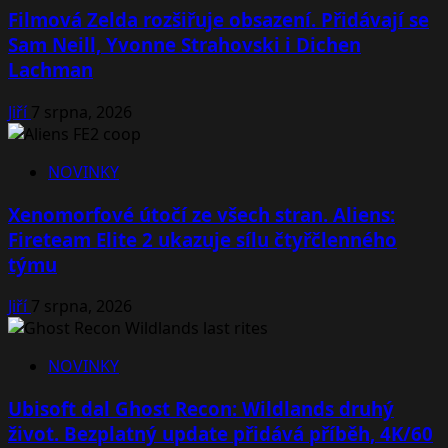
Filmová Zelda rozšiřuje obsazení. Přidávají se
Sam Neill, Yvonne Strahovski i Dichen
Lachman
Jiří
7 srpna, 2026
NOVINKY
Xenomorfové útočí ze všech stran. Aliens:
Fireteam Elite 2 ukazuje sílu čtyřčlenného
týmu
Jiří
7 srpna, 2026
NOVINKY
Ubisoft dal Ghost Recon: Wildlands druhý
život. Bezplatný update přidává příběh, 4K/60