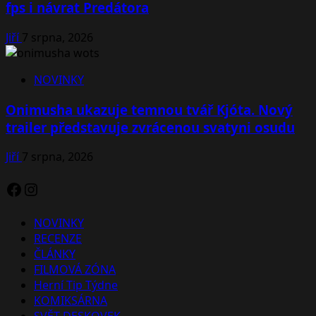
fps i návrat Predátora
Jiří
7 srpna, 2026
NOVINKY
Onimusha ukazuje temnou tvář Kjóta. Nový
trailer představuje zvrácenou svatyni osudu
Jiří
7 srpna, 2026
Facebook
Instagram
NOVINKY
RECENZE
ČLÁNKY
FILMOVÁ ZÓNA
Herní Tip Týdne
KOMIKSÁRNA