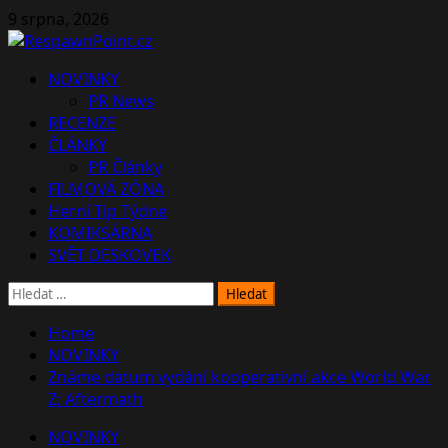
Skip
9 srpna, 2026
to
content
Primary
NOVINKY
Menu
PR News
RECENZE
ČLÁNKY
PR Články
FILMOVÁ ZÓNA
Herní Tip Týdne
KOMIKSÁRNA
SVĚT DESKOVEK
Vyhledávání
Home
NOVINKY
Známe datum vydání kooperativní akce World War
Z: Aftermath
NOVINKY