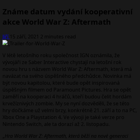
Známe datum vydání kooperativní
akce World War Z: Aftermath
Jiří
15 září, 2021
2 minutes read
V létě letošního roku společnost IGN oznámila, že
vývojáři ze Saber Interactive chystají na letošní rok
novou hru s názvem World War Z: Aftermath, která má
navázat na svého úspěšného předchůdce. Novinka má
být novou kapitolou, které bude opět inspirovaná
úspěšným filmem od Paramount Pictures. Hra se opět
zaměří na kooperaci 4 hráčů, kteří budou čelit hordám
krvežíznivých zombie. My se nyní dozvěděli, že se této
hry dočkáme už velmi brzy, konkrétně 21. září a to na PC,
Xbox One a Playstation 4. Ve vývoji je také verze pro
Nintendo Switch, ale ta dorazí až 2. listopadu.
„
Hra World War Z: Aftermath, která běží na nové generaci