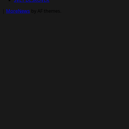
SVĚT DESKOVEK
|
MoreNews
by AF themes.