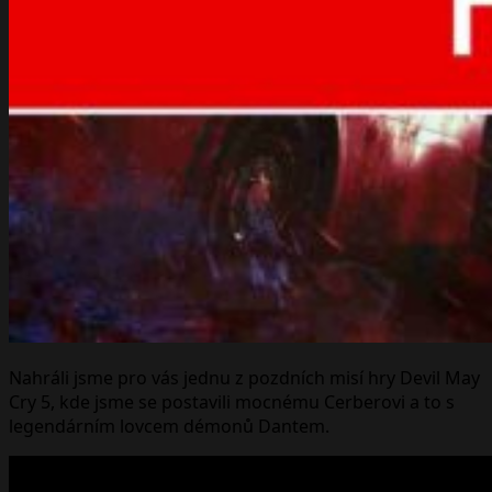
Nahráli jsme pro vás jednu z pozdních misí hry Devil May
Cry 5, kde jsme se postavili mocnému Cerberovi a to s
legendárním lovcem démonů Dantem.