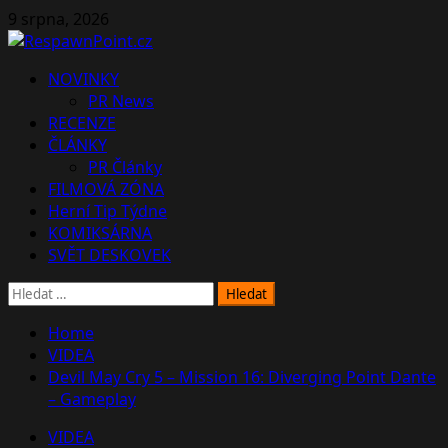
Skip
9 srpna, 2026
to
content
Primary
NOVINKY
Menu
PR News
RECENZE
ČLÁNKY
PR Články
FILMOVÁ ZÓNA
Herní Tip Týdne
KOMIKSÁRNA
SVĚT DESKOVEK
Vyhledávání
Home
VIDEA
Devil May Cry 5 – Mission 16: Diverging Point Dante
– Gameplay
VIDEA