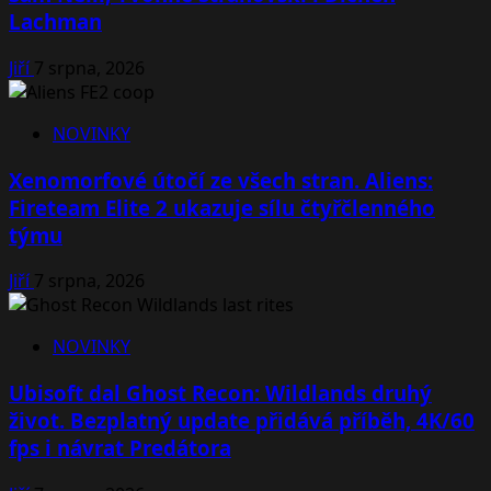
Lachman
Jiří
7 srpna, 2026
NOVINKY
Xenomorfové útočí ze všech stran. Aliens:
Fireteam Elite 2 ukazuje sílu čtyřčlenného
týmu
Jiří
7 srpna, 2026
NOVINKY
Ubisoft dal Ghost Recon: Wildlands druhý
život. Bezplatný update přidává příběh, 4K/60
fps i návrat Predátora