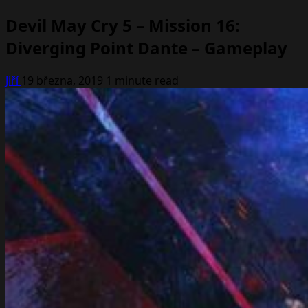
Devil May Cry 5 – Mission 16:
Diverging Point Dante – Gameplay
Jiří
19 března, 2019
1 minute read