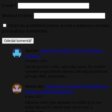
E-mail
*
Webová stránka
Uložit do prohlížeče jméno, e-mail a webovou stránku
pro budoucí komentáře.
Zarcon
:
Death Stranding 2: On the Beach –
Recenze
24 května, 2026
Oproti prvním u dílu, kdy máte pocit, že chodíte
syrovém a opuštěném Marsu, tak tady je pestrost
přírody větší, dostanete…
Alexander
:
Desková hra Dead by Daylight se
dočká rozšíření Malicious
9 října, 2025
Zdravím mám tuto deskovu hru DBD Aj tu hru
hrám ako na PC online baví ma to moc :)
zbožňujem…