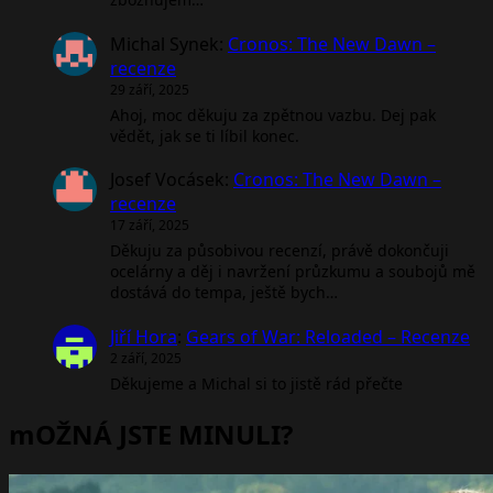
Michal Synek
:
Cronos: The New Dawn –
recenze
29 září, 2025
Ahoj, moc děkuju za zpětnou vazbu. Dej pak
vědět, jak se ti líbil konec.
Josef Vocásek
:
Cronos: The New Dawn –
recenze
17 září, 2025
Děkuju za působivou recenzí, právě dokončuji
ocelárny a děj i navržení průzkumu a soubojů mě
dostává do tempa, ještě bych…
Jiří Hora
:
Gears of War: Reloaded – Recenze
2 září, 2025
Děkujeme a Michal si to jistě rád přečte
mOŽNÁ JSTE MINULI?