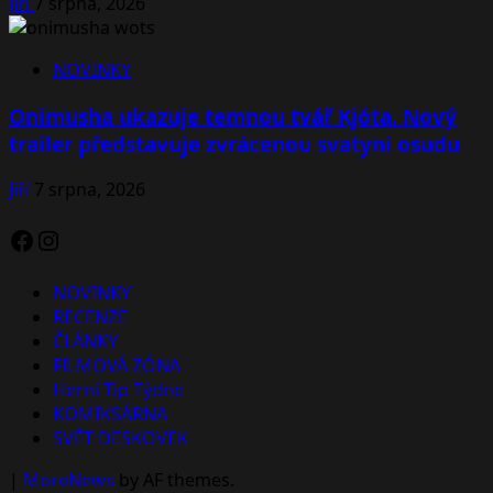
Jiří
7 srpna, 2026
NOVINKY
Onimusha ukazuje temnou tvář Kjóta. Nový
trailer představuje zvrácenou svatyni osudu
Jiří
7 srpna, 2026
Facebook
Instagram
NOVINKY
RECENZE
ČLÁNKY
FILMOVÁ ZÓNA
Herní Tip Týdne
KOMIKSÁRNA
SVĚT DESKOVEK
|
MoreNews
by AF themes.