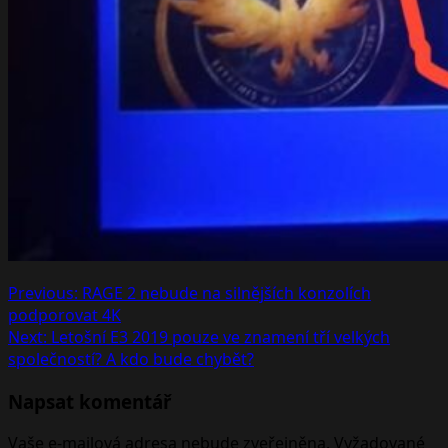
Post
Previous:
RAGE 2 nebude na silnějších konzolích
podporovat 4K
navigation
Next:
Letošní E3 2019 pouze ve znamení tří velkých
společností? A kdo bude chybět?
Napsat komentář
Vaše e-mailová adresa nebude zveřejněna.
Vyžadované