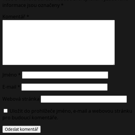
informace jsou označeny
*
Komentář
*
Jméno
*
E-mail
*
Webová stránka
Uložit do prohlížeče jméno, e-mail a webovou stránku
pro budoucí komentáře.