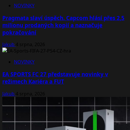
NOVINKY
Pragmata slaví úspěch. Capcom hlásí přes 2,5
milionu prodaných kopií a naznačuje
pokračování
Jakub
4 srpna, 2026
NOVINKY
EA SPORTS FC 27 představuje novinky v
režimech Kariéra a FUT
Jakub
4 srpna, 2026