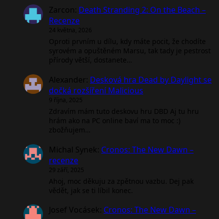
Zarcon
:
Death Stranding 2: On the Beach –
Recenze
24 května, 2026
Oproti prvním u dílu, kdy máte pocit, že chodíte
syrovém a opuštěném Marsu, tak tady je pestrost
přírody větší, dostanete…
Alexander
:
Desková hra Dead by Daylight se
dočká rozšíření Malicious
9 října, 2025
Zdravím mám tuto deskovu hru DBD Aj tu hru
hrám ako na PC online baví ma to moc :)
zbožňujem…
Michal Synek
:
Cronos: The New Dawn –
recenze
29 září, 2025
Ahoj, moc děkuju za zpětnou vazbu. Dej pak
vědět, jak se ti líbil konec.
Josef Vocásek
:
Cronos: The New Dawn –