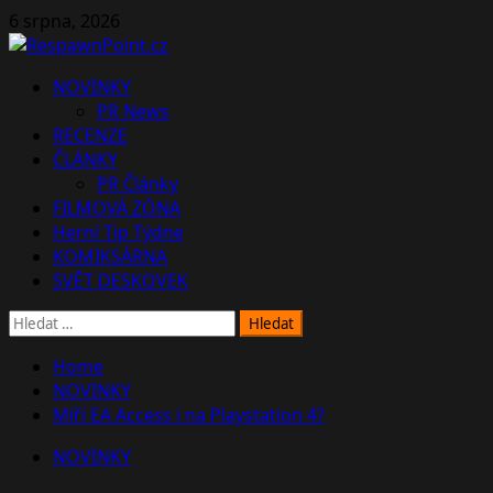
Skip
6 srpna, 2026
to
content
Primary
NOVINKY
Menu
PR News
RECENZE
ČLÁNKY
PR Články
FILMOVÁ ZÓNA
Herní Tip Týdne
KOMIKSÁRNA
SVĚT DESKOVEK
Vyhledávání
Home
NOVINKY
Míří EA Access i na Playstation 4?
NOVINKY