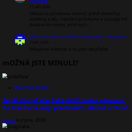
recenze
17 září, 2025
Děkuju za působivou recenzí, právě dokončuji
ocelárny a děj i navržení průzkumu a soubojů mě
dostává do tempa, ještě bych…
Jiří Hora
:
Gears of War: Reloaded – Recenze
2 září, 2025
Děkujeme a Michal si to jistě rád přečte
mOŽNÁ JSTE MINULI?
FILMOVÁ ZÓNA
Seriál God of War čeká další změna obsazení.
Po Kratovi se mají přeobsadit i Atreus a Thrud
Jakub
4 srpna, 2026