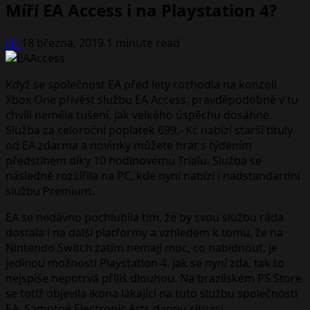
Míří EA Access i na Playstation 4?
Jiří
18 března, 2019
1 minute read
Když se společnost EA před lety rozhodla na konzoli
Xbox One přivést službu EA Access, pravděpodobně v tu
chvíli neměla tušení, jak velkého úspěchu dosáhne.
Služba za celoroční poplatek 699,- Kč nabízí starší tituly
od EA zdarma a novinky můžete hrát s týdením
předstihem díky 10 hodinovému Trialu. Služba se
následně rozšířila na PC, kde nyní nabízí i nadstandardní
službu Premium.
EA se nedávno pochlubila tím, že by svou službu ráda
dostala i na další platformy a vzhledem k tomu, že na
Nintendo Switch zatím nemají moc, co nabídnout, je
jedinou možností Playstation 4. Jak se nyní zda, tak to
nejspíše nepotrvá příliš dlouhou. Na brazilském PS Store
se totiž objevila ikona lákající na tuto službu společnosti
EA. Samotné Electronic Arts danou situaci