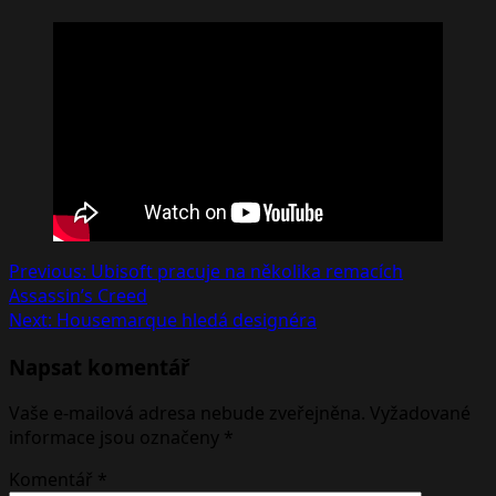
Post
Previous:
Ubisoft pracuje na několika remacích
Assassin’s Creed
navigation
Next:
Housemarque hledá designéra
Napsat komentář
Vaše e-mailová adresa nebude zveřejněna.
Vyžadované
informace jsou označeny
*
Komentář
*