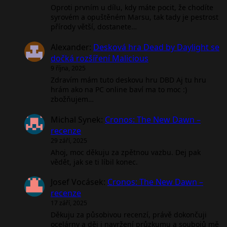
Oproti prvním u dílu, kdy máte pocit, že chodíte
syrovém a opuštěném Marsu, tak tady je pestrost
přírody větší, dostanete…
Alexander
:
Desková hra Dead by Daylight se
dočká rozšíření Malicious
9 října, 2025
Zdravím mám tuto deskovu hru DBD Aj tu hru
hrám ako na PC online baví ma to moc :)
zbožňujem…
Michal Synek
:
Cronos: The New Dawn –
recenze
29 září, 2025
Ahoj, moc děkuju za zpětnou vazbu. Dej pak
vědět, jak se ti líbil konec.
Josef Vocásek
:
Cronos: The New Dawn –
recenze
17 září, 2025
Děkuju za působivou recenzí, právě dokončuji
ocelárny a děj i navržení průzkumu a soubojů mě