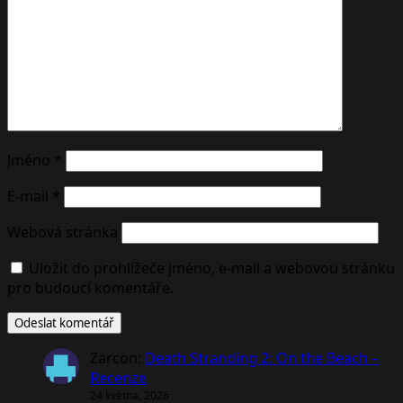
Jméno
*
E-mail
*
Webová stránka
Uložit do prohlížeče jméno, e-mail a webovou stránku
pro budoucí komentáře.
Zarcon
:
Death Stranding 2: On the Beach –
Recenze
24 května, 2026