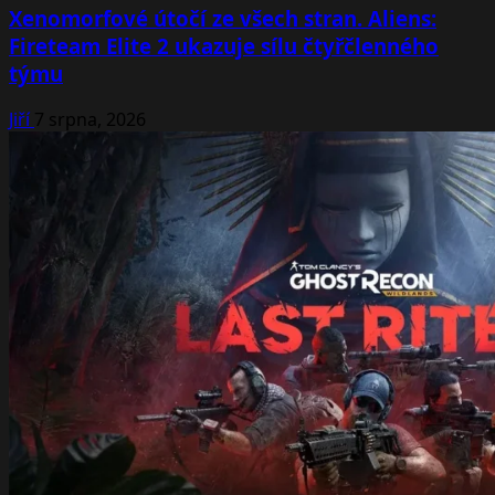
Xenomorfové útočí ze všech stran. Aliens:
Fireteam Elite 2 ukazuje sílu čtyřčlenného
týmu
Jiří
7 srpna, 2026