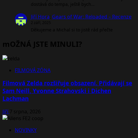
dostává do tempa, ještě bych…
Jiří Hora
:
Gears of War: Reloaded – Recenze
2 září, 2025
Děkujeme a Michal si to jistě rád přečte
mOŽNÁ JSTE MINULI?
FILMOVÁ ZÓNA
Filmová Zelda rozšiřuje obsazení. Přidávají se
Sam Neill, Yvonne Strahovski i Dichen
Lachman
Jiří
7 srpna, 2026
NOVINKY