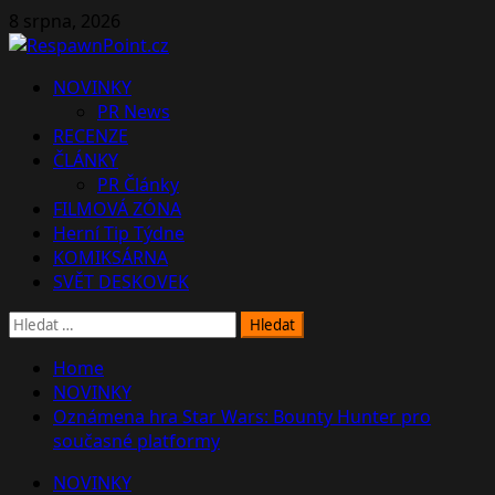
Skip
8 srpna, 2026
to
content
Primary
NOVINKY
Menu
PR News
RECENZE
ČLÁNKY
PR Články
FILMOVÁ ZÓNA
Herní Tip Týdne
KOMIKSÁRNA
SVĚT DESKOVEK
Vyhledávání
Home
NOVINKY
Oznámena hra Star Wars: Bounty Hunter pro
současné platformy
NOVINKY