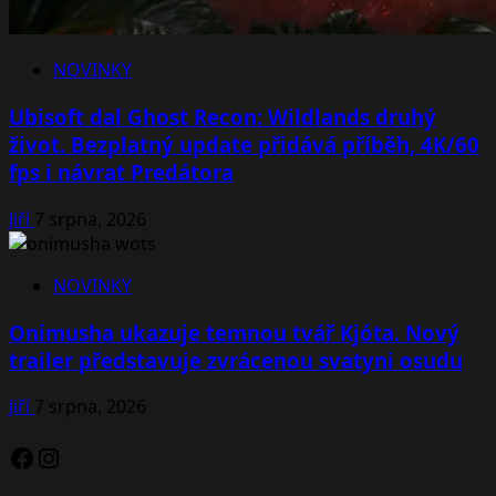
NOVINKY
Ubisoft dal Ghost Recon: Wildlands druhý
život. Bezplatný update přidává příběh, 4K/60
fps i návrat Predátora
Jiří
7 srpna, 2026
NOVINKY
Onimusha ukazuje temnou tvář Kjóta. Nový
trailer představuje zvrácenou svatyni osudu
Jiří
7 srpna, 2026
Facebook
Instagram