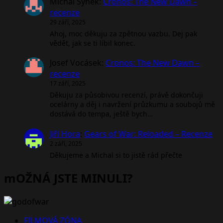
Michal Synek
:
Cronos: The New Dawn –
recenze
29 září, 2025
Ahoj, moc děkuju za zpětnou vazbu. Dej pak
vědět, jak se ti líbil konec.
Josef Vocásek
:
Cronos: The New Dawn –
recenze
17 září, 2025
Děkuju za působivou recenzí, právě dokončuji
ocelárny a děj i navržení průzkumu a soubojů mě
dostává do tempa, ještě bych…
Jiří Hora
:
Gears of War: Reloaded – Recenze
2 září, 2025
Děkujeme a Michal si to jistě rád přečte
mOŽNÁ JSTE MINULI?
FILMOVÁ ZÓNA