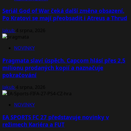
Seriál God of War čeká další změna obsazení.
Po Kratovi se mají přeobsadit i Atreus a Thrud
Jakub
4 srpna, 2026
NOVINKY
Pragmata slaví úspěch. Capcom hlásí přes 2,5
milionu prodaných kopií a naznačuje
pokračování
Jakub
4 srpna, 2026
NOVINKY
EA SPORTS FC 27 představuje novinky v
režimech Kariéra a FUT