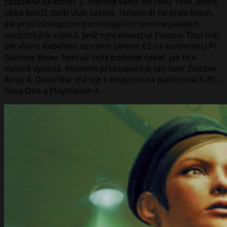
zasazena na konec 2. světové války, do roku 1946. Jedna
válka končí, další však začíná. Tentokrát ne proti lidem,
ale proti zástupcům pochodujících zombie padlých
nacistických vojáků, jenž nyní devastují Evropu. Titul měl
dle všeho Rebellion oznámit během E3 na konferenci PC
Gaming Show. Nyní už tedy budeme čekat, jak hra
vlastně vypadá. Moment překvapení je ten tam. Zombie
Army 4: Dead War má být k dispozici na platformách PC,
Xbox One a Playstation 4.