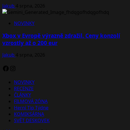
Jakub
4 srpna, 2026
NOVINKY
Xbox v Evropě výrazně zdražil. Ceny konzolí
vzrostly až o 200 eur
Jakub
4 srpna, 2026
Facebook
Instagram
NOVINKY
RECENZE
ČLÁNKY
FILMOVÁ ZÓNA
Herní Tip Týdne
KOMIKSÁRNA
SVĚT DESKOVEK