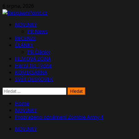
Skip
6 srpna, 2026
to
content
Primary
NOVINKY
Menu
PR News
RECENZE
ČLÁNKY
PR Články
FILMOVÁ ZÓNA
Herní Tip Týdne
KOMIKSÁRNA
SVĚT DESKOVEK
Vyhledávání
Home
NOVINKY
Prozrazeno oznámení Zombie Army 4
NOVINKY