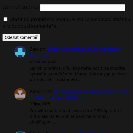
Webová stránka
Uložit do prohlížeče jméno, e-mail a webovou stránku
pro budoucí komentáře.
Zarcon
:
Death Stranding 2: On the Beach –
Recenze
24 května, 2026
Oproti prvním u dílu, kdy máte pocit, že chodíte
syrovém a opuštěném Marsu, tak tady je pestrost
přírody větší, dostanete…
Alexander
:
Desková hra Dead by Daylight se
dočká rozšíření Malicious
9 října, 2025
Zdravím mám tuto deskovu hru DBD Aj tu hru
hrám ako na PC online baví ma to moc :)
zbožňujem…