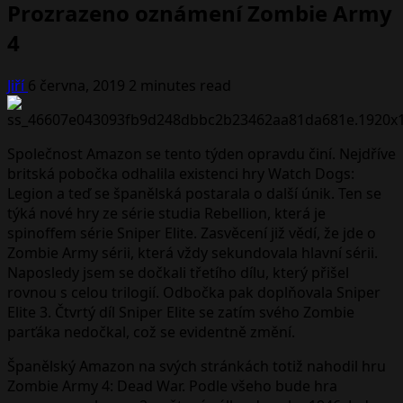
Prozrazeno oznámení Zombie Army
4
Jiří
6 června, 2019
2 minutes read
Společnost Amazon se tento týden opravdu činí. Nejdříve
britská pobočka odhalila existenci hry Watch Dogs:
Legion a teď se španělská postarala o další únik. Ten se
týká nové hry ze série studia Rebellion, která je
spinoffem série Sniper Elite. Zasvěcení již vědí, že jde o
Zombie Army sérii, která vždy sekundovala hlavní sérii.
Naposledy jsem se dočkali třetího dílu, který přišel
rovnou s celou trilogií. Odbočka pak doplňovala Sniper
Elite 3. Čtvrtý díl Sniper Elite se zatím svého Zombie
parťáka nedočkal, což se evidentně změní.
Španělský Amazon na svých stránkách totiž nahodil hru
Zombie Army 4: Dead War. Podle všeho bude hra