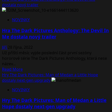
Dark
about
dostala nový trailer
Pictures
The
Dark
NOVINKY
Pictures:
The
Hra The Dark Pictures Anthology: The Devil In
Devil
Me dostala nový trailer
In
Me
Jiří
28 října, 2022
–
Už příští měsíc vyjde poslední část první sezóny
Recenze
hororové série The Dark Pictures Anthology, která nese
název...
Read
Read More
more
Hry The Dark Pictures: Man of Medan a Little Hope
about
dostaly next-gen upgrady
Hra
NOVINKY
The
Dark
Hry The Dark Pictures: Man of Medan a Little
Pictures
Hope dostaly next-gen upgrady
Anthology: