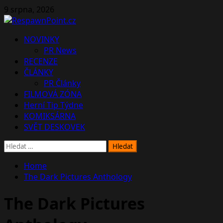
Skip
9 srpna, 2026
to
content
Primary
NOVINKY
Menu
PR News
RECENZE
ČLÁNKY
PR Články
FILMOVÁ ZÓNA
Herní Tip Týdne
KOMIKSÁRNA
SVĚT DESKOVEK
Vyhledávání
Home
The Dark Pictures Anthology
The Dark Pictures