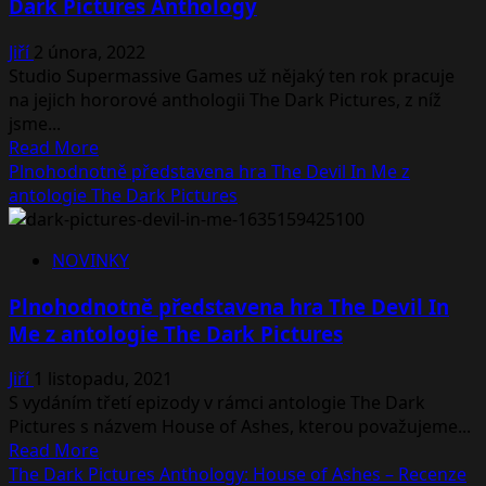
Dark Pictures Anthology
Me
dostalo
Jiří
2 února, 2022
příběhový
Studio Supermassive Games už nějaký ten rok pracuje
trailer,
na jejich hororové anthologii The Dark Pictures, z níž
vyjde
jsme...
na
Read
Read More
podzim
more
Plnohodnotně představena hra The Devil In Me z
about
antologie The Dark Pictures
Unikla
loga
NOVINKY
a
názvy
Plnohodnotně představena hra The Devil In
dalších
Me z antologie The Dark Pictures
her
ze
Jiří
1 listopadu, 2021
série
S vydáním třetí epizody v rámci antologie The Dark
The
Pictures s názvem House of Ashes, kterou považujeme...
Dark
Read
Read More
Pictures
more
The Dark Pictures Anthology: House of Ashes – Recenze
Anthology