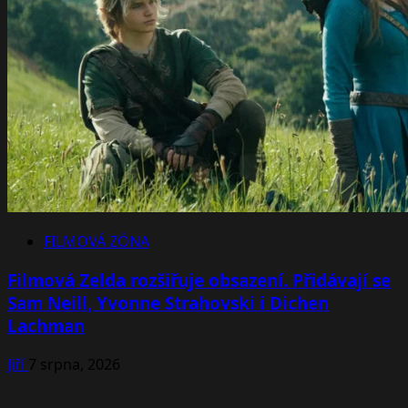
FILMOVÁ ZÓNA
Filmová Zelda rozšiřuje obsazení. Přidávají se
Sam Neill, Yvonne Strahovski i Dichen
Lachman
Jiří
7 srpna, 2026