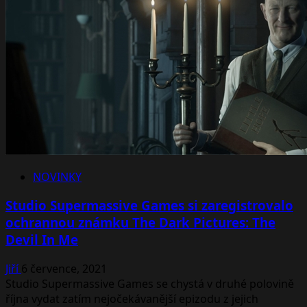
Anthology:
House
of
Ashes
v
novém
traileru
představuje
stěžejní
postavy
NOVINKY
Studio Supermassive Games si zaregistrovalo
ochrannou známku The Dark Pictures: The
Devil In Me
Jiří
6 července, 2021
Studio Supermassive Games se chystá v druhé polovině
října vydat zatím nejočekávanější epizodu z jejich