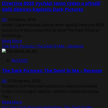
Directive 8020 vychází tento týden a přináší
na
další děsivou kapitolu Dark Pictures
další
horor
Jiří
13 května, 2026
ze
Studio Supermassive Games dnes vydává Directive 8020,
série
novou sci‑fi hororovou hru ze série The Dark Pictures
The
Anthology,...
Dark
Read
Read More
Pictures
more
The Dark Pictures: The Devil In Me – Recenze
Anthology
about
Directive
RECENZE
8020
vychází
The Dark Pictures: The Devil In Me – Recenze
tento
týden
Jiří
18 listopadu, 2022
a
Poslední čtyři roky jsem podzimní měsíce pravidelně
přináší
trávil u hororových večerů s jedním z titulů antologie
další
The...
děsivou
Read
Read More
kapitolu
more
Hra The Dark Pictures Anthology: The Devil In Me