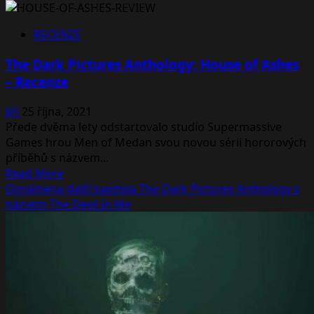
about
Plnohodnotně
RECENZE
představena
hra
The Dark Pictures Anthology: House of Ashes
The
– Recenze
Devil
In
Jiří
25 října, 2021
Me
Přede dvěma lety odstartovalo studio Supermassive
z
Games hrou Men of Medan svou novou sérii hororových
antologie
příběhů s názvem...
The
Read
Read More
Dark
more
Oznámena další kapitola The Dark Pictures Anthology s
Pictures
about
názvem The Devil In Me
The
Dark
Pictures
Anthology:
House
of
Ashes