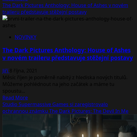
more
The Dark Pictures Anthology: House of Ashes v novém
about
traileru představuje stěžejní postavy
Oznámena
další
kapitola
NOVINKY
The
Dark
The Dark Pictures Anthology: House of Ashes
Pictures
v novém traileru představuje stěžejní postavy
Anthology
s
Jiří
8 října, 2021
názvem
Měsíc říjen je poměrně nabitý z hlediska nových titulů.
The
Můžeme pohlédnout na jeho začátek a máme tu
Devil
spoustu...
In
Read
Read More
Me
more
Studio Supermassive Games si zaregistrovalo
about
ochrannou známku The Dark Pictures: The Devil In Me
The
Dark
Pictures