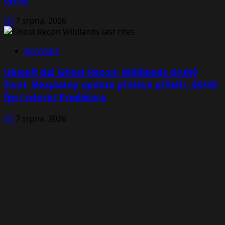
Jiří
7 srpna, 2026
NOVINKY
Ubisoft dal Ghost Recon: Wildlands druhý
život. Bezplatný update přidává příběh, 4K/60
fps i návrat Predátora
Jiří
7 srpna, 2026