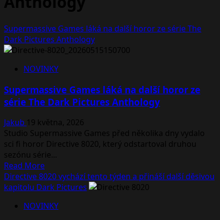
Anthology
Supermassive Games láká na další horor ze série The
Dark Pictures Anthology
NOVINKY
Supermassive Games láká na další horor ze
série The Dark Pictures Anthology
Jakub
19 května, 2026
Studio Supermassive Games před několika dny vydalo
sci fi horor Directive 8020, který odstartoval druhou
sezónu série...
Read
Read More
more
Directive 8020 vychází tento týden a přináší další děsivou
about
kapitolu Dark Pictures
Supermassive
NOVINKY
Games
láká