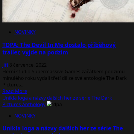
upgrady
NOVINKY
TDPA: The Devil In Me dostalo příběhový
trailer, vyjde na podzim
Jiří
8 července, 2022
Herní studio Supermassive Games začátkem podzimu
minulého roku vydali třetí díl ze své antologie The Dark
Pictures...
Read
Read More
more
Unikla loga a názvy dalších her ze série The Dark
about
Pictures Anthology
TDPA:
NOVINKY
The
Devil
Unikla loga a názvy dalších her ze série The
In