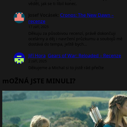
vědět, jak se ti líbil konec.
Josef Vocásek
:
Cronos: The New Dawn –
recenze
17 září, 2025
Děkuju za působivou recenzí, právě dokončuji
ocelárny a děj i navržení průzkumu a soubojů mě
dostává do tempa, ještě bych…
Jiří Hora
:
Gears of War: Reloaded – Recenze
2 září, 2025
Děkujeme a Michal si to jistě rád přečte
mOŽNÁ JSTE MINULI?