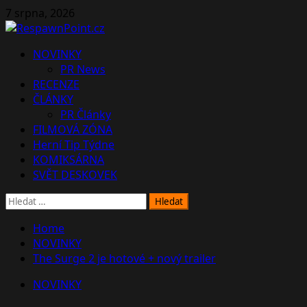
Skip
7 srpna, 2026
to
content
Primary
NOVINKY
Menu
PR News
RECENZE
ČLÁNKY
PR Články
FILMOVÁ ZÓNA
Herní Tip Týdne
KOMIKSÁRNA
SVĚT DESKOVEK
Vyhledávání
Home
NOVINKY
The Surge 2 je hotové + nový trailer
NOVINKY