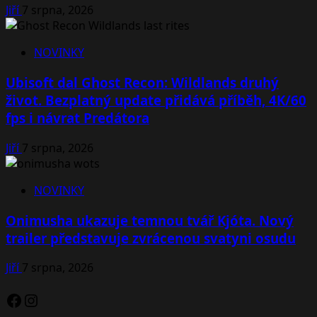
Jiří
7 srpna, 2026
NOVINKY
Ubisoft dal Ghost Recon: Wildlands druhý
život. Bezplatný update přidává příběh, 4K/60
fps i návrat Predátora
Jiří
7 srpna, 2026
NOVINKY
Onimusha ukazuje temnou tvář Kjóta. Nový
trailer představuje zvrácenou svatyni osudu
Jiří
7 srpna, 2026
Facebook
Instagram