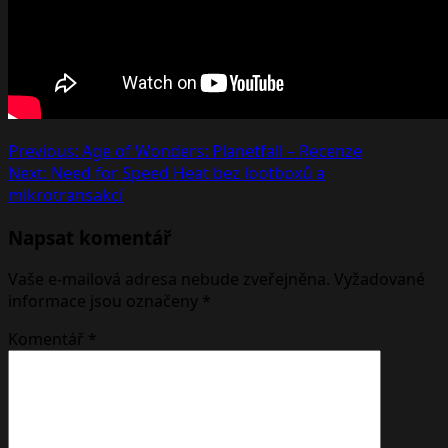
Post
Previous:
Age of Wonders: Planetfall – Recenze
Next:
Need for Speed Heat bez lootboxů a
navigation
mikrotransakcí
Napsat komentář
Vaše e-mailová adresa nebude zveřejněna.
Vyžadované
informace jsou označeny
*
Komentář
*