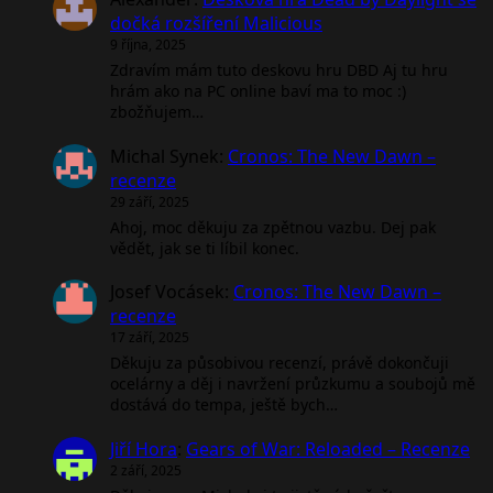
dočká rozšíření Malicious
9 října, 2025
Zdravím mám tuto deskovu hru DBD Aj tu hru
hrám ako na PC online baví ma to moc :)
zbožňujem…
Michal Synek
:
Cronos: The New Dawn –
recenze
29 září, 2025
Ahoj, moc děkuju za zpětnou vazbu. Dej pak
vědět, jak se ti líbil konec.
Josef Vocásek
:
Cronos: The New Dawn –
recenze
17 září, 2025
Děkuju za působivou recenzí, právě dokončuji
ocelárny a děj i navržení průzkumu a soubojů mě
dostává do tempa, ještě bych…
Jiří Hora
:
Gears of War: Reloaded – Recenze
2 září, 2025