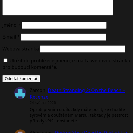
Jméno
*
E-mail
*
Webová stránka
Uložit do prohlížeče jméno, e-mail a webovou stránku
pro budoucí komentáře.
Zarcon
:
Death Stranding 2: On the Beach –
Recenze
24 května, 2026
Oproti prvním u dílu, kdy máte pocit, že chodíte
syrovém a opuštěném Marsu, tak tady je pestrost
přírody větší, dostanete…
Alexander
:
Desková hra Dead by Daylight se