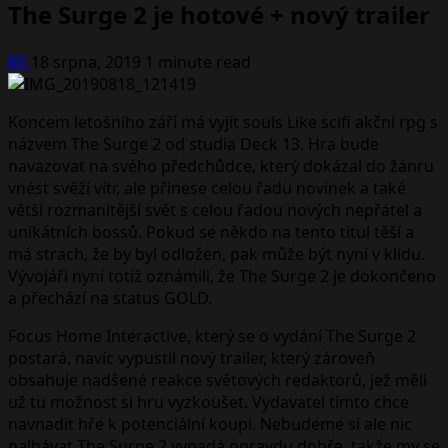
The Surge 2 je hotové + nový trailer
Jiří
18 srpna, 2019
1 minute read
Koncem letošního září má vyjít souls Like scifi akční rpg s
názvem The Surge 2 od studia Deck 13. Hra bude
navazovat na svého předchůdce, který dokázal do žánru
vnést svěží vítr, ale přinese celou řadu novinek a také
větší rozmanitější svět s celou řadou nových nepřátel a
unikátních bossů. Pokud se někdo na tento titul těší a
má strach, že by byl odložen, pak může být nyní v klidu.
Vývojáři nyní totiž oznámili, že The Surge 2 je dokončeno
a přechází na status GOLD.
Focus Home Interactive, který se o vydání The Surge 2
postará, navíc vypustil nový trailer, který zároveň
obsahuje nadšené reakce světových redaktorů, jež měli
už tu možnost si hru vyzkoušet. Vydavatel tímto chce
navnadit hře k potenciální koupi. Nebudeme si ale nic
nalhávat The Surge 2 vypadá opravdu dobře, takže my se