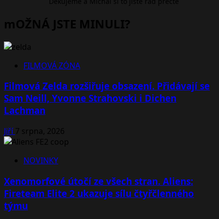
Děkujeme a Michal si to jistě rád přečte
mOŽNÁ JSTE MINULI?
FILMOVÁ ZÓNA
Filmová Zelda rozšiřuje obsazení. Přidávají se
Sam Neill, Yvonne Strahovski i Dichen
Lachman
Jiří
7 srpna, 2026
NOVINKY
Xenomorfové útočí ze všech stran. Aliens:
Fireteam Elite 2 ukazuje sílu čtyřčlenného
týmu