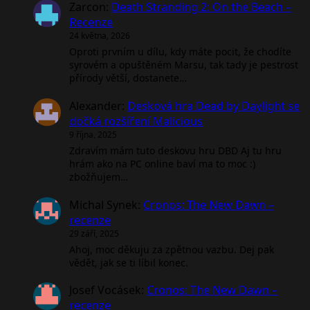
Zarcon
:
Death Stranding 2: On the Beach –
Recenze
24 května, 2026
Oproti prvním u dílu, kdy máte pocit, že chodíte
syrovém a opuštěném Marsu, tak tady je pestrost
přírody větší, dostanete…
Alexander
:
Desková hra Dead by Daylight se
dočká rozšíření Malicious
9 října, 2025
Zdravím mám tuto deskovu hru DBD Aj tu hru
hrám ako na PC online baví ma to moc :)
zbožňujem…
Michal Synek
:
Cronos: The New Dawn –
recenze
29 září, 2025
Ahoj, moc děkuju za zpětnou vazbu. Dej pak
vědět, jak se ti líbil konec.
Josef Vocásek
:
Cronos: The New Dawn –
recenze