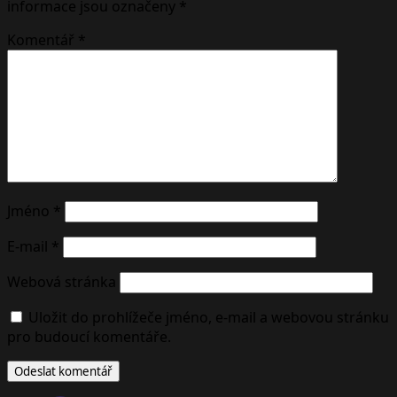
informace jsou označeny
*
Komentář
*
Jméno
*
E-mail
*
Webová stránka
Uložit do prohlížeče jméno, e-mail a webovou stránku
pro budoucí komentáře.