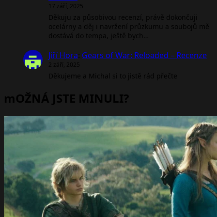
17 září, 2025
Děkuju za působivou recenzí, právě dokončuji
ocelárny a děj i navržení průzkumu a soubojů mě
dostává do tempa, ještě bych…
Jiří Hora
:
Gears of War: Reloaded – Recenze
2 září, 2025
Děkujeme a Michal si to jistě rád přečte
mOŽNÁ JSTE MINULI?