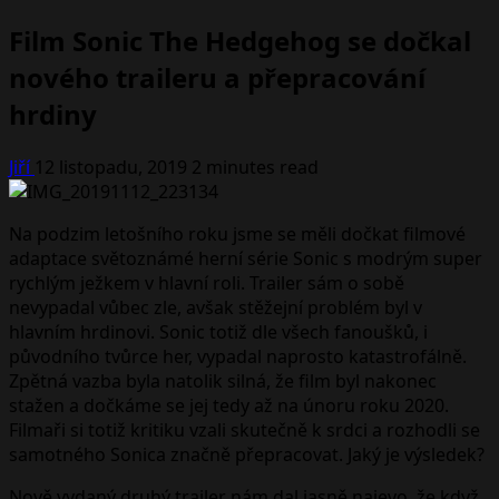
Film Sonic The Hedgehog se dočkal
nového traileru a přepracování
hrdiny
Jiří
12 listopadu, 2019
2 minutes read
Na podzim letošního roku jsme se měli dočkat filmové
adaptace světoznámé herní série Sonic s modrým super
rychlým ježkem v hlavní roli. Trailer sám o sobě
nevypadal vůbec zle, avšak stěžejní problém byl v
hlavním hrdinovi. Sonic totiž dle všech fanoušků, i
původního tvůrce her, vypadal naprosto katastrofálně.
Zpětná vazba byla natolik silná, že film byl nakonec
stažen a dočkáme se jej tedy až na únoru roku 2020.
Filmaři si totiž kritiku vzali skutečně k srdci a rozhodli se
samotného Sonica značně přepracovat. Jaký je výsledek?
Nově vydaný druhý trailer nám dal jasně najevo, že když