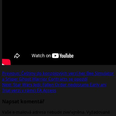
Post
Previous:
Češtiny do konzolových verzí her Bee Simulator
a Sniper Ghost Warrior Contracts se opozdí
navigation
Next:
Star Wars Jedi: Fallen Order nedostane Early ani
Trial verzi v rámci EA Access
Napsat komentář
Vaše e-mailová adresa nebude zveřejněna.
Vyžadované