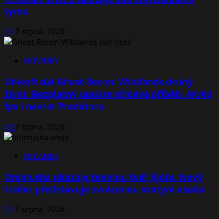
týmu
Jiří
7 srpna, 2026
NOVINKY
Ubisoft dal Ghost Recon: Wildlands druhý
život. Bezplatný update přidává příběh, 4K/60
fps i návrat Predátora
Jiří
7 srpna, 2026
NOVINKY
Onimusha ukazuje temnou tvář Kjóta. Nový
trailer představuje zvrácenou svatyni osudu
Jiří
7 srpna, 2026