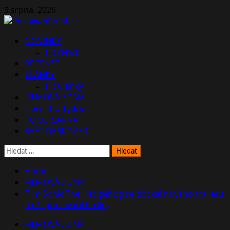
Skip
9 srpna, 2026
to
content
Primary
NOVINKY
Menu
PR News
RECENZE
ČLÁNKY
PR Články
FILMOVÁ ZÓNA
Herní Tip Týdne
KOMIKSÁRNA
SVĚT DESKOVEK
Vyhledávání
Home
FILMOVÁ ZÓNA
Film Sonic The Hedgehog se dočkal nového traileru
a přepracování hrdiny
FILMOVÁ ZÓNA