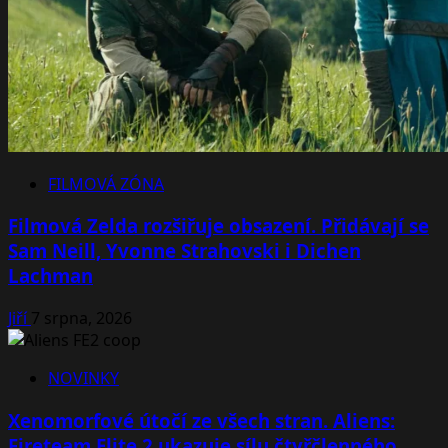
FILMOVÁ ZÓNA
Filmová Zelda rozšiřuje obsazení. Přidávají se
Sam Neill, Yvonne Strahovski i Dichen
Lachman
Jiří
7 srpna, 2026
NOVINKY
Xenomorfové útočí ze všech stran. Aliens:
Fireteam Elite 2 ukazuje sílu čtyřčlenného