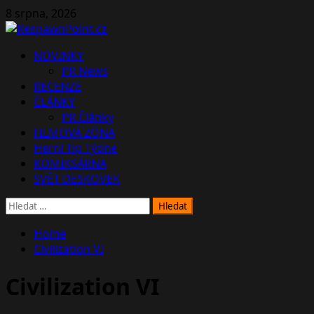
Skip
8 srpna, 2026
to
content
Primary
NOVINKY
Menu
PR News
RECENZE
ČLÁNKY
PR Články
FILMOVÁ ZÓNA
Herní Tip Týdne
KOMIKSÁRNA
SVĚT DESKOVEK
Vyhledávání
Home
Civilization VI
Civilization VI