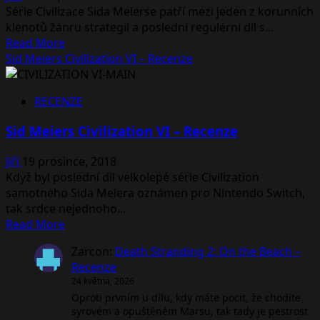
Série Civilizace Sida Meierse patří mezi jeden z korunních
Season
klenotů žánru strategií a poslední regulérní díl s...
Pass
Read
Read More
more
Sid Meiers Civilization VI – Recenze
about
Oznámena
RECENZE
strategie
Civilization
Sid Meiers Civilization VI – Recenze
VI
pro
Jiří
19 prosince, 2018
Xbox
Když byl poslední díl velkolepé série Civilization
One
samotného Sida Meiera oznámen pro Nintendo Switch,
a
tak srdce nejednoho...
Playstation
Read
Read More
4
more
Zarcon
:
Death Stranding 2: On the Beach –
about
Recenze
Sid
24 května, 2026
Meiers
Oproti prvním u dílu, kdy máte pocit, že chodíte
Civilization
syrovém a opuštěném Marsu, tak tady je pestrost
VI