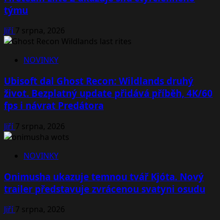
týmu
Jiří
7 srpna, 2026
NOVINKY
Ubisoft dal Ghost Recon: Wildlands druhý
život. Bezplatný update přidává příběh, 4K/60
fps i návrat Predátora
Jiří
7 srpna, 2026
NOVINKY
Onimusha ukazuje temnou tvář Kjóta. Nový
trailer představuje zvrácenou svatyni osudu
Jiří
7 srpna, 2026