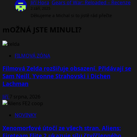
Jiří Hora
:
Gears of War: Reloaded – Recenze
2 září, 2025
Děkujeme a Michal si to jistě rád přečte
mOŽNÁ JSTE MINULI?
FILMOVÁ ZÓNA
Filmová Zelda rozšiřuje obsazení. Přidávají se
Sam Neill, Yvonne Strahovski i Dichen
Lachman
Jiří
7 srpna, 2026
NOVINKY
Xenomorfové útočí ze všech stran. Aliens:
Fireteam Elite 2 ukazuje sílu čtyřčlenného