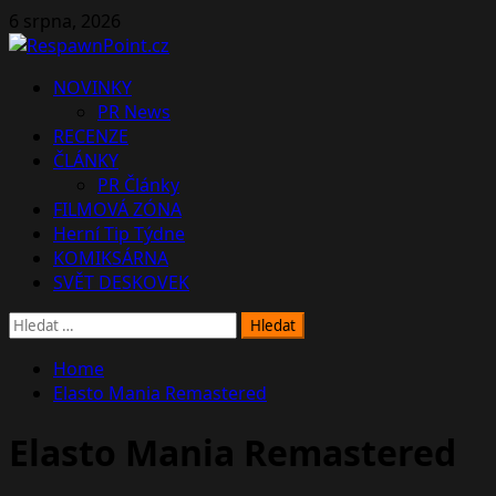
Skip
6 srpna, 2026
to
content
Primary
NOVINKY
Menu
PR News
RECENZE
ČLÁNKY
PR Články
FILMOVÁ ZÓNA
Herní Tip Týdne
KOMIKSÁRNA
SVĚT DESKOVEK
Vyhledávání
Home
Elasto Mania Remastered
Elasto Mania Remastered