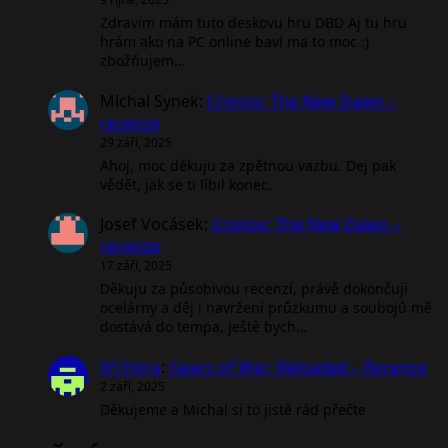
Zdravím mám tuto deskovu hru DBD Aj tu hru
hrám ako na PC online baví ma to moc :)
zbožňujem…
Michal Synek
:
Cronos: The New Dawn –
recenze
29 září, 2025
Ahoj, moc děkuju za zpětnou vazbu. Dej pak
vědět, jak se ti líbil konec.
Josef Vocásek
:
Cronos: The New Dawn –
recenze
17 září, 2025
Děkuju za působivou recenzí, právě dokončuji
ocelárny a děj i navržení průzkumu a soubojů mě
dostává do tempa, ještě bych…
Jiří Hora
:
Gears of War: Reloaded – Recenze
2 září, 2025
Děkujeme a Michal si to jistě rád přečte