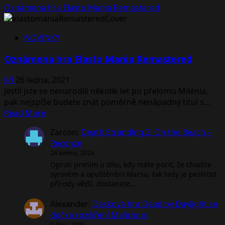
Oznámena hra Elasto Mania Remastered
NOVINKY
Oznámena hra Elasto Mania Remastered
Jiří
26 ledna, 2021
Jestli jste se nenarodili několik let po přelomu Milénia,
pak nejspíše budete znát poměrně nenápadný titul s...
Read
Read More
more
Zarcon
:
Death Stranding 2: On the Beach –
about
Recenze
Oznámena
24 května, 2026
hra
Oproti prvním u dílu, kdy máte pocit, že chodíte
Elasto
syrovém a opuštěném Marsu, tak tady je pestrost
Mania
přírody větší, dostanete…
Remastered
Alexander
:
Desková hra Dead by Daylight se
dočká rozšíření Malicious
9 října, 2025