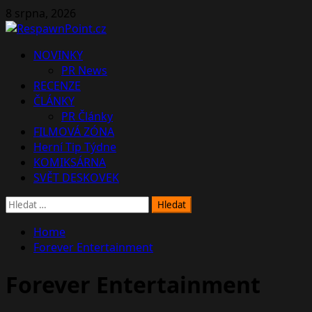
Skip
8 srpna, 2026
to
content
Primary
NOVINKY
Menu
PR News
RECENZE
ČLÁNKY
PR Články
FILMOVÁ ZÓNA
Herní Tip Týdne
KOMIKSÁRNA
SVĚT DESKOVEK
Vyhledávání
Home
Forever Entertainment
Forever Entertainment