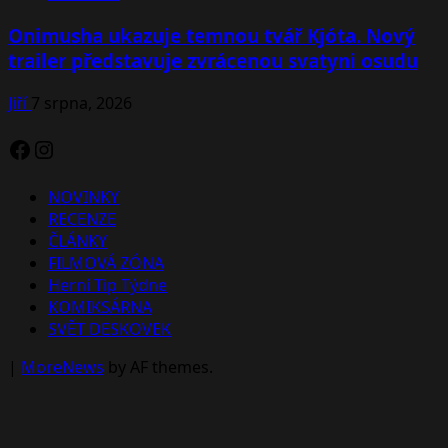
Onimusha ukazuje temnou tvář Kjóta. Nový
trailer představuje zvrácenou svatyni osudu
Jiří
7 srpna, 2026
Facebook
Instagram
NOVINKY
RECENZE
ČLÁNKY
FILMOVÁ ZÓNA
Herní Tip Týdne
KOMIKSÁRNA
SVĚT DESKOVEK
|
MoreNews
by AF themes.