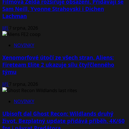
Filmová Zelda rozšiřuje obsazení. Přidávají se
Sam Neill, Yvonne Strahovski i Dichen
Lachman
Jiří
7 srpna, 2026
NOVINKY
Xenomorfové útočí ze všech stran. Aliens:
Fireteam Elite 2 ukazuje sílu čtyřčlenného
týmu
Jiří
7 srpna, 2026
NOVINKY
Ubisoft dal Ghost Recon: Wildlands druhý
život. Bezplatný update přidává příběh, 4K/60
fps i návrat Predátora