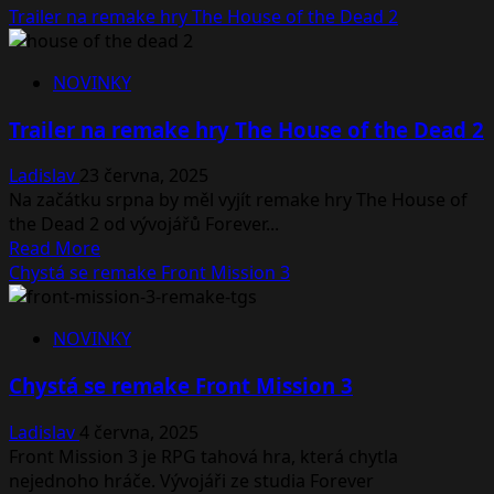
Trailer na remake hry The House of the Dead 2
NOVINKY
Trailer na remake hry The House of the Dead 2
Ladislav
23 června, 2025
Na začátku srpna by měl vyjít remake hry The House of
the Dead 2 od vývojářů Forever...
Read
Read More
more
Chystá se remake Front Mission 3
about
Trailer
NOVINKY
na
remake
Chystá se remake Front Mission 3
hry
The
Ladislav
4 června, 2025
House
Front Mission 3 je RPG tahová hra, která chytla
of
nejednoho hráče. Vývojáři ze studia Forever
the