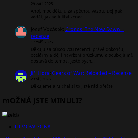
29 září, 2025
Ahoj, moc děkuju za zpětnou vazbu. Dej pak
vědět, jak se ti líbil konec.
Josef Vocásek
:
Cronos: The New Dawn –
recenze
17 září, 2025
Děkuju za působivou recenzí, právě dokončuji
ocelárny a děj i navržení průzkumu a soubojů mě
dostává do tempa, ještě bych…
Jiří Hora
:
Gears of War: Reloaded – Recenze
2 září, 2025
Děkujeme a Michal si to jistě rád přečte
mOŽNÁ JSTE MINULI?
FILMOVÁ ZÓNA