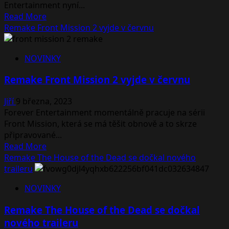
Entertainment nyní...
Dead
Read
Read More
2
more
Remake Front Mission 2 vyjde v červnu
about
Chystá
NOVINKY
se
remake
Remake Front Mission 2 vyjde v červnu
Front
Mission
Jiří
9 března, 2023
3
Forever Entertainment momentálně pracuje na sérii
Front Mission, která se má těšit obnově a to skrze
připravované...
Read
Read More
more
Remake The House of the Dead se dočkal nového
about
traileru
Remake
NOVINKY
Front
Mission
Remake The House of the Dead se dočkal
2
nového traileru
vyjde