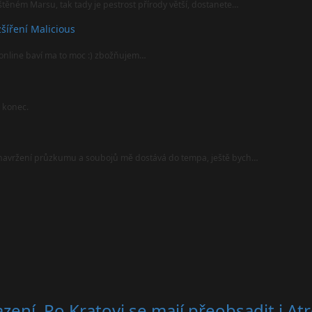
štěném Marsu, tak tady je pestrost přírody větší, dostanete…
šíření Malicious
online baví ma to moc :) zbožňujem…
l konec.
i navržení průzkumu a soubojů mě dostává do tempa, ještě bych…
zení. Po Kratovi se mají přeobsadit i At