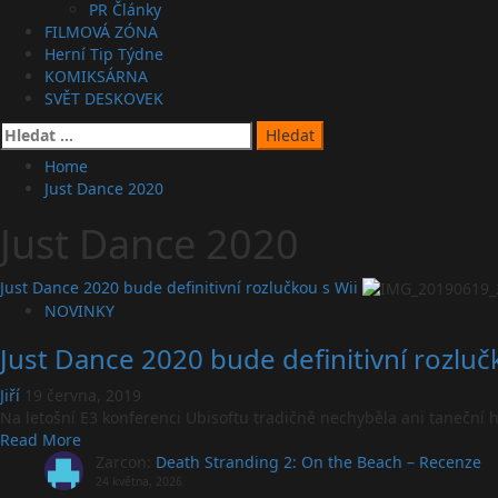
PR Články
FILMOVÁ ZÓNA
Herní Tip Týdne
KOMIKSÁRNA
SVĚT DESKOVEK
Vyhledávání
Home
Just Dance 2020
Just Dance 2020
Just Dance 2020 bude definitivní rozlučkou s Wii
NOVINKY
Just Dance 2020 bude definitivní rozluč
Jiří
19 června, 2019
Na letošní E3 konferenci Ubisoftu tradičně nechyběla ani taneční h
Read
Read More
more
Zarcon
:
Death Stranding 2: On the Beach – Recenze
about
24 května, 2026