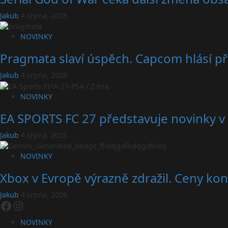
Jakub
4 srpna, 2026
NOVINKY
Pragmata slaví úspěch. Capcom hlásí př
Jakub
4 srpna, 2026
NOVINKY
EA SPORTS FC 27 představuje novinky v 
Jakub
4 srpna, 2026
NOVINKY
Xbox v Evropě výrazně zdražil. Ceny konz
Jakub
4 srpna, 2026
Facebook
Instagram
NOVINKY