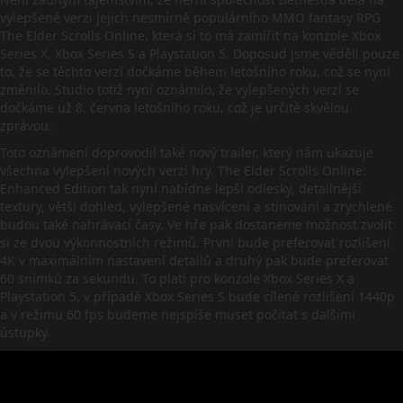
vylepšené verzi jejich nesmírně populárního MMO fantasy RPG
The Elder Scrolls Online, která si to má zamířit na konzole Xbox
Series X, Xbox Series S a Playstation 5. Doposud jsme věděli pouze
to, že se těchto verzí dočkáme během letošního roku, což se nyní
změnilo. Studio totiž nyní oznámilo, že vylepšených verzí se
dočkáme už 8. června letošního roku, což je určitě skvělou
zprávou.
Toto oznámení doprovodil také nový trailer, který nám ukazuje
všechna vylepšení nových verzí hry. The Elder Scrolls Online:
Enhanced Edition tak nyní nabídne lepší odlesky, detailnější
textury, větší dohled, vylepšené nasvícení a stínování a zrychlené
budou také nahrávací časy. Ve hře pak dostaneme možnost zvolit
si ze dvou výkonnostních režimů. První bude preferovat rozlišení
4K v maximálním nastavení detailů a druhý pak bude preferovat
60 snímků za sekundu. To platí pro konzole Xbox Series X a
Playstation 5, v případě Xbox Series S bude cílené rozlišení 1440p
a v režimu 60 fps budeme nejspíše muset počítat s dalšími
ústupky.