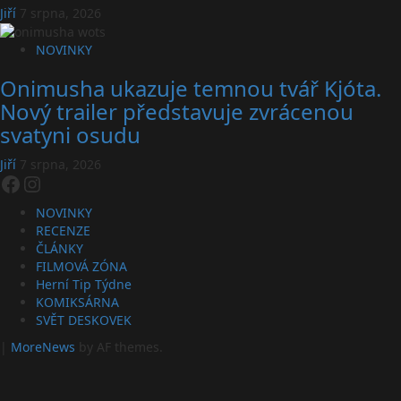
Jiří
7 srpna, 2026
NOVINKY
Onimusha ukazuje temnou tvář Kjóta.
Nový trailer představuje zvrácenou
svatyni osudu
Jiří
7 srpna, 2026
Facebook
Instagram
NOVINKY
RECENZE
ČLÁNKY
FILMOVÁ ZÓNA
Herní Tip Týdne
KOMIKSÁRNA
SVĚT DESKOVEK
|
MoreNews
by AF themes.