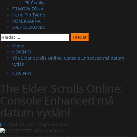
PR Články
FILMOVÁ ZÓNA
Herní Tip Týdne
KOMIKSÁRNA
SVĚT DESKOVEK
Vyhledávání
Home
NOVINKY
The Elder Scrolls Online: Console Enhanced má datum
vydání
NOVINKY
The Elder Scrolls Online:
Console Enhanced má
datum vydání
Jiří
2 dubna, 2021
2 minutes read
Není žádným tajemstvím, že herní společnost Bethesda dělá na