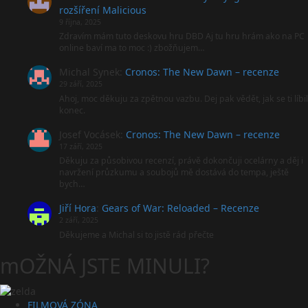
rozšíření Malicious
9 října, 2025
Zdravím mám tuto deskovu hru DBD Aj tu hru hrám ako na PC
online baví ma to moc :) zbožňujem…
Michal Synek
:
Cronos: The New Dawn – recenze
29 září, 2025
Ahoj, moc děkuju za zpětnou vazbu. Dej pak vědět, jak se ti líbil
konec.
Josef Vocásek
:
Cronos: The New Dawn – recenze
17 září, 2025
Děkuju za působivou recenzí, právě dokončuji ocelárny a děj i
navržení průzkumu a soubojů mě dostává do tempa, ještě
bych…
Jiří Hora
:
Gears of War: Reloaded – Recenze
2 září, 2025
Děkujeme a Michal si to jistě rád přečte
mOŽNÁ JSTE MINULI?
FILMOVÁ ZÓNA