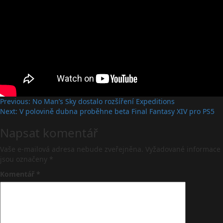
Post
Previous:
No Man’s Sky dostalo rozšíření Expeditions
Next:
V polovině dubna proběhne beta Final Fantasy XIV pro PS5
navigation
Napsat komentář
Vaše e-mailová adresa nebude zveřejněna.
Vyžadované informace
jsou označeny
*
Komentář
*