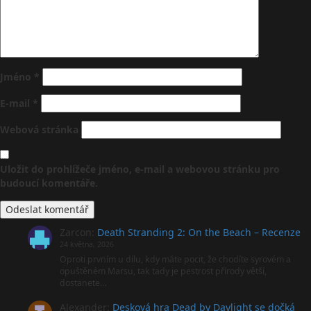
Jméno
*
E-mail
*
Webová stránka
Uložit do prohlížeče jméno, e-mail a webovou stránku pro
budoucí komentáře.
Zarcon
:
Death Stranding 2: On the Beach – Recenze
24 května, 2026
Oproti prvním u dílu, kdy máte pocit, že chodíte syrovém a
opuštěném Marsu, tak tady je pestrost přírody větší,
dostanete…
Alexander
:
Desková hra Dead by Daylight se dočká