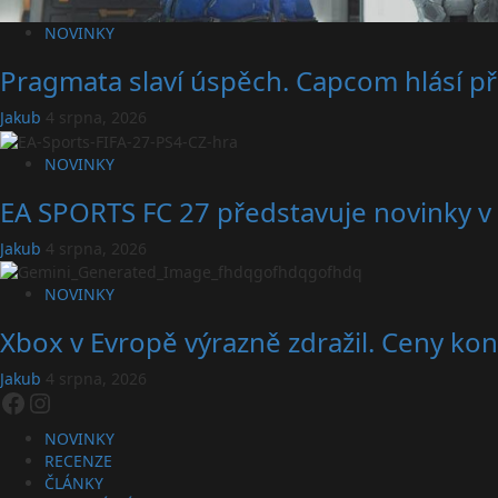
NOVINKY
Pragmata slaví úspěch. Capcom hlásí př
Jakub
4 srpna, 2026
NOVINKY
EA SPORTS FC 27 představuje novinky v 
Jakub
4 srpna, 2026
NOVINKY
Xbox v Evropě výrazně zdražil. Ceny konz
Jakub
4 srpna, 2026
Facebook
Instagram
NOVINKY
RECENZE
ČLÁNKY