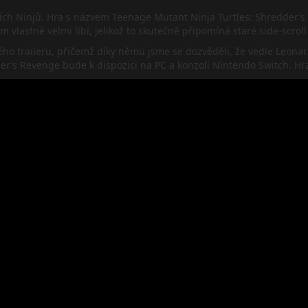
ch Ninjů. Hra s názvem Teenage Mutant Ninja Turtles: Shredder’s 
 vlastně velmi líbí, jelikož to skutečně připomíná staré side-scrol
 traileru, přičemž díky němu jsme se dozvěděli, že vedle Leonard
er’s Revenge bude k dispozici na PC a konzoli Nintendo Switch. Hr