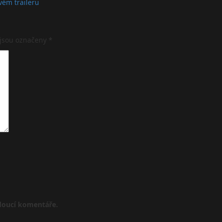
vém traileru
 jsou označeny
*
udoucí komentáře.