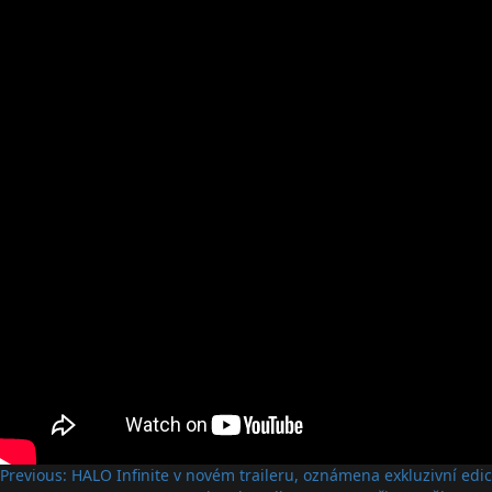
Post
Previous:
HALO Infinite v novém traileru, oznámena exkluzivní edic