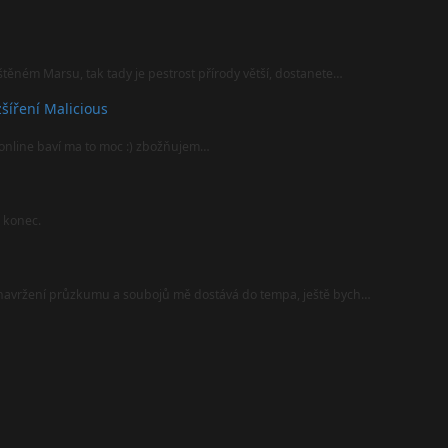
štěném Marsu, tak tady je pestrost přírody větší, dostanete…
šíření Malicious
online baví ma to moc :) zbožňujem…
l konec.
i navržení průzkumu a soubojů mě dostává do tempa, ještě bych…