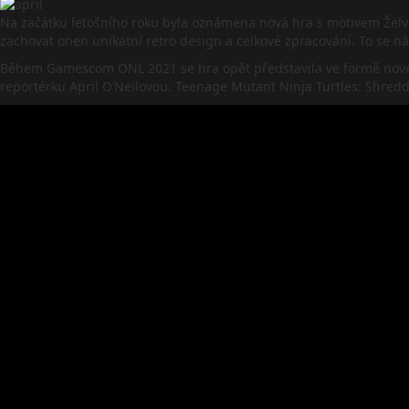
Na začátku letošního roku byla oznámena nová hra s motivem Želví
zachovat onen unikátní retro design a celkové zpracování. To se nám
Během Gamescom ONL 2021 se hra opět představila ve formě nového
reportérku April O’Neilovou. Teenage Mutant Ninja Turtles: Shredd