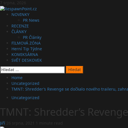
Skip
7 srpna, 2026
to
content
Primary
NOVINKY
Menu
PR News
RECENZE
ČLÁNKY
PR Články
FILMOVÁ ZÓNA
Herní Tip Týdne
KOMIKSÁRNA
SVĚT DESKOVEK
Vyhledávání
Home
Uncategorized
TMNT: Shredder’s Revenge se dočkalo nového traileru, zahraj
Uncategorized
TMNT: Shredder’s Revenge s
Jiří
26 srpna, 2021
1 minute read