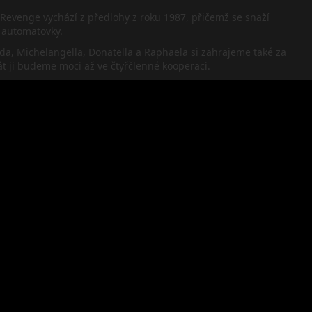
Revenge vychází z předlohy z roku 1987, přičemž se snaží
l automatovky.
a, Michelangella, Donatella a Raphaela si zahrajeme také za
át ji budeme moci až ve čtyřčlenné kooperaci.