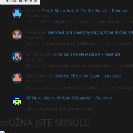
Zarcon
:
Death Stranding 2: On the Beach – Recenze
24 května, 2026
Oproti prvním u dílu, kdy máte pocit, že chodíte syrovém a opu
Alexander
:
Desková hra Dead by Daylight se dočká roz
9 října, 2025
Zdravím mám tuto deskovu hru DBD Aj tu hru hrám ako na PC 
Michal Synek
:
Cronos: The New Dawn – recenze
29 září, 2025
Ahoj, moc děkuju za zpětnou vazbu. Dej pak vědět, jak se ti líbi
Josef Vocásek
:
Cronos: The New Dawn – recenze
17 září, 2025
Děkuju za působivou recenzí, právě dokončuji ocelárny a děj 
Jiří Hora
:
Gears of War: Reloaded – Recenze
2 září, 2025
Děkujeme a Michal si to jistě rád přečte
mOŽNÁ JSTE MINULI?