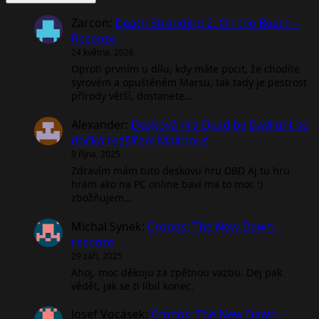
Zarcon
:
Death Stranding 2: On the Beach –
Recenze
24 května, 2026
Oproti prvním u dílu, kdy máte pocit, že chodíte
syrovém a opuštěném Marsu, tak tady je pestrost
přírody větší, dostanete…
Alexander
:
Desková hra Dead by Daylight se
dočká rozšíření Malicious
9 října, 2025
Zdravím mám tuto deskovu hru DBD Aj tu hru
hrám ako na PC online baví ma to moc :)
zbožňujem…
Michal Synek
:
Cronos: The New Dawn –
recenze
29 září, 2025
Ahoj, moc děkuju za zpětnou vazbu. Dej pak
vědět, jak se ti líbil konec.
Josef Vocásek
:
Cronos: The New Dawn –