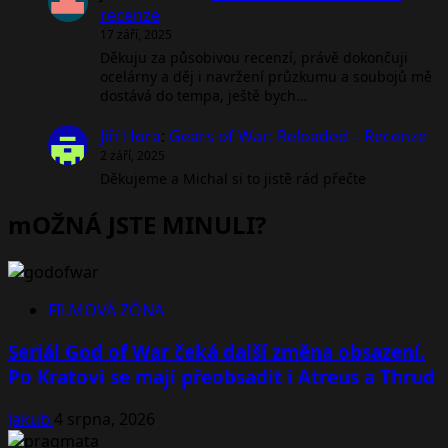
recenze
17 září, 2025
Děkuju za působivou recenzí, právě dokončuji
ocelárny a děj i navržení průzkumu a soubojů mě
dostává do tempa, ještě bych…
Jiří Hora
:
Gears of War: Reloaded – Recenze
2 září, 2025
Děkujeme a Michal si to jistě rád přečte
mOŽNÁ JSTE MINULI?
FILMOVÁ ZÓNA
Seriál God of War čeká další změna obsazení.
Po Kratovi se mají přeobsadit i Atreus a Thrud
Jakub
4 srpna, 2026