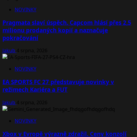
NOVINKY
Pragmata slaví úspěch. Capcom hlásí přes 2,5
milionu prodaných kopií a naznačuje
pokračování
Jakub
4 srpna, 2026
NOVINKY
EA SPORTS FC 27 představuje novinky v
režimech Kariéra a FUT
Jakub
4 srpna, 2026
NOVINKY
Xbox v Evropě výrazně zdražil. Ceny konzolí