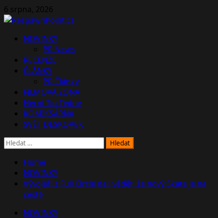
Skip
6 srpna, 2026
to
content
Primary
NOVINKY
Menu
PR News
RECENZE
ČLÁNKY
PR Články
FILMOVÁ ZÓNA
Herní Tip Týdne
KOMIKSÁRNA
SVĚT DESKOVEK
Vyhledávání
Home
NOVINKY
Vývojáři z Full Circle dali vědět, že nový Skate je na
cestě
NOVINKY