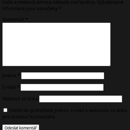
Vaše e-mailová adresa nebude zveřejněna.
Vyžadované
informace jsou označeny
*
Komentář
*
Jméno
*
E-mail
*
Webová stránka
Uložit do prohlížeče jméno, e-mail a webovou stránku
pro budoucí komentáře.