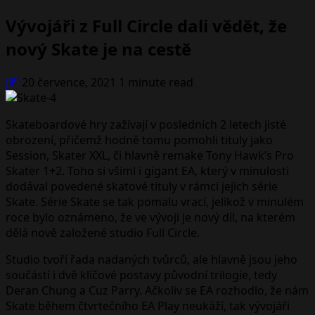
Vývojáři z Full Circle dali vědět, že
nový Skate je na cestě
Jiří
20 července, 2021
1 minute read
Skateboardové hry zažívají v posledních 2 letech jisté
obrození, přičemž hodně tomu pomohli tituly jako
Session, Skater XXL, či hlavně remake Tony Hawk’s Pro
Skater 1+2. Toho si všiml i gigant EA, který v minulosti
dodával povedené skatové tituly v rámci jejich série
Skate. Série Skate se tak pomalu vrací, jelikož v minulém
roce bylo oznámeno, že ve vývoji je nový díl, na kterém
dělá nově založené studio Full Circle.
Studio tvoří řada nadaných tvůrců, ale hlavně jsou jeho
součástí i dvě klíčové postavy původní trilogie, tedy
Deran Chung a Cuz Parry. Ačkoliv se EA rozhodlo, že nám
Skate během čtvrtečního EA Play neukáží, tak vývojáři