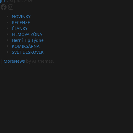
Jiří
7 srpna, 2026
Facebook
Instagram
NOVINKY
RECENZE
ČLÁNKY
FILMOVÁ ZÓNA
Herní Tip Týdne
KOMIKSÁRNA
SVĚT DESKOVEK
|
MoreNews
by AF themes.