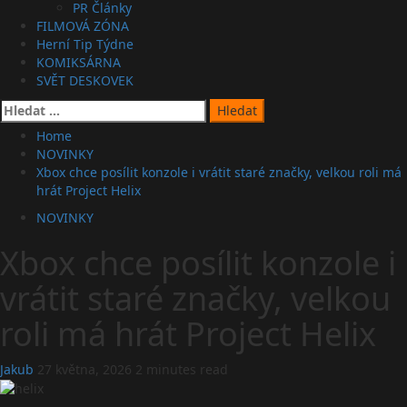
PR Články
FILMOVÁ ZÓNA
Herní Tip Týdne
KOMIKSÁRNA
SVĚT DESKOVEK
Vyhledávání
Home
NOVINKY
Xbox chce posílit konzole i vrátit staré značky, velkou roli má
hrát Project Helix
NOVINKY
Xbox chce posílit konzole i
vrátit staré značky, velkou
roli má hrát Project Helix
Jakub
27 května, 2026
2 minutes read