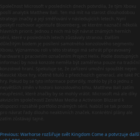
Společnost Microsoft v posledních dnech potvrdila, že tým Xboxu
posílí analytik Matthew Ball. Ten má mít na starost dlouhodobou
strategii značky a její směřování v následujících letech. Nyní
poskytl rozhovor agentuře Bloomberg, ve kterém naznačil několik
hlavních priorit. Jednou z nich má být návrat známých herních
sérií, které v posledních letech zůstávaly stranou. Dalším
důležitým bodem je posílení samotného konzolového segmentu
Xboxu. Významnou roli v této strategii má sehrát připravovaný
hardware s pracovním označením Project Helix. Podle dostupných
informací by nová konzole neměla být zaměřena pouze na tradiční
konzolové hraní. Spekuluje se, že zařízení umožní spouštět nejen
klasické Xbox hry, včetně titulů z předchozích generací, ale také PC
hry. Pokud by se tyto informace potvrdily, mohlo by jít o jednu z
největších změn v historii konzolového trhu. Matthew Ball zatím
neupřesnil, které značky by se mohly vrátit. Microsoft má ale díky
akvizicím společností ZeniMax Media a Activision Blizzard k
dispozici rozsáhlé portfolio známých sérií. Nabízí se tak prostor
pro návrat řady dlouho neaktivních značek. Konkrétní plány ale
zatím zůstávají tajné.
Post
Previous:
Warhorse rozšiřuje svět Kingdom Come a potvrzuje další