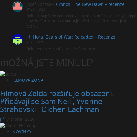
Josef Vocásek
:
Cronos: The New Dawn – recenze
17 září, 2025
Děkuju za působivou recenzí, právě dokončuji ocelárny a děj i
navržení průzkumu a soubojů mě dostává do tempa, ještě
bych…
Jiří Hora
:
Gears of War: Reloaded – Recenze
2 září, 2025
Děkujeme a Michal si to jistě rád přečte
mOŽNÁ JSTE MINULI?
FILMOVÁ ZÓNA
Filmová Zelda rozšiřuje obsazení.
Přidávají se Sam Neill, Yvonne
Strahovski i Dichen Lachman
Jiří
7 srpna, 2026
NOVINKY