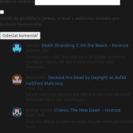
Webová stránka
Uložit do prohlížeče jméno, e-mail a webovou stránku pro
budoucí komentáře.
Zarcon
:
Death Stranding 2: On the Beach – Recenze
24 května, 2026
Oproti prvním u dílu, kdy máte pocit, že chodíte syrovém a
opuštěném Marsu, tak tady je pestrost přírody větší,
dostanete…
Alexander
:
Desková hra Dead by Daylight se dočká
rozšíření Malicious
9 října, 2025
Zdravím mám tuto deskovu hru DBD Aj tu hru hrám ako na PC
online baví ma to moc :) zbožňujem…
Michal Synek
:
Cronos: The New Dawn – recenze
29 září, 2025
Ahoj, moc děkuju za zpětnou vazbu. Dej pak vědět, jak se ti líbil
konec.