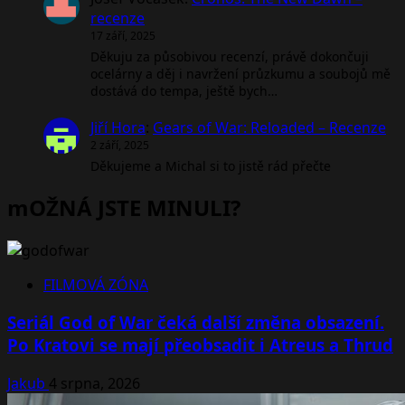
recenze
17 září, 2025
Děkuju za působivou recenzí, právě dokončuji
ocelárny a děj i navržení průzkumu a soubojů mě
dostává do tempa, ještě bych…
Jiří Hora
:
Gears of War: Reloaded – Recenze
2 září, 2025
Děkujeme a Michal si to jistě rád přečte
mOŽNÁ JSTE MINULI?
FILMOVÁ ZÓNA
Seriál God of War čeká další změna obsazení.
Po Kratovi se mají přeobsadit i Atreus a Thrud
Jakub
4 srpna, 2026