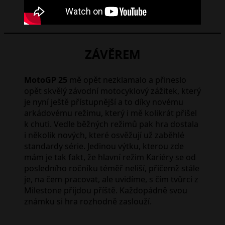
ZÁVĚREM
MotoGP 25
mě opět nezklamalo a přineslo
opět skvělý závodní motocyklový zážitek, který
je nyní ještě přístupnější a to díky novému
arkádovému režimu, který i mě kolikrát přišel
k chuti. Vedle běžných režimů pak hra dostala
i několik nových, které osvěžují už zaběhlé
standardy série. Jedinou výtku, kterou zde
mám je tak fakt, že hlavní režim Kariéry se od
posledního ročníku téměř neliší, přičemž stále
je, na čem pracovat, ale uvidíme, s čím tvůrci z
Milestone přijdou příště. Každopádně svou
známku si hra rozhodně zaslouží.