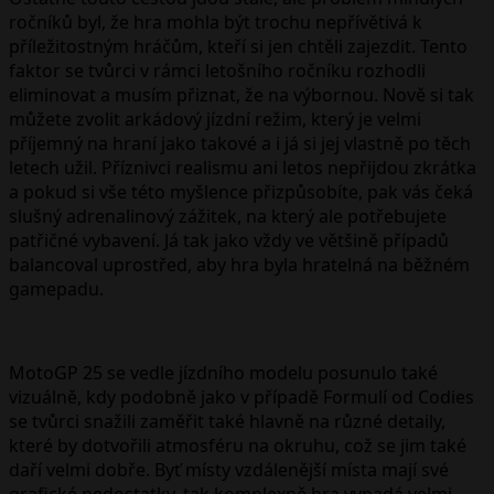
ročníků byl, že hra mohla být trochu nepřívětivá k
příležitostným hráčům, kteří si jen chtěli zajezdit. Tento
faktor se tvůrci v rámci letošního ročníku rozhodli
eliminovat a musím přiznat, že na výbornou. Nově si tak
můžete zvolit arkádový jízdní režim, který je velmi
příjemný na hraní jako takové a i já si jej vlastně po těch
letech užil. Příznivci realismu ani letos nepřijdou zkrátka
a pokud si vše této myšlence přizpůsobíte, pak vás čeká
slušný adrenalinový zážitek, na který ale potřebujete
patřičné vybavení. Já tak jako vždy ve většině případů
balancoval uprostřed, aby hra byla hratelná na běžném
gamepadu.
MotoGP 25 se vedle jízdního modelu posunulo také
vizuálně, kdy podobně jako v případě Formulí od Codies
se tvůrci snažili zaměřit také hlavně na různé detaily,
které by dotvořili atmosféru na okruhu, což se jim také
daří velmi dobře. Byť místy vzdálenější místa mají své
grafické nedostatky, tak komplexně hra vypadá velmi