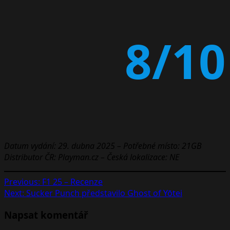
8/10
Datum vydání: 29. dubna 2025 – Potřebné místo: 21GB
Distributor ČR: Playman.cz – Česká lokalizace: NE
Post
Previous:
F1 25 – Recenze
Next:
Sucker Punch představilo Ghost of Yōtei
navigation
Napsat komentář