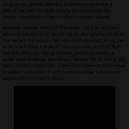
funguje na základě běžných štafetových pravidel a
pokud nechcete brázdit okruhy pouze standardní
cestou, rovněž jde o fajn osvěžení hry jako takové.
Nakonec zmíním MotoGP Stewards, což jsou AI řízení
asistenti závodu, kteří dohlíží na to, aby byla každá Gran
Prix férová. Penalizace tak nebudete dostávat jen vy, jak
to ve hrách bývá a AI jezdci zůstanou bez postihu. Nyní
hra vyhodnocuje, kdo je viníkem jakého incidentu a
podle toho přiděluje penalizace. Musím říci, že hra je díky
tomu daleko příjemnější. V minulosti jsem na neférovost
pravidel v závodních hrách hodně nadával, takže tento
aspekty hry rozhodně vítám.