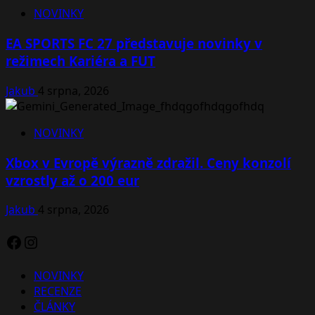
NOVINKY
EA SPORTS FC 27 představuje novinky v
režimech Kariéra a FUT
Jakub
4 srpna, 2026
NOVINKY
Xbox v Evropě výrazně zdražil. Ceny konzolí
vzrostly až o 200 eur
Jakub
4 srpna, 2026
Facebook
Instagram
NOVINKY
RECENZE
ČLÁNKY