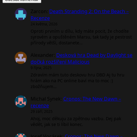
Zarcon
:
Death Stranding 2: On the Beach –
Recenze
24 května, 2026
Oproti prvním u dílu, kdy máte pocit, že chodíte
syrovém a opuštěném Marsu, tak tady je pestrost
přírody větší, dostanete…
Alexander
:
Desková hra Dead by Daylight se
dočká rozšíření Malicious
9 října, 2025
Zdravím mám tuto deskovu hru DBD Aj tu hru
hrám ako na PC online baví ma to moc :)
zbožňujem…
Michal Synek
:
Cronos: The New Dawn –
recenze
29 září, 2025
Ahoj, moc děkuju za zpětnou vazbu. Dej pak
vědět, jak se ti líbil konec.
Josef Vocásek
:
Cronos: The New Dawn –