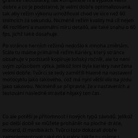
dobře a co je podstatné, je velmi dobře optimalizovaná,
tak aby režim výkonu umožňoval chod ve více než 60
snímcích za sekundu. Nicméně režim kvality má cíl nejen
4K rozlišení a maximální míru detailů, ale také snahu o 60
fps, jichž také dosahuje.
Po stránce herních režimů nedošlo k mnoha změnám.
Stále tu máme primárně režim Kariéry, který stránce
obsahuje v podstatě kopíruje loňský ročník, ale to není
svým způsobem výtka. Jelikož loni byla kariéry navržena
velmi dobře. Tvůrci se tedy zaměřili hlavně na nastavení
motocyklu jako takového, což má nyní větší vliv na jízdu
jako takovou. Nicméně se připravte, že v nastaveních a
testování následně strávite nějaký ten čas.
Co ale potěší je přítomnost i nových typů závodů. Jelikož
po delší době se můžete prohánět na ploché dráze,
motard, či minibikách. Tvůrci toto dokázali dobře
zaimplementovat také do kariéry, takže tu máme i