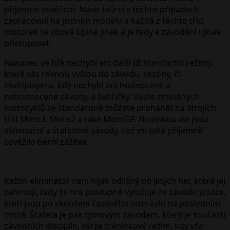
příjemné osvěžení. Navíc tvůrci v těchto případech
zapracovali na jízdním modelu a každá z těchto tříd
motorek se chová úplně jinak a je tedy k závodění i jinak
přistupovat.
Nakonec ve hře nechybí ani další již standartní režimy,
které vás rovnou vyšlou do závodu, sezóny, či
multiplayeru, kdy nechybí ani hodnocené a
nehodnocené závody, a žebříčky. Vedle zmíněných
motocyklů se standardně můžete prohánět na strojích
tříd Moto3, Moto2 a také MotoGP. Novinkou ale jsou
eliminační a štafetové závody, což mi také příjemně
osvěžilo herní zážitek.
Režim eliminator není nijak odlišný od jiných her, které jej
zahrnují, tady že hra postupně vylučuje ze závodu jezdce,
kteří jsou po skončení časového intervalu na posledním
místě. Štafeta je pak týmovým závodem, který je součástí
závodních disciplín, skrze tréninkový režim, kdy vše