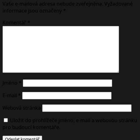
Vaše e-mailová adresa nebude zveřejněna.
Vyžadované
informace jsou označeny
*
Komentář
*
Jméno
*
E-mail
*
Webová stránka
Uložit do prohlížeče jméno, e-mail a webovou stránku
pro budoucí komentáře.