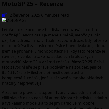
MotoGP 25 – Recenze
Jiří
12 července, 2025
6 minutes read
Letošní rok je pro mě z hlediska recenzování trochu
obtížnější, jelikož času je méně a méně, ale vždy si rád
užiji ten adrenalin na virtuální závodní dráze, kdy letos se
mi to poštěstili za poslední měsíce hned dvakrát. Jednou
jsem se proháněl v monopostech F1, kdy tato recenze je
rovněž již venku, a také na sedadlech královských
motocyklů MotoGP a v rámci ročníku
MotoGP 25
. Právě
této závodní hře se právě podíváme na zoubek, jelikož
italští tvůrci z Milestone přinesli opět trochu
komplexnější ročník, jenž je zároveň v mnoha ohledech
hráčsky nejpřívětivější.
A začneme právě přístupem. Tvůrci v posledních letech
cílili hlavně na co největší autentičnost z hlediska jízdního
a fyzikálního modelu a to se jim dařilo velmi dobře.
Ostatně touto cestou jdou stále, ale problém minulých