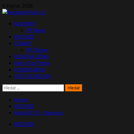
Skip
6 srpna, 2026
to
content
Primary
NOVINKY
Menu
PR News
RECENZE
ČLÁNKY
PR Články
FILMOVÁ ZÓNA
Herní Tip Týdne
KOMIKSÁRNA
SVĚT DESKOVEK
Vyhledávání
Home
RECENZE
MotoGP 25 – Recenze
RECENZE