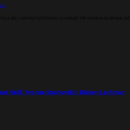
nze
árny a děj i navržení průzkumu a soubojů mě dostává do tempa, je
 Sam Neill, Yvonne Strahovski i Dichen Lachman