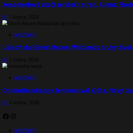
Xenomorfové útočí ze všech stran. Aliens: Fire
Jiří
7 srpna, 2026
NOVINKY
Ubisoft dal Ghost Recon: Wildlands druhý život
Jiří
7 srpna, 2026
NOVINKY
Onimusha ukazuje temnou tvář Kjóta. Nový tra
Jiří
7 srpna, 2026
Facebook
Instagram
NOVINKY