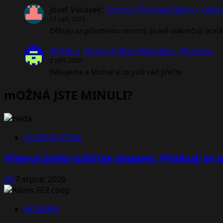
Josef Vocásek
:
Cronos: The New Dawn – rece
17 září, 2025
Děkuju za působivou recenzí, právě dokončuji ocel
Jiří Hora
:
Gears of War: Reloaded – Recenze
2 září, 2025
Děkujeme a Michal si to jistě rád přečte
mOŽNÁ JSTE MINULI?
FILMOVÁ ZÓNA
Filmová Zelda rozšiřuje obsazení. Přidávají se
Jiří
7 srpna, 2026
NOVINKY