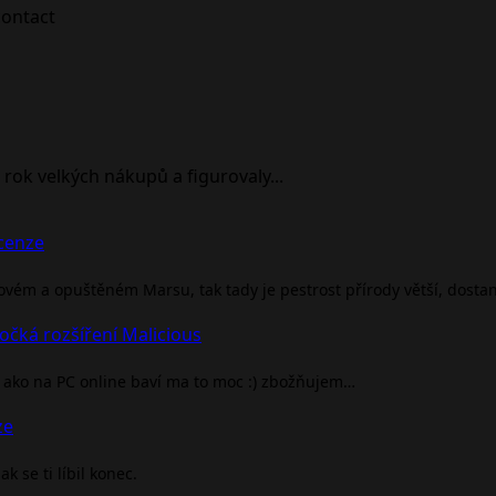
rok velkých nákupů a figurovaly...
ecenze
rovém a opuštěném Marsu, tak tady je pestrost přírody větší, dosta
očká rozšíření Malicious
ako na PC online baví ma to moc :) zbožňujem…
ze
 se ti líbil konec.