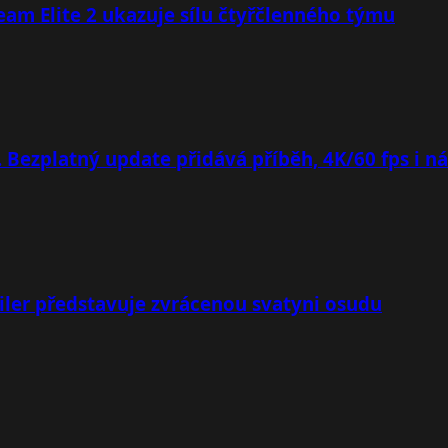
team Elite 2 ukazuje sílu čtyřčlenného týmu
. Bezplatný update přidává příběh, 4K/60 fps i n
iler představuje zvrácenou svatyni osudu