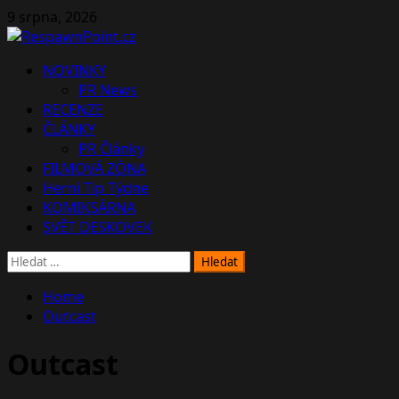
Skip
9 srpna, 2026
to
content
Primary
NOVINKY
Menu
PR News
RECENZE
ČLÁNKY
PR Články
FILMOVÁ ZÓNA
Herní Tip Týdne
KOMIKSÁRNA
SVĚT DESKOVEK
Vyhledávání
Home
Outcast
Outcast