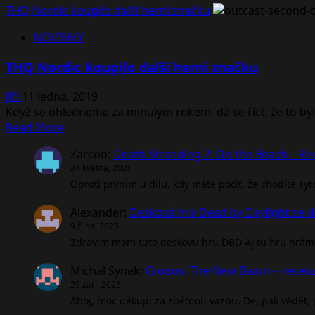
THQ Nordic koupilo další herní značku
NOVINKY
THQ Nordic koupilo další herní značku
Jiří
11 ledna, 2019
Když se ohledneme za minulým rokem, dá se říct, že to byl 
Read
Read More
more
Zarcon
:
Death Stranding 2: On the Beach – R
about
24 května, 2026
THQ
Oproti prvním u dílu, kdy máte pocit, že chodíte sy
Nordic
koupilo
Alexander
:
Desková hra Dead by Daylight se d
další
9 října, 2025
herní
Zdravím mám tuto deskovu hru DBD Aj tu hru hrám 
značku
Michal Synek
:
Cronos: The New Dawn – recen
29 září, 2025
Ahoj, moc děkuju za zpětnou vazbu. Dej pak vědět, jak