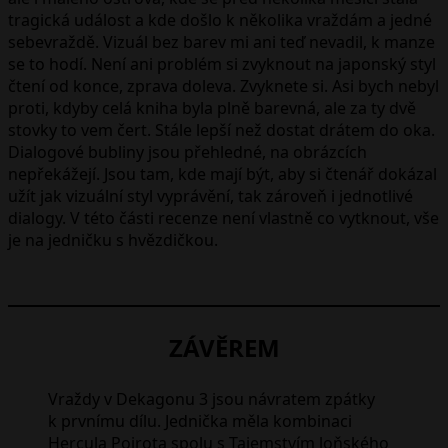
tragická událost a kde došlo k několika vraždám a jedné
sebevraždě. Vizuál bez barev mi ani teď nevadil, k manze
se to hodí. Není ani problém si zvyknout na japonský styl
čtení od konce, zprava doleva. Zvyknete si. Asi bych nebyl
proti, kdyby celá kniha byla plně barevná, ale za ty dvě
stovky to vem čert. Stále lepší než dostat drátem do oka.
Dialogové bubliny jsou přehledné, na obrázcích
nepřekážejí. Jsou tam, kde mají být, aby si čtenář dokázal
užít jak vizuální styl vyprávění, tak zároveň i jednotlivé
dialogy. V této části recenze není vlastně co vytknout, vše
je na jedničku s hvězdičkou.
ZÁVĚREM
Vraždy v Dekagonu 3 jsou návratem zpátky
k prvnímu dílu. Jednička měla kombinaci
Hercula Poirota spolu s Tajemstvím loňského