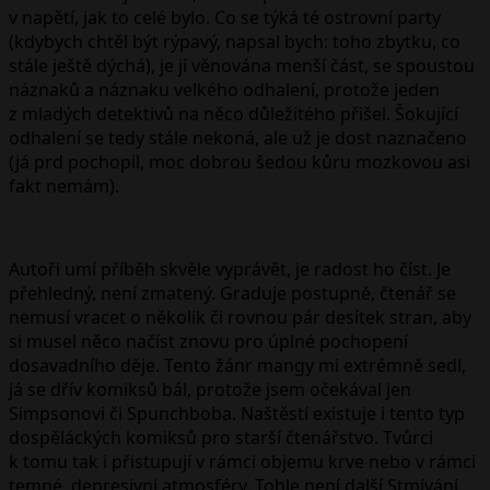
v napětí, jak to celé bylo. Co se týká té ostrovní party
(kdybych chtěl být rýpavý, napsal bych: toho zbytku, co
stále ještě dýchá), je jí věnována menší část, se spoustou
náznaků a náznaku velkého odhalení, protože jeden
z mladých detektivů na něco důležitého přišel. Šokující
odhalení se tedy stále nekoná, ale už je dost naznačeno
(já prd pochopil, moc dobrou šedou kůru mozkovou asi
fakt nemám).
Autoři umí příběh skvěle vyprávět, je radost ho číst. Je
přehledný, není zmatený. Graduje postupně, čtenář se
nemusí vracet o několik či rovnou pár desítek stran, aby
si musel něco načíst znovu pro úplné pochopení
dosavadního děje. Tento žánr mangy mi extrémně sedl,
já se dřív komiksů bál, protože jsem očekával jen
Simpsonovi či Spunchboba. Naštěstí existuje i tento typ
dospěláckých komiksů pro starší čtenářstvo. Tvůrci
k tomu tak i přistupují v rámci objemu krve nebo v rámci
temné, depresivní atmosféry. Tohle není další Stmívání