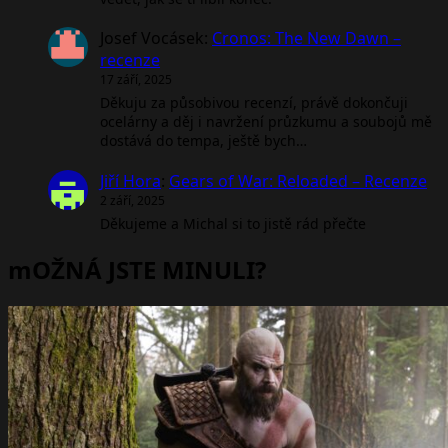
Josef Vocásek
:
Cronos: The New Dawn –
recenze
17 září, 2025
Děkuju za působivou recenzí, právě dokončuji
ocelárny a děj i navržení průzkumu a soubojů mě
dostává do tempa, ještě bych…
Jiří Hora
:
Gears of War: Reloaded – Recenze
2 září, 2025
Děkujeme a Michal si to jistě rád přečte
mOŽNÁ JSTE MINULI?