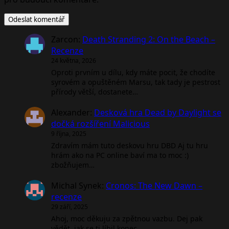
Zarcon
:
Death Stranding 2: On the Beach –
Recenze
24 května, 2026
Oproti prvním u dílu, kdy máte pocit, že chodíte
syrovém a opuštěném Marsu, tak tady je pestrost
přírody větší, dostanete…
Alexander
:
Desková hra Dead by Daylight se
dočká rozšíření Malicious
9 října, 2025
Zdravím mám tuto deskovu hru DBD Aj tu hru
hrám ako na PC online baví ma to moc :)
zbožňujem…
Michal Synek
:
Cronos: The New Dawn –
recenze
29 září, 2025
Ahoj, moc děkuju za zpětnou vazbu. Dej pak
vědět, jak se ti líbil konec.