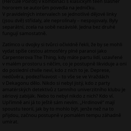
(Hercule Poirot) v kombinaci s klasickým teen slasher
hororem se autorům povedla na jedničku.
V pravidelných intervalech se jednotlivé dějové linky
(jsou dvě) střídaly, ale neprolínaly – nespojovaly. Byly
separátní, zcela na sobě nezávislé. Jedna bez druhé
fungují samostatně.
Zatímco u dvojky si tvůrci očividně řekli, že by se mohli
vydat spíše cestou atmosféry plné paranoi jako
Carpenterova The Thing, kdy máte partu lidí, uzavřené
v malém prostoru s něčím, co je postupně likviduje a oni
do poslední chvíle neví, kdo z nich to je. Deprese,
nedůvěra, podezřívavost – to vše se ve Vraždách
v Dekagonu dělo. Nikdo si nebyl jistý, kdo z party
amatérských detektivů z tamního univerzitního klubu je
sériový zabiják. Nebo to nebyl nikdo z nich? Kdo ví.
Upřímně ani já to ještě sám nevím. „Hrdinové“ mají
spoustu teorií, jak by to mohlo být, jenže než na to
přijdou, začnou postupně v pomalém tempu záhadně
umírat.