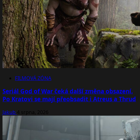
FILMOVÁ ZÓNA
Seriál God of War čeká další změna obsazení.
Po Kratovi se mají přeobsadit i Atreus a Thrud
Jakub
4 srpna, 2026