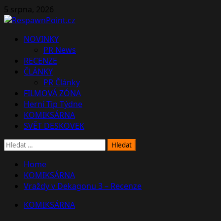
Skip
5 srpna, 2026
to
content
Primary
NOVINKY
Menu
PR News
RECENZE
ČLÁNKY
PR Články
FILMOVÁ ZÓNA
Herní Tip Týdne
KOMIKSÁRNA
SVĚT DESKOVEK
Vyhledávání
Home
KOMIKSÁRNA
Vraždy v Dekagonu 3 – Recenze
KOMIKSÁRNA