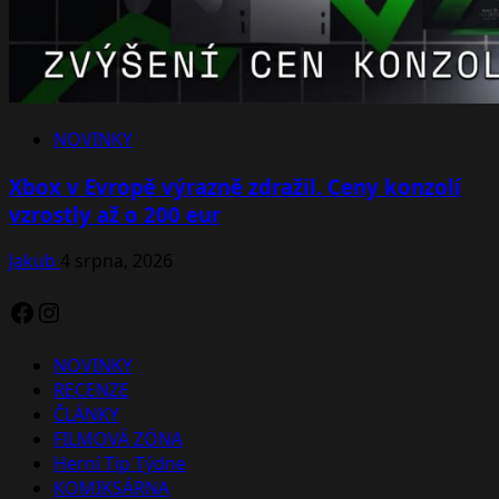
NOVINKY
Xbox v Evropě výrazně zdražil. Ceny konzolí
vzrostly až o 200 eur
Jakub
4 srpna, 2026
Facebook
Instagram
NOVINKY
RECENZE
ČLÁNKY
FILMOVÁ ZÓNA
Herní Tip Týdne
KOMIKSÁRNA