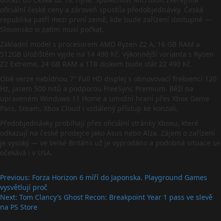
oficiální české ceny a zároveň spustila předobjednávky. Česká
republika patří mezi první země, kde bude zařízení dostupné —
Slovensko si zatím musí počkat.
Základní model s procesorem AMD Ryzen Z2 A, 16 GB RAM a
512GB úložištěm vyjde na 14 490 Kč. Výkonnější varianta s Ryzen
Z2 Extreme, 24 GB RAM a 1TB diskem bude stát 22 490 Kč.
Obě verze nabídnou 7″ Full HD displej s obnovovací frekvencí 120
Hz, jasem 500 nitů a podporou FreeSync Premium. Běží na
upraveném Windows 11 Home a umožní hraní přes Xbox Game
Pass, Steam, Xbox Cloud i vzdálený přístup ke konzoli.
Předobjednávky probíhají přes oficiální stránky Xboxu, které
odkazují na české prodejce jako Asus nebo Alza. Zájem o zařízení
je vysoký — ve Velké Británii už je vyprodáno a podobná situace se
očekává i v USA.
Post
Previous:
Forza Horizon 6 míří do Japonska. Playground Games
vysvětlují proč
navigation
Next:
Tom Clancy’s Ghost Recon: Breakpoint Year 1 pass ve slevě
na PS Store