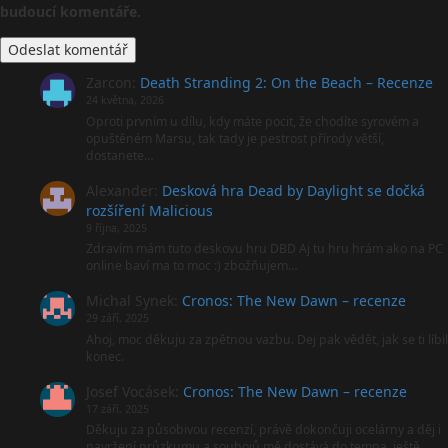
budoucí komentáře.
Zarcon
:
Death Stranding 2: On the Beach – Recenze
24 května, 2026
Oproti prvním u dílu, kdy máte pocit, že chodíte syrovém a
opuštěném Marsu, tak tady je pestrost přírody větší,
dostanete…
Alexander
:
Desková hra Dead by Daylight se dočká
rozšíření Malicious
9 října, 2025
Zdravím mám tuto deskovu hru DBD Aj tu hru hrám ako na PC
online baví ma to moc :) zbožňujem…
Michal Synek
:
Cronos: The New Dawn – recenze
29 září, 2025
Ahoj, moc děkuju za zpětnou vazbu. Dej pak vědět, jak se ti líbil
konec.
Josef Vocásek
:
Cronos: The New Dawn – recenze
17 září, 2025
Děkuju za působivou recenzí, právě dokončuji ocelárny a děj i
navržení průzkumu a soubojů mě dostává do tempa, ještě