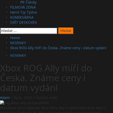
PR Články
FILMOVÁ ZÓNA
Herní Tip Týdne
KOMIKSÁRNA
SVĚT DESKOVEK
Vyhledávání
Home
NOVINKY
Xbox ROG Ally míří do Česka. Známe ceny i datum vydání
NOVINKY
Xbox ROG Ally míří do
Česka. Známe ceny i
datum vydání
Adam
1 října, 2025
1 minute read
Přenosné herní konzole Xbox ROG Ally a výkonnější ROG Ally X
dorazí do Česka už 16. října. Společnost Microsoft zveřejnila