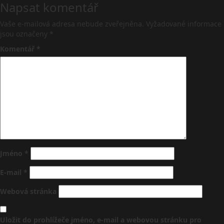
Napsat komentář
Vaše e-mailová adresa nebude zveřejněna.
Vyžadované informace
jsou označeny
*
Komentář
*
Jméno
*
E-mail
*
Webová stránka
Uložit do prohlížeče jméno, e-mail a webovou stránku pro