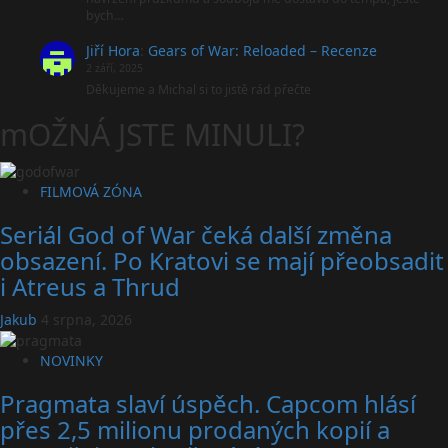
bych…
Jiří Hora
:
Gears of War: Reloaded – Recenze
2 září, 2025
Děkujeme a Michal si to jistě rád přečte
mOŽNÁ JSTE MINULI?
FILMOVÁ ZÓNA
Seriál God of War čeká další změna
obsazení. Po Kratovi se mají přeobsadit
i Atreus a Thrud
Jakub
4 srpna, 2026
NOVINKY
Pragmata slaví úspěch. Capcom hlásí
přes 2,5 milionu prodaných kopií a