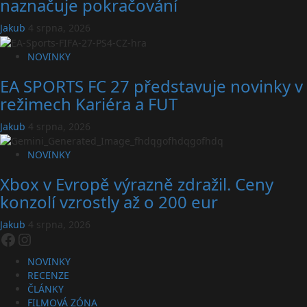
naznačuje pokračování
Jakub
4 srpna, 2026
NOVINKY
EA SPORTS FC 27 představuje novinky v
režimech Kariéra a FUT
Jakub
4 srpna, 2026
NOVINKY
Xbox v Evropě výrazně zdražil. Ceny
konzolí vzrostly až o 200 eur
Jakub
4 srpna, 2026
Facebook
Instagram
NOVINKY
RECENZE
ČLÁNKY
FILMOVÁ ZÓNA