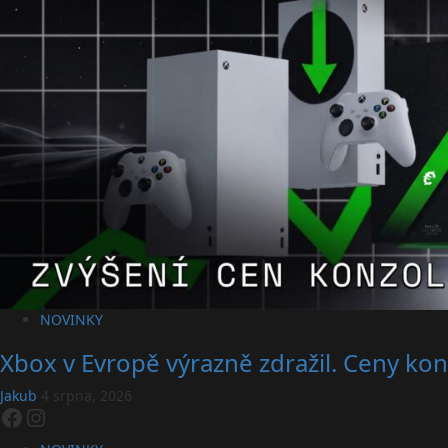
NOVINKY
Xbox v Evropě výrazně zdražil. Ceny konz
Jakub
4 srpna, 2026
Facebook
Instagram