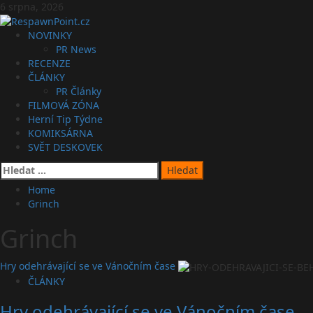
Skip
6 srpna, 2026
to
content
Primary
NOVINKY
Menu
PR News
RECENZE
ČLÁNKY
PR Články
FILMOVÁ ZÓNA
Herní Tip Týdne
KOMIKSÁRNA
SVĚT DESKOVEK
Vyhledávání
Home
Grinch
Grinch
Hry odehrávající se ve Vánočním čase
ČLÁNKY
Hry odehrávající se ve Vánočním čase