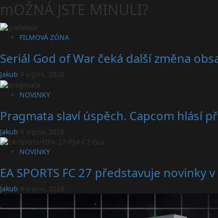
mOŽNÁ JSTE MINULI?
FILMOVÁ ZÓNA
Seriál God of War čeká další změna obsa
Jakub
4 srpna, 2026
NOVINKY
Pragmata slaví úspěch. Capcom hlásí př
Jakub
4 srpna, 2026
NOVINKY
EA SPORTS FC 27 představuje novinky v 
Jakub
4 srpna, 2026