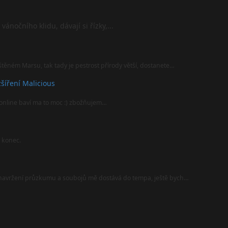
ánočního klidu, dávají si řízky,...
štěném Marsu, tak tady je pestrost přírody větší, dostanete…
šíření Malicious
online baví ma to moc :) zbožňujem…
l konec.
i navržení průzkumu a soubojů mě dostává do tempa, ještě bych…